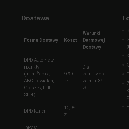
Dostawa
Fo
Warunki
S
Forma Dostawy
Koszt
Darmowej
(
Dostawy
K
DPD Automaty
i,
i punkty
Dla
(m.in. Żabka,
9,99
zamówień
ABC, Lewiatan,
zł
za min. 89
Z
Groszek, Lidl,
zł
k
Shell)
d
P
15,99
DPD Kurier
—
zł
InPost