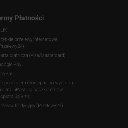
rmy Płatności
BLIK
zybkie przelewy internetowe
Przelewy24)
arta płatnicza (Visa/Mastercard)
Google Pay
PayPal
a pobraniem (dostępna po wybraniu
uriera InPost lub paczkomatów,
opłata 3,99 zł)
rzelew tradycyjny (Przelewy24)