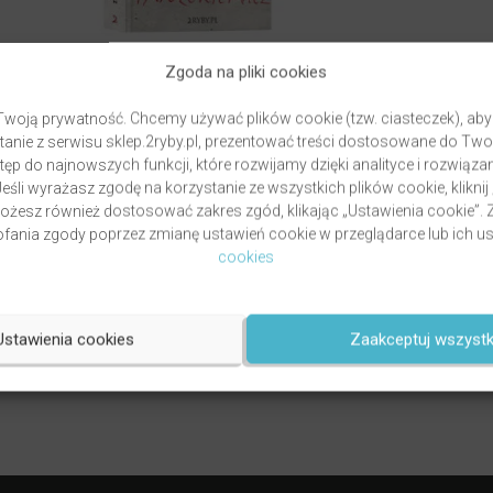
Zgoda na pliki cookies
woją prywatność. Chcemy używać plików cookie (tzw. ciasteczek), aby
anie z serwisu sklep.2ryby.pl, prezentować treści dostosowane do Two
ęp do najnowszych funkcji, które rozwijamy dzięki analityce i rozwią
eśli wyrażasz zgodę na korzystanie ze wszystkich plików cookie, kliknij
GRZYWOCZ & PAWLUKIEWICZ | DROGA
Możesz również dostosować zakres zgód, klikając „Ustawienia cookie”
autor
ks. Piotr Pawlukiewicz
ks. Krzysztof
ania zgody poprzez zmianę ustawień cookie w przeglądarce lub ich us
Grzywocz
cookies
Oceniony
49,00
zł
5.00
na 5.
DODAJ DO KOSZYKA
Ustawienia cookies
Zaakceptuj wszystk