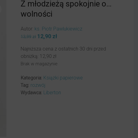
Z młodzieżą spokojnie o…
wolności
Autor:
ks. Piotr Pawlukiewicz
Pierwotna
12,90
zł
Aktualna
13,99
zł
cena
cena
Najniższa cena z ostatnich 30 dni przed
wynosiła:
wynosi:
obniżką:
12,90
zł
13,99zł.
12,90zł.
Brak w magazynie
Kategoria:
Książki papierowe
Tag:
rozwój
Wydawca:
Liberton