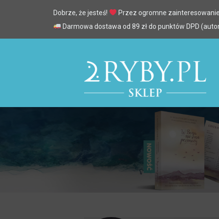
Dobrze, że jesteś!
Przez ogromne zainteresowanie
Darmowa dostawa od 89 zł do punktów DPD (automa