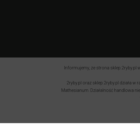
Informujemy, że strona sklep.2ryby.pl w
2ryby.pl oraz sklep.2ryby.pl działa 
Mathesianum. Działalność handlowa nie j