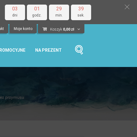
03
01
29
38
dni
godz.
min.
sek.
akt
Moje konto
Koszyk
0,00
zł
PROMOCYJNE
NA PREZENT