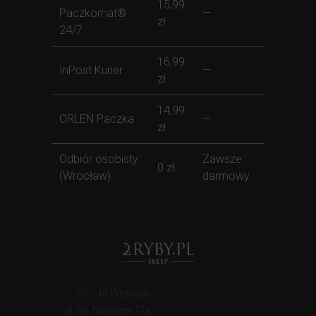
15,99
Paczkomat®
—
zł
24/7
16,99
InPost Kurier
—
zł
14,99
ORLEN Paczka
—
zł
Odbiór osobisty
Zawsze
0 zł
(Wrocław)
darmowy
50-140 Wrocław
pl. bp. Nankiera 17a