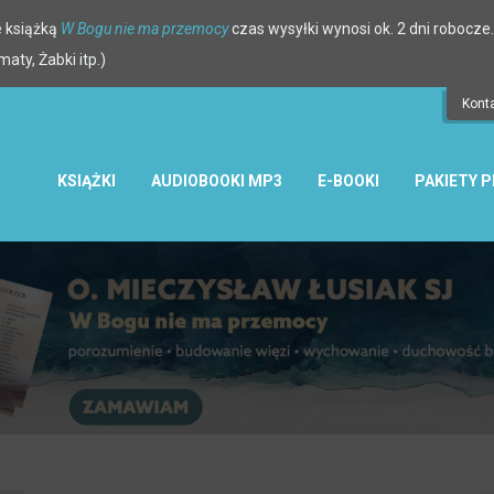
 książką
W Bogu nie ma przemocy
czas wysyłki wynosi ok. 2 dni robocze.
ty, Żabki itp.)
Kont
KSIĄŻKI
AUDIOBOOKI MP3
E-BOOKI
PAKIETY 