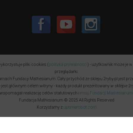
ykorzystuje pliki cookies (
polityka prywatności
) - użytkownik może je w
przeglądarki.
w ramach Fundacji Mathesianum. Cały przychód ze sklepu 2ryby.pl jest pr
est głównym celem witryny - każdy produkt prezentowany w sklepie 2ryb
wspomagał realizację celów statutowych i
misji Fundacji Mathesianum
Fundacja Mathesianum © 2025 All Rights Reserved
Korzystamy z
uptimerobot.com