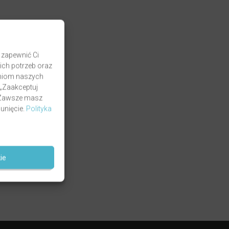
 zapewnić Ci
ich potrzeb oraz
zaniom naszych
 „Zaakceptuj
. Zawsze masz
unięcie.
Polityka
ie