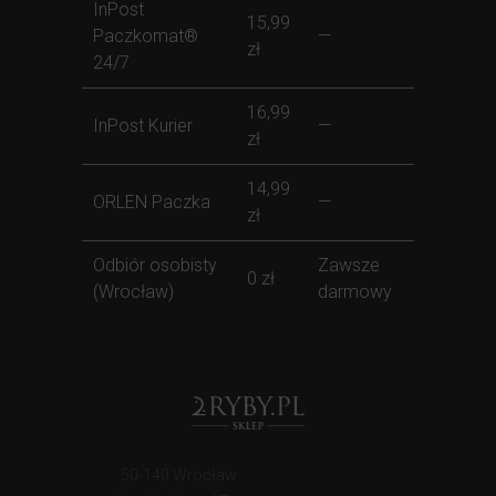
InPost
15,99
Paczkomat®
—
zł
24/7
16,99
InPost Kurier
—
zł
14,99
ORLEN Paczka
—
zł
Odbiór osobisty
Zawsze
0 zł
(Wrocław)
darmowy
50-140 Wrocław