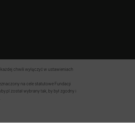
 każdej chwili wyłączyć w ustawieniach
zeznaczony na cele statutowe Fundacji
y.pl został wybrany tak, by był zgodny i
.