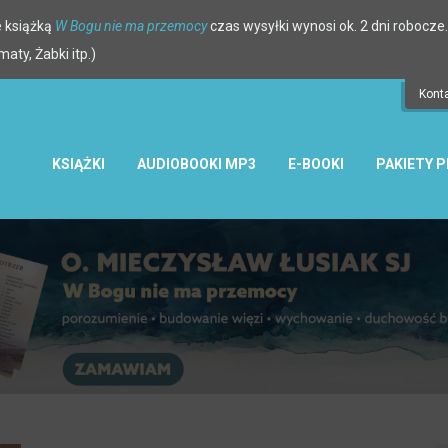
 książką
W Bogu nie ma przemocy
czas wysyłki wynosi ok. 2 dni robocze.
ty, Żabki itp.)
Kont
KSIĄŻKI
AUDIOBOOKI MP3
E-BOOKI
PAKIETY 