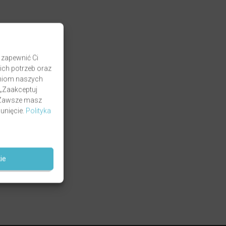
 zapewnić Ci
ich potrzeb oraz
zaniom naszych
 „Zaakceptuj
. Zawsze masz
unięcie.
Polityka
ie