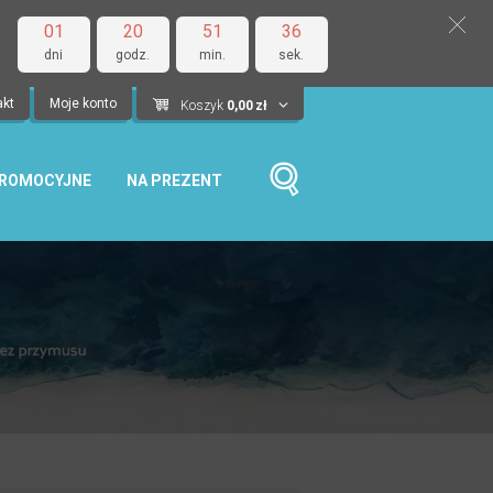
01
20
51
35
dni
godz.
min.
sek.
akt
Moje konto
Koszyk
0,00
zł
PROMOCYJNE
NA PREZENT