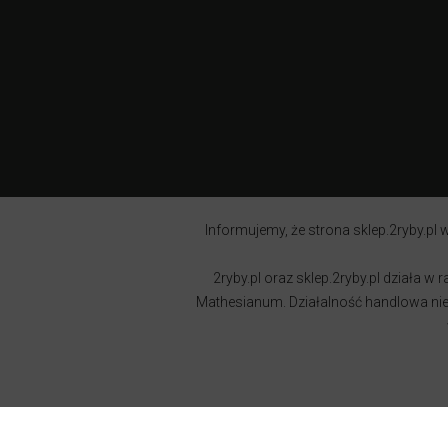
Informujemy, że strona sklep.2ryby.pl w
2ryby.pl oraz sklep.2ryby.pl działa 
Mathesianum. Działalność handlowa nie j