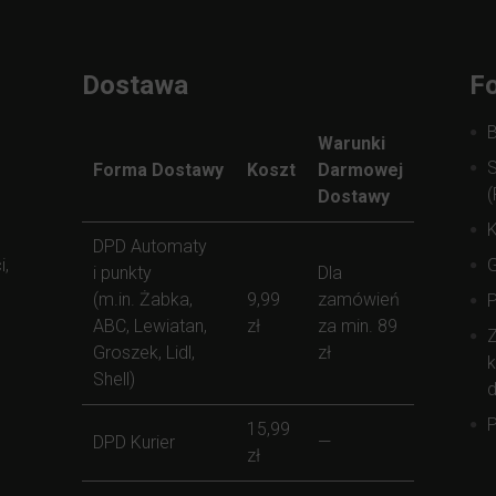
Dostawa
Fo
Warunki
S
Forma Dostawy
Koszt
Darmowej
(
Dostawy
K
DPD Automaty
i,
i punkty
Dla
(m.in. Żabka,
9,99
zamówień
ABC, Lewiatan,
zł
za min. 89
Z
Groszek, Lidl,
zł
k
Shell)
d
P
15,99
DPD Kurier
—
zł