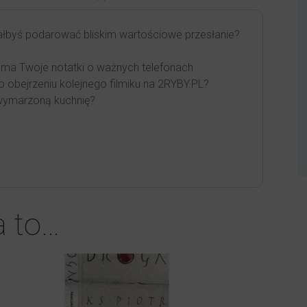
łbyś podarować bliskim wartościowe przesłanie?
yma Twoje notatki o ważnych telefonach
o obejrzeniu kolejnego filmiku na 2RYBY.PL?
wymarzoną kuchnię?
a to…