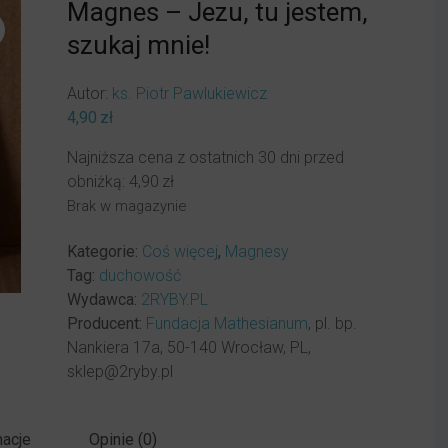
Magnes – Jezu, tu jestem,
szukaj mnie!
Autor:
ks. Piotr Pawlukiewicz
4,90
zł
Najniższa cena z ostatnich 30 dni przed
obniżką:
4,90
zł
Brak w magazynie
Kategorie:
Coś więcej
,
Magnesy
Tag:
duchowość
Wydawca:
2RYBY.PL
Producent:
Fundacja Mathesianum
, pl. bp.
Nankiera 17a, 50-140 Wrocław, PL,
sklep@2ryby.pl
acje
Opinie (0)