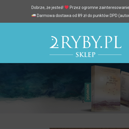
Dobrze, że jesteś!
Przez ogromne zainteresowanie
Darmowa dostawa od 89 zł do punktów DPD (automa