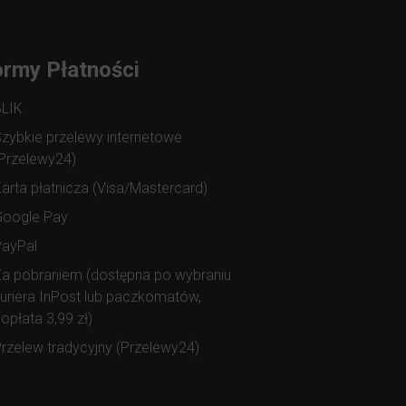
rmy Płatności
BLIK
zybkie przelewy internetowe
Przelewy24)
arta płatnicza (Visa/Mastercard)
Google Pay
PayPal
a pobraniem (dostępna po wybraniu
uriera InPost lub paczkomatów,
opłata 3,99 zł)
rzelew tradycyjny (Przelewy24)