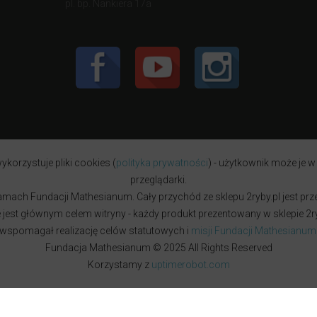
pl. bp. Nankiera 17a
ykorzystuje pliki cookies (
polityka prywatności
) - użytkownik może je w
przeglądarki.
w ramach Fundacji Mathesianum. Cały przychód ze sklepu 2ryby.pl jest pr
est głównym celem witryny - każdy produkt prezentowany w sklepie 2ryb
wspomagał realizację celów statutowych i
misji Fundacji Mathesianum
Fundacja Mathesianum © 2025 All Rights Reserved
Korzystamy z
uptimerobot.com