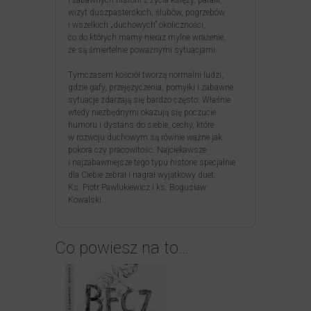
i zabawnych historii z życia księży, parafii,
wizyt duszpasterskich, ślubów, pogrzebów
i wszelkich „duchowych” okoliczności,
co do których mamy nieraz mylne wrażenie,
że są śmiertelnie poważnymi sytuacjami.
Tymczasem kościół tworzą normalni ludzi,
gdzie gafy, przejęzyczenia, pomyłki i zabawne
sytuacje zdarzają się bardzo często. Właśnie
wtedy niezbędnymi okazują się poczucie
humoru i dystans do siebie, cechy, które
w rozwoju duchowym są równie ważne jak
pokora czy pracowitość. Najciekawsze
i najzabawniejsze tego typu historie specjalnie
dla Ciebie zebrał i nagrał wyjątkowy duet:
Ks. Piotr Pawlukiewicz i ks. Bogusław
Kowalski.
Co powiesz na to…