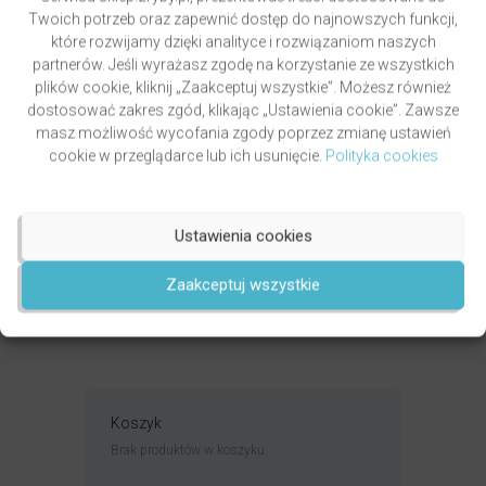
Twoich potrzeb oraz zapewnić dostęp do najnowszych funkcji,
które rozwijamy dzięki analityce i rozwiązaniom naszych
partnerów. Jeśli wyrażasz zgodę na korzystanie ze wszystkich
plików cookie, kliknij „Zaakceptuj wszystkie”. Możesz również
dostosować zakres zgód, klikając „Ustawienia cookie”. Zawsze
masz możliwość wycofania zgody poprzez zmianę ustawień
cookie w przeglądarce lub ich usunięcie.
Polityka cookies
GRZYWOCZ & PAWLUKIEWICZ | DROGA
autor
ks. Piotr Pawlukiewicz
ks. Krzysztof Grzywocz
Ustawienia cookies
Oceniony
5.00
49,00
zł
na 5.
Zaakceptuj wszystkie
DODAJ DO KOSZYKA
Koszyk
Brak produktów w koszyku.