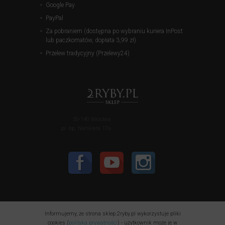
Google Pay
PayPal
Za pobraniem (dostępna po wybraniu kuriera InPost
lub paczkomatów, dopłata 3,99 zł)
Przelew tradycyjny (Przelewy24)
50-140 Wrocław
pl. bp. Nankiera 17a
Informujemy, że strona sklep.2ryby.pl wykorzystuje pliki
cookies (
polityka prywatności
) - użytkownik może je w