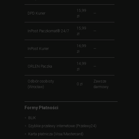
15,99
DPD Kurier
—
zł
15,99
InPost Paczkomat® 24/7
—
zł
16,99
InPost Kurier
—
zł
14,99
ORLEN Paczka
—
zł
Odbiór osobisty
Zawsze
0 zł
(Wrocław)
darmowy
Formy Płatności
BLIK
Szybkie przelewy internetowe (Przelewy24)
Karta płatnicza (Visa/Mastercard)