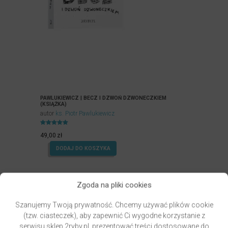
PAWLUKIEWICZ | BECZ I DZWOŃ DZWONECZKIEM
(KSIĄŻKA)
autor
ks. Piotr Pawlukiewicz
Oceniony
4.99
49,00
zł
na 5.
DODAJ DO KOSZYKA
Zgoda na pliki cookies
Szanujemy Twoją prywatność. Chcemy używać plików cookie
(tzw. ciasteczek), aby zapewnić Ci wygodne korzystanie z
serwisu sklep.2ryby.pl, prezentować treści dostosowane do