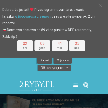
Dobrze, że jesteś!
Przez ogromne zainteresowanie
książką
W Bogu nie ma przemocy
czas wysyłki wynosi ok. 2 dni
robocze.
Darmowa dostawa od 89 zł do punktów DPD (automaty,
Żabki itp.)
02
09
41
35
dni
godz.
min.
sek.
Kontakt
Moje konto
Koszyk
0,00
zł