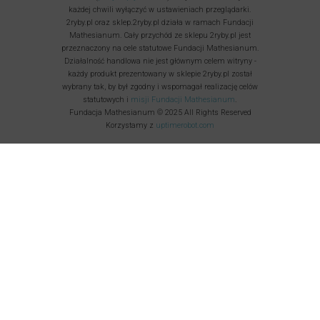
każdej chwili wyłączyć w ustawieniach przeglądarki.
2ryby.pl oraz sklep.2ryby.pl działa w ramach Fundacji
Mathesianum. Cały przychód ze sklepu 2ryby.pl jest
przeznaczony na cele statutowe Fundacji Mathesianum.
Działalność handlowa nie jest głównym celem witryny -
każdy produkt prezentowany w sklepie 2ryby.pl został
wybrany tak, by był zgodny i wspomagał realizację celów
statutowych i
misji Fundacji Mathesianum
.
Fundacja Mathesianum © 2025 All Rights Reserved
Korzystamy z
uptimerobot.com