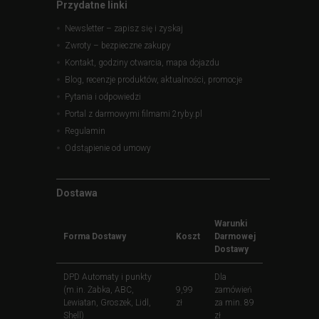
Przydatne linki
Newsletter – zapisz się i zyskaj
Zwroty – bezpieczne zakupy
Kontakt, godziny otwarcia, mapa dojazdu
Blog, recenzje produktów, aktualności, promocje
Pytania i odpowiedzi
Portal z darmowymi filmami 2ryby.pl
Regulamin
Odstąpienie od umowy
Dostawa
Warunki
Forma Dostawy
Koszt
Darmowej
Dostawy
DPD Automaty i punkty
Dla
(m.in. Żabka, ABC,
9,99
zamówień
Lewiatan, Groszek, Lidl,
zł
za min. 89
Shell)
zł