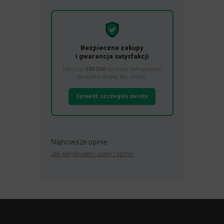
Bezpieczne zakupy
i gwarancja satysfakcji
Masz aż
100 DNI
na zwrot zakupionego
produktu! Kupuj bez stresu.
Sprawdź szczegóły zwrotu
Najnowsze opinie
Jak weryfikujemy oceny i opinie?