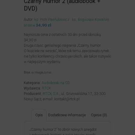
Czarny Humor 2 (audiobook +
DVD)
Autor:
ks. Piotr Pawlukiewicz
ks. Bogusław Kowalski
Pierwotna
34,90
zł
Aktualna
37,00
zł
cena
cena
Najniższa cena z ostatnich 30 dni przed obniżką:
wynosiła:
wynosi:
34,90
zł
37,00zł.
34,90zł.
Druga część genialnego nagrania „Czarny humor.
O kościele na wesoło”, które rok temu zawojowało rynek
nie tylko konferencji chrześcijańskich, ale także rozrywki
w najlepszym wydaniu.
Brak w magazynie
Kategoria:
Audiobooki na CD
Wydawca:
RTCK
Producent:
RTCK S.A.
, ul. Grunwaldzka 17, 33-300
Nowy Sącz, e-mail: kontakt@rtck.pl
Opis
Dodatkowe informacje
Opinie (0)
„Czarny humor 2” to zbiór nowych anegdot