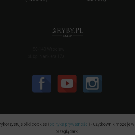
50-140 Wrocław
pl. bp. Nankiera 17a
ykorzystuje pliki cookies (
polityka prywatności
) - użytkownik może je w
przeglądarki.