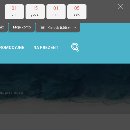
01
15
01
05
dni
godz.
min.
sek.
akt
Moje konto
Koszyk
0,00
zł
PROMOCYJNE
NA PREZENT