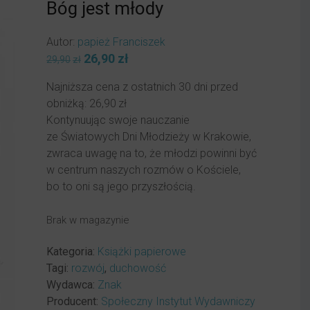
Bóg jest młody
Autor:
papież Franciszek
Pierwotna
26,90
zł
Aktualna
29,90
zł
cena
cena
Najniższa cena z ostatnich 30 dni przed
wynosiła:
wynosi:
obniżką:
26,90
zł
29,90zł.
26,90zł.
Kontynuując swoje nauczanie
ze Światowych Dni Młodzieży w Krakowie,
zwraca uwagę na to, że młodzi powinni być
w centrum naszych rozmów o Kościele,
bo to oni są jego przyszłością.
Brak w magazynie
Kategoria:
Książki papierowe
Tagi:
rozwój
,
duchowość
Wydawca:
Znak
Producent:
Społeczny Instytut Wydawniczy