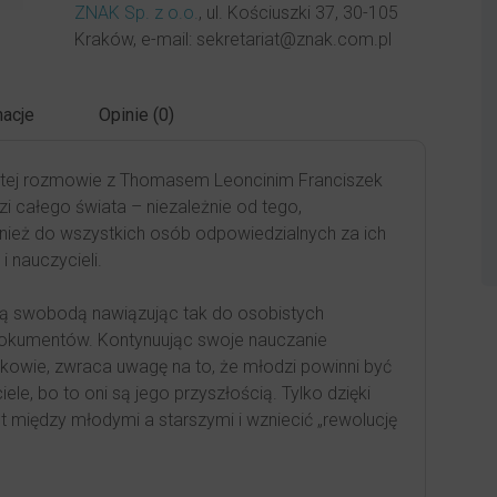
ZNAK Sp. z o.o.
, ul. Kościuszki 37, 30-105
Kraków, e-mail: sekretariat@znak.com.pl
acje
Opinie (0)
istej rozmowie z Thomasem Leoncinim Franciszek
zi całego świata – niezależnie od tego,
wnież do wszystkich osób odpowiedzialnych za ich
 nauczycieli.
ówną swobodą nawiązując tak do osobistych
dokumentów. Kontynuując swoje nauczanie
kowie, zwraca uwagę na to, że młodzi powinni być
e, bo to oni są jego przyszłością. Tylko dzięki
między młodymi a starszymi i wzniecić „rewolucję