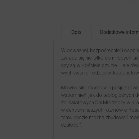
Opis
Dodatkowe inform
W odważnej, bezpośredniej i osob
zwraca się nie tylko do młodych lud
czy są w Kościele czy nie – ale ró
wychowanie: rodziców, katechetów i
Mówi o sile, mądrości i pasji, z r
wspomnień, jak do teologicznych 
ze Światowych Dni Młodzieży w Kra
w centrum naszych rozmów o Kościel
temu będzie można zbudować most 
czułości”.