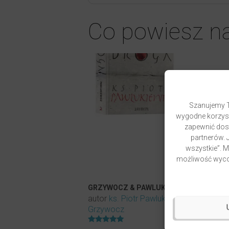
Co powiesz n
Szanujemy T
wygodne korzyst
zapewnić dost
partnerów. J
wszystkie”. 
możliwość wycof
GRZYWOCZ & PAWLUKIEWICZ | DROGA
autor
ks. Piotr Pawlukiewicz
ks. Krzys
Grzywocz
Oceniony