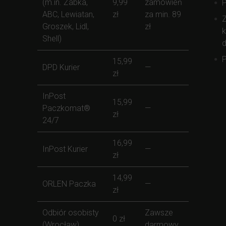
(m.in. Żabka,
9,99
zamówień
ABC, Lewiatan,
zł
za min. 89
Z
Groszek, Lidl,
zł
k
Shell)
d
P
15,99
DPD Kurier
—
zł
InPost
15,99
Paczkomat®
—
zł
24/7
16,99
InPost Kurier
—
zł
14,99
ORLEN Paczka
—
zł
Odbiór osobisty
Zawsze
0 zł
(Wrocław)
darmowy