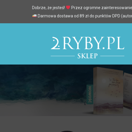
Dobrze, że jesteś!
Przez ogromne zainteresowanie
Darmowa dostawa od 89 zł do punktów DPD (automa