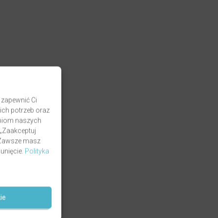
 zapewnić Ci
ich potrzeb oraz
zaniom naszych
 „Zaakceptuj
. Zawsze masz
unięcie.
Polityka
ie