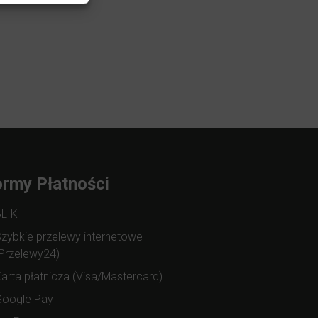
rmy Płatności
BLIK
zybkie przelewy internetowe
Przelewy24)
arta płatnicza (Visa/Mastercard)
Google Pay