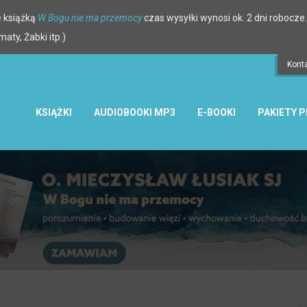
 książką
W Bogu nie ma przemocy
czas wysyłki wynosi ok. 2 dni robocze.
ty, Żabki itp.)
Kont
KSIĄŻKI
AUDIOBOOKI MP3
E-BOOKI
PAKIETY 