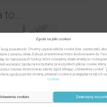
a to…
Zgoda na pliki cookies
woją prywatność. Chcemy używać plików cookie (tzw. ciasteczek), aby
anie z serwisu sklep.2ryby.pl, prezentować treści dostosowane do Two
ęp do najnowszych funkcji, które rozwijamy dzięki analityce i rozwią
eśli wyrażasz zgodę na korzystanie ze wszystkich plików cookie, kliknij
Możesz również dostosować zakres zgód, klikając „Ustawienia cookie”
ania zgody poprzez zmianę ustawień cookie w przeglądarce lub ich us
cookies
PAWLUKIEWICZ | BECZ I DZWOŃ
DZWONECZKIEM (KSIĄŻKA)
ztof
autor
ks. Piotr Pawlukiewicz
Ustawienia cookies
Zaakceptuj wszystk
Oceniony