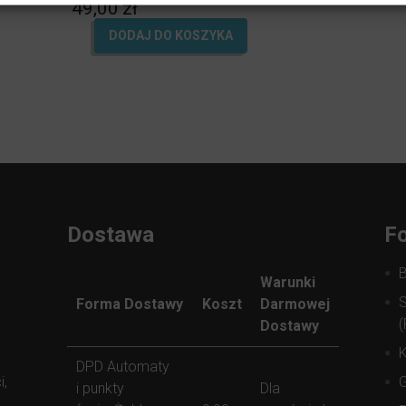
49,00
zł
4.99
na 5.
DODAJ DO KOSZYKA
Dostawa
Fo
Warunki
S
Forma Dostawy
Koszt
Darmowej
(
Dostawy
K
DPD Automaty
i,
i punkty
Dla