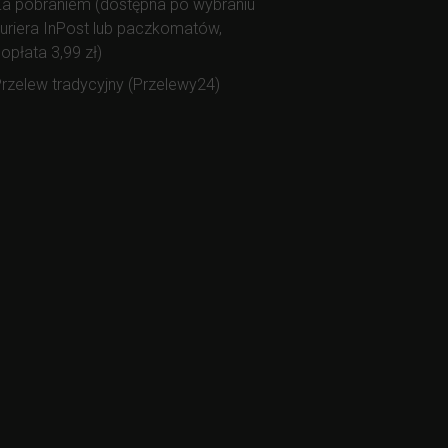
a pobraniem (dostępna po wybraniu
uriera InPost lub paczkomatów,
opłata 3,99 zł)
rzelew tradycyjny (Przelewy24)