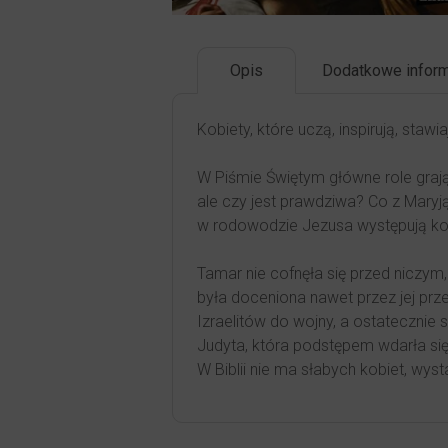
Opis
Dodatkowe inform
Kobiety, które uczą, inspirują, staw
W Piśmie Świętym główne role graj
ale czy jest prawdziwa? Co z Mary
w rodowodzie Jezusa występują kobiet
Tamar nie cofnęła się przed niczym,
była doceniona nawet przez jej prz
Izraelitów do wojny, a ostateczni
Judyta, która podstępem wdarła si
W Biblii nie ma słabych kobiet, wyst