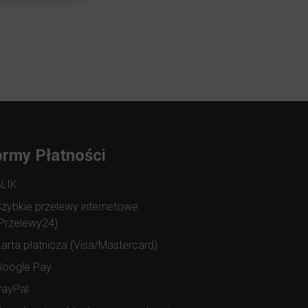
rmy Płatności
BLIK
zybkie przelewy internetowe
Przelewy24)
arta płatnicza (Visa/Mastercard)
Google Pay
PayPal