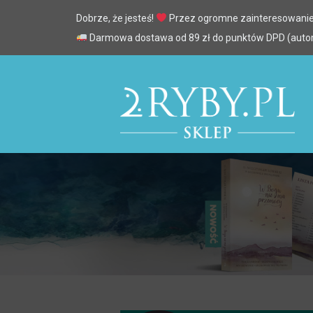
Dobrze, że jesteś!
Przez ogromne zainteresowanie
Darmowa dostawa od 89 zł do punktów DPD (automa