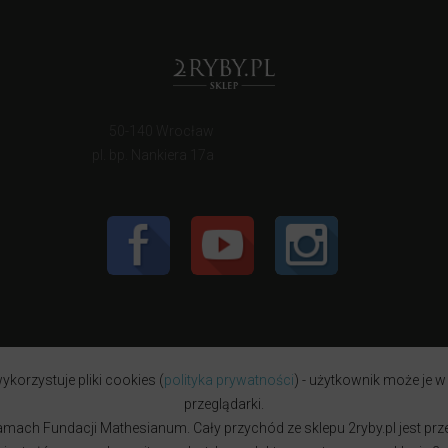
50-140 Wrocław
pl. bp. Nankiera 17a
ykorzystuje pliki cookies (
polityka prywatności
) - użytkownik może je w
przeglądarki.
w ramach Fundacji Mathesianum. Cały przychód ze sklepu 2ryby.pl jest pr