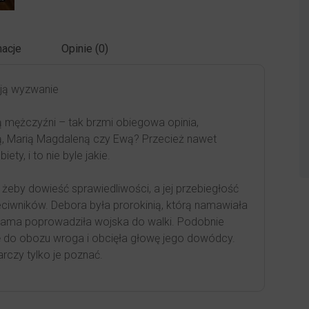
acje
Opinie (0)
iają wyzwanie
ą mężczyźni – tak brzmi obiegowa opinia,
ją, Marią Magdaleną czy Ewą? Przecież nawet
y, i to nie byle jakie.
 żeby dowieść sprawiedliwości, a jej przebiegłość
eciwników. Debora była prorokinią, którą namawiała
e sama poprowadziła wojska do walki. Podobnie
ę do obozu wroga i obcięła głowę jego dowódcy.
arczy tylko je poznać.