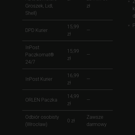
Z
Groszek, Lidl,
zł
k
Shell)
d
P
15,99
DPD Kurier
—
zł
InPost
15,99
Paczkomat®
—
zł
24/7
16,99
InPost Kurier
—
zł
14,99
ORLEN Paczka
—
zł
Odbiór osobisty
Zawsze
0 zł
(Wrocław)
darmowy