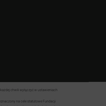
 każdej chwili wyłączyć w ustawieniach
zeznaczony na cele statutowe Fundacji