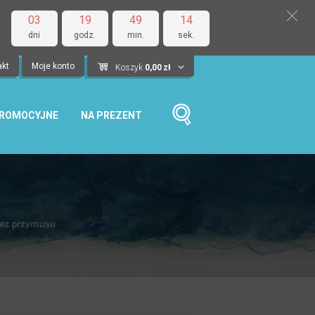
03
19
49
13
dni
godz.
min.
sek.
akt
Moje konto
Koszyk
0,00
zł
PROMOCYJNE
NA PREZENT