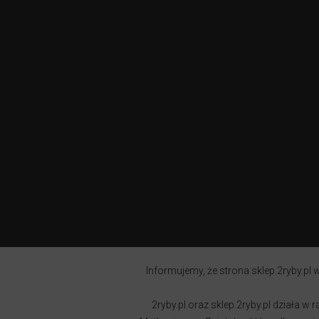
Informujemy, że strona sklep.2ryby.pl w
2ryby.pl oraz sklep.2ryby.pl działa 