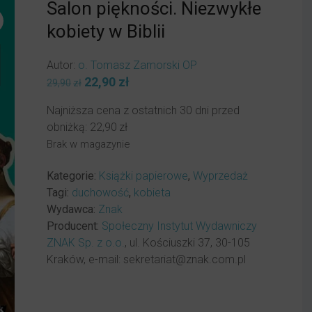
Salon piękności. Niezwykłe
kobiety w Biblii
Autor:
o. Tomasz Zamorski OP
Pierwotna
22,90
zł
Aktualna
29,90
zł
cena
cena
Najniższa cena z ostatnich 30 dni przed
wynosiła:
wynosi:
obniżką:
22,90
zł
29,90zł.
22,90zł.
Brak w magazynie
Kategorie:
Książki papierowe
,
Wyprzedaż
Tagi:
duchowość
,
kobieta
Wydawca:
Znak
Producent:
Społeczny Instytut Wydawniczy
ZNAK Sp. z o.o.
, ul. Kościuszki 37, 30-105
Kraków, e-mail: sekretariat@znak.com.pl