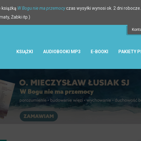
 książką
W Bogu nie ma przemocy
czas wysyłki wynosi ok. 2 dni robocze.
ty, Żabki itp.)
Kont
KSIĄŻKI
AUDIOBOOKI MP3
E-BOOKI
PAKIETY 