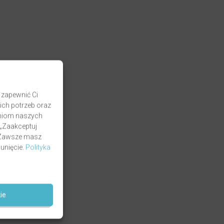
 zapewnić Ci
ich potrzeb oraz
zaniom naszych
 „Zaakceptuj
. Zawsze masz
unięcie.
Polityka
ie