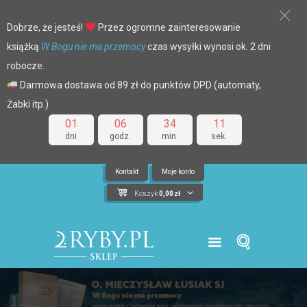
Dobrze, że jesteś!
Przez ogromne zainteresowanie
książką
W Bogu nie ma przemocy
czas wysyłki wynosi ok. 2 dni
robocze.
Darmowa dostawa od 89 zł do punktów DPD (automaty,
Żabki itp.)
01
06
34
11
dni
godz.
min.
sek.
Kontakt
Moje konto
Koszyk
0,00
zł