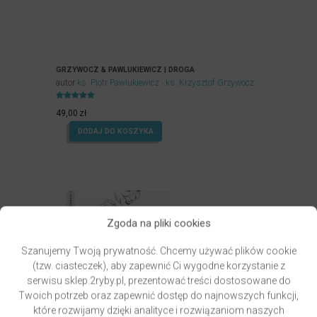
GRZYWOCZ & PAWLUKIEWICZ | DROGA
autor
ks. Piotr Pawlukiewicz
ks. Krzysztof Grzywocz
Oceniony
5.00
49,00
zł
na 5.
DODAJ DO KOSZYKA
Zgoda na pliki cookies
Szanujemy Twoją prywatność. Chcemy używać plików cookie
(tzw. ciasteczek), aby zapewnić Ci wygodne korzystanie z
serwisu sklep.2ryby.pl, prezentować treści dostosowane do
Twoich potrzeb oraz zapewnić dostęp do najnowszych funkcji,
które rozwijamy dzięki analityce i rozwiązaniom naszych