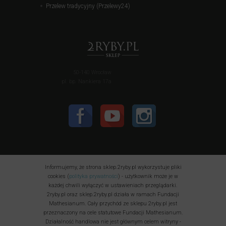
Przelew tradycyjny (Przelewy24)
50-140 Wrocław
pl. bp. Nankiera 17a
Informujemy, że strona sklep.2ryby.pl wykorzystuje pliki
cookies (
polityka prywatności
) - użytkownik może je w
każdej chwili wyłączyć w ustawieniach przeglądarki.
2ryby.pl oraz sklep.2ryby.pl działa w ramach Fundacji
Mathesianum. Cały przychód ze sklepu 2ryby.pl jest
przeznaczony na cele statutowe Fundacji Mathesianum.
Działalność handlowa nie jest głównym celem witryny -