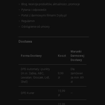
Blog, recenzje produktów, aktualności, promocje
Pytania i odpowiedzi
Portal z darmowymi filmami 2ryby.pl
Regulamin
Odstąpienie od umowy
Dostawa
Warunki
Forma Dostawy
Koszt
Darmowej
Dostawy
DPD Automaty i punkty
Dla
(m.in. Żabka, ABC,
9,99
zamówień
Lewiatan, Groszek, Lidl,
zł
za min. 89
Shell)
zł
15,99
DPD Kurier
—
zł
15,99