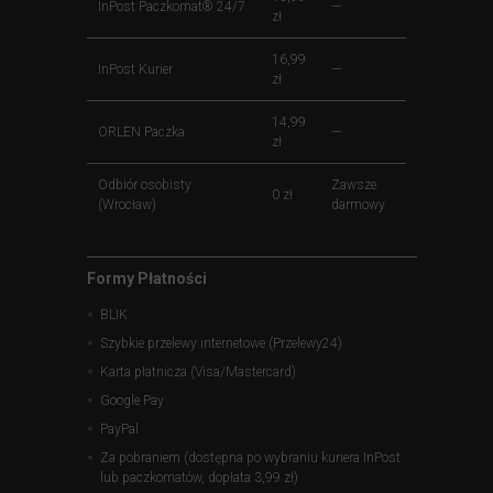
InPost Paczkomat® 24/7
—
zł
16,99
InPost Kurier
—
zł
14,99
ORLEN Paczka
—
zł
Odbiór osobisty
Zawsze
0 zł
(Wrocław)
darmowy
Formy Płatności
BLIK
Szybkie przelewy internetowe (Przelewy24)
Karta płatnicza (Visa/Mastercard)
Google Pay
PayPal
Za pobraniem (dostępna po wybraniu kuriera InPost
lub paczkomatów, dopłata 3,99 zł)