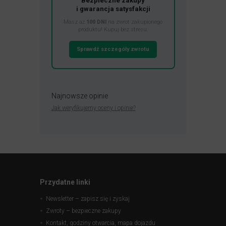
Bezpieczne zakupy
i gwarancja satysfakcji
Masz aż
100 DNI
na zwrot zakupionego
produktu! Kupuj bez stresu.
Sprawdź szczegóły zwrotu
Najnowsze opinie
Jak weryfikujemy oceny i opinie?
Przydatne linki
Newsletter – zapisz się i zyskaj
Zwroty – bezpieczne zakupy
Kontakt, godziny otwarcia, mapa dojazdu