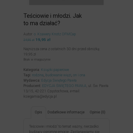
Teściowie i młodzi. Jak
to ma działać?
Autor:
o. Ksawery Knotz OFMCap
Pierwotna
19,95
zł
Aktualna
24,95
zł
cena
cena
Najniższa cena z ostatnich 30 dni przed obniżką:
wynosiła:
wynosi:
19,95
zł
24,95zł.
19,95zł.
Brak w magazynie
Kategoria:
Książki papierowe
Tagi:
rodzina
,
budowanie więzi
,
on i ona
Wydawca:
Edycja Świętego Pawła
Producent:
EDYCJA ŚWIĘTEGO PAWŁA
, ul. Św. Pawła
13/15, 42-221 Częstochowa, e-mail:
ksiegarnia@edycja.pl
Opis
Dodatkowe informacje
Opinie (0)
Teściowie i młodzi’ to temat ważny, nierzadko
budzący ogromne emocje. Zastanawiamy się