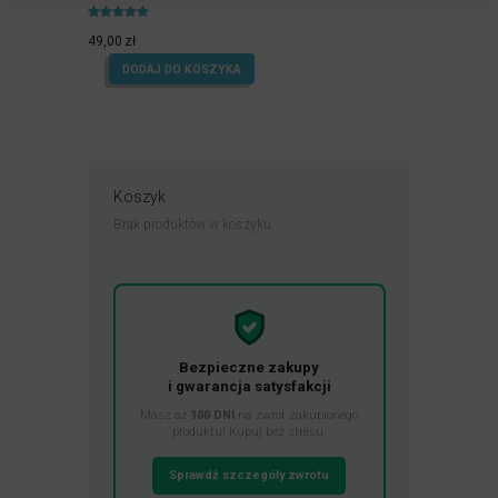
Oceniony
5.00
49,00
zł
na 5.
DODAJ DO KOSZYKA
Koszyk
Brak produktów w koszyku.
Bezpieczne zakupy
i gwarancja satysfakcji
Masz aż
100 DNI
na zwrot zakupionego
produktu! Kupuj bez stresu.
Sprawdź szczegóły zwrotu