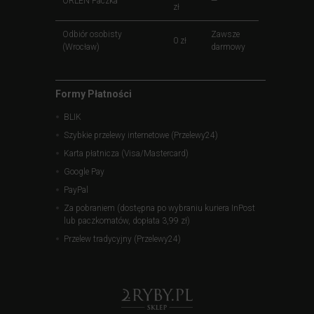
ORLEN Paczka
—
zł
Odbiór osobisty
Zawsze
0 zł
(Wrocław)
darmowy
Formy Płatności
BLIK
Szybkie przelewy internetowe (Przelewy24)
Karta płatnicza (Visa/Mastercard)
Google Pay
PayPal
Za pobraniem (dostępna po wybraniu kuriera InPost
lub paczkomatów, dopłata 3,99 zł)
Przelew tradycyjny (Przelewy24)