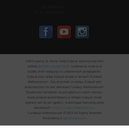
50-140 Wrocław
pl. bp. Nankiera 17a
Informujemy, że strona sklep.2ryby.pl wykorzystuje pliki
cookies (
polityka prywatności
) - użytkownik może je w
każdej chwili wyłączyć w ustawieniach przeglądarki.
2ryby.pl oraz sklep.2ryby.pl działa w ramach Fundacji
Mathesianum. Cały przychód ze sklepu 2ryby.pl jest
przeznaczony na cele statutowe Fundacji Mathesianum.
Działalność handlowa nie jest głównym celem witryny -
każdy produkt prezentowany w sklepie 2ryby.pl został
wybrany tak, by był zgodny i wspomagał realizację celów
statutowych i
misji Fundacji Mathesianum
.
Fundacja Mathesianum © 2025 All Rights Reserved
Korzystamy z
uptimerobot.com