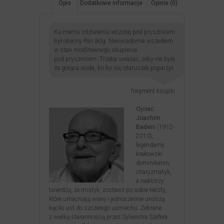
Opis
Dodatkowe informacje
Opinie (0)
Ku memu zdziwieniu wczoraj pod prysznicem
był obecny Pan Bóg. Nieświadomie wszedłem
w stan modlitewnego skupienia
pod prysznicem. Trzeba uważać, żeby nie była
za gorąca woda, bo by się staruszek poparzył.
fragment książki
Ojciec
Joachim
Badeni
(1912-
2010),
legendarny
krakowski
dominikanin,
charyzmatyk,
a niektórzy
twierdzą, że mistyk, zostawił po sobie teksty,
które umacniają wiarę i jednocześnie unoszą
kąciki ust do szczerego uśmiechu. Zebrane
z wielką starannością przez Sylwestra Szefera