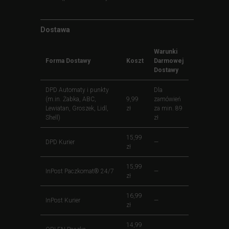
Dostawa
Warunki
Forma Dostawy
Koszt
Darmowej
Dostawy
DPD Automaty i punkty
Dla
(m.in. Żabka, ABC,
9,99
zamówień
Lewiatan, Groszek, Lidl,
zł
za min. 89
Shell)
zł
15,99
DPD Kurier
—
zł
15,99
InPost Paczkomat® 24/7
—
zł
16,99
InPost Kurier
—
zł
14,99