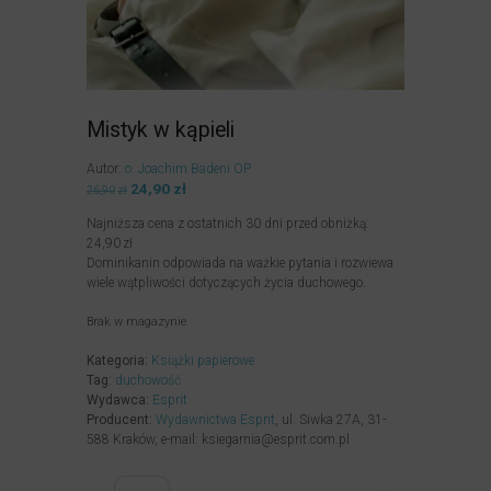
Mistyk w kąpieli
Autor:
o. Joachim Badeni OP
Pierwotna
24,90
zł
Aktualna
26,90
zł
cena
cena
Najniższa cena z ostatnich 30 dni przed obniżką:
wynosiła:
wynosi:
24,90
zł
26,90zł.
24,90zł.
Dominikanin odpowiada na ważkie pytania i rozwiewa
wiele wątpliwości dotyczących życia duchowego.
Brak w magazynie
Kategoria:
Książki papierowe
Tag:
duchowość
Wydawca:
Esprit
Producent:
Wydawnictwa Esprit
, ul. Siwka 27A, 31-
588 Kraków, e-mail: ksiegarnia@esprit.com.pl