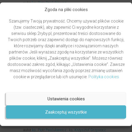
autor
ks. Piotr Pawlukiewicz
Zgoda na pliki cookies
Oceniony
4.99
49,00
zł
na 5.
Szanujemy Twoją prywatność. Chcemy używać plików cookie
DODAJ DO KOSZYKA
(tzw. ciasteczek), aby zapewnić Ci wygodne korzystanie z
serwisu sklep.2ryby.pl, prezentować treści dostosowane do
Twoich potrzeb oraz zapewnić dostęp do najnowszych funkcji,
które rozwijamy dzięki analityce i rozwiązaniom naszych
partnerów. Jeśli wyrażasz zgodę na korzystanie ze wszystkich
plików cookie, kliknij „Zaakceptuj wszystkie”. Możesz również
dostosować zakres zgód, klikając „Ustawienia cookie”. Zawsze
masz możliwość wycofania zgody poprzez zmianę ustawień
cookie w przeglądarce lub ich usunięcie.
Polityka cookies
Ustawienia cookies
Zaakceptuj wszystkie
GRZYWOCZ & PAWLUKIEWICZ | DROGA
autor
ks. Piotr Pawlukiewicz
ks. Krzysztof Grzywocz