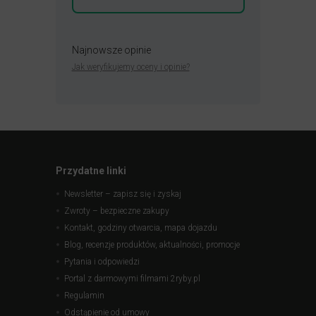
Najnowsze opinie
Jak weryfikujemy oceny i opinie?
Przydatne linki
Newsletter – zapisz się i zyskaj
Zwroty – bezpieczne zakupy
Kontakt, godziny otwarcia, mapa dojazdu
Blog, recenzje produktów, aktualności, promocje
Pytania i odpowiedzi
Portal z darmowymi filmami 2ryby.pl
Regulamin
Odstąpienie od umowy