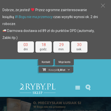
Dobrze, że jesteś!
Przez ogromne zainteresowanie
książką
W Bogu nie ma przemocy
czas wysyłki wynosi ok. 2 dni
robocze.
Darmowa dostawa od 89 zł do punktów DPD (automaty,
Żabki itp.)
03
18
29
29
dni
godz.
min.
sek.
Kontakt
Moje konto
Koszyk
0,00
zł