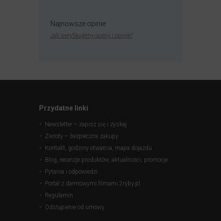
Najnowsze opinie
Jak weryfikujemy oceny i opinie?
Przydatne linki
Newsletter – zapisz się i zyskaj
Zwroty – bezpieczne zakupy
Kontakt, godziny otwarcia, mapa dojazdu
Blog, recenzje produktów, aktualności, promocje
Pytania i odpowiedzi
Portal z darmowymi filmami 2ryby.pl
Regulamin
Odstąpienie od umowy