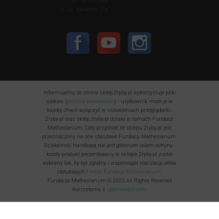
50-140 Wrocław
pl. bp. Nankiera 17a
Informujemy, że strona sklep.2ryby.pl wykorzystuje pliki
cookies (
polityka prywatności
) - użytkownik może je w
każdej chwili wyłączyć w ustawieniach przeglądarki.
2ryby.pl oraz sklep.2ryby.pl działa w ramach Fundacji
Mathesianum. Cały przychód ze sklepu 2ryby.pl jest
przeznaczony na cele statutowe Fundacji Mathesianum.
Działalność handlowa nie jest głównym celem witryny -
każdy produkt prezentowany w sklepie 2ryby.pl został
wybrany tak, by był zgodny i wspomagał realizację celów
statutowych i
misji Fundacji Mathesianum
.
Fundacja Mathesianum © 2025 All Rights Reserved
Korzystamy z
uptimerobot.com