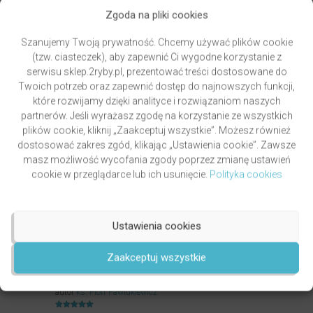
Oceniony
5.00
49,00
zł
Zgoda na pliki cookies
na 5.
DODAJ DO KOSZYKA
Szanujemy Twoją prywatność. Chcemy używać plików cookie
(tzw. ciasteczek), aby zapewnić Ci wygodne korzystanie z
serwisu sklep.2ryby.pl, prezentować treści dostosowane do
Twoich potrzeb oraz zapewnić dostęp do najnowszych funkcji,
które rozwijamy dzięki analityce i rozwiązaniom naszych
partnerów. Jeśli wyrażasz zgodę na korzystanie ze wszystkich
plików cookie, kliknij „Zaakceptuj wszystkie”. Możesz również
dostosować zakres zgód, klikając „Ustawienia cookie”. Zawsze
masz możliwość wycofania zgody poprzez zmianę ustawień
cookie w przeglądarce lub ich usunięcie.
Polityka cookies
Ustawienia cookies
Zaakceptuj wszystkie
PAWLUKIEWICZ | BECZ I DZWOŃ DZWONECZKIEM
(KSIĄŻKA)
autor
ks. Piotr Pawlukiewicz