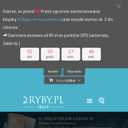
Dobrze, że jesteś!
Przez ogromne zainteresowanie
książką
W Bogu nie ma przemocy
czas wysyłki wynosi ok. 2 dni
robocze.
Darmowa dostawa od 89 zł do punktów DPD (automaty,
Żabki itp.)
02
05
27
46
dni
godz.
min.
sek.
Kontakt
Moje konto
Koszyk
0,00
zł