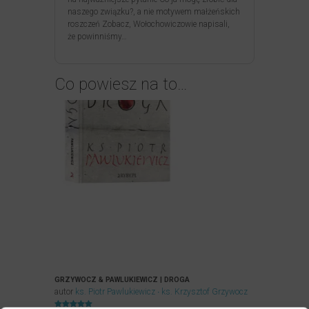
naszego związku?, a nie motywem małżeńskich
roszczeń Zobacz, Wołochowiczowie napisali,
że powinniśmy…
Co powiesz na to…
GRZYWOCZ & PAWLUKIEWICZ | DROGA
autor
ks. Piotr Pawlukiewicz
ks. Krzysztof Grzywocz