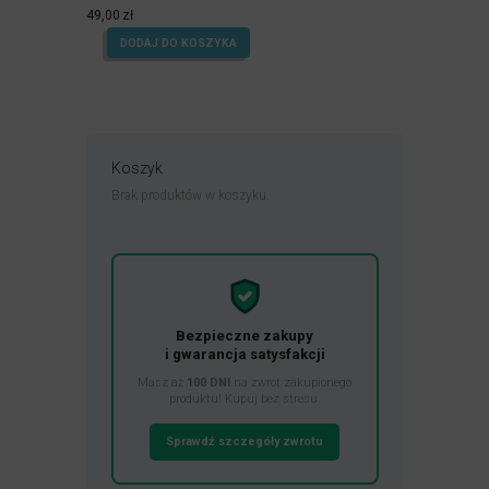
Oceniony
4.99
49,00
zł
na 5.
DODAJ DO KOSZYKA
Koszyk
Brak produktów w koszyku.
Bezpieczne zakupy
i gwarancja satysfakcji
Masz aż
100 DNI
na zwrot zakupionego
produktu! Kupuj bez stresu.
Sprawdź szczegóły zwrotu