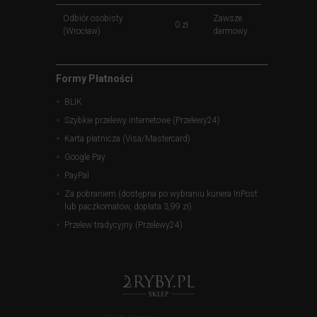
Odbiór osobisty
Zawsze
0 zł
(Wrocław)
darmowy
Formy Płatności
BLIK
Szybkie przelewy internetowe (Przelewy24)
Karta płatnicza (Visa/Mastercard)
Google Pay
PayPal
Za pobraniem (dostępna po wybraniu kuriera InPost
lub paczkomatów, dopłata 3,99 zł)
Przelew tradycyjny (Przelewy24)