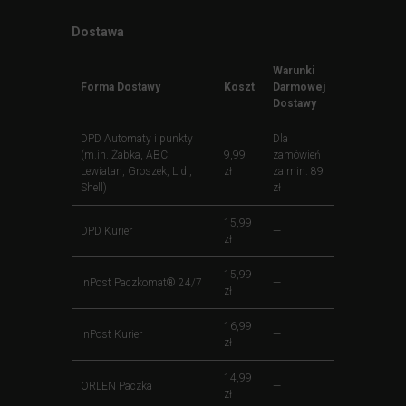
Dostawa
Warunki
Forma Dostawy
Koszt
Darmowej
Dostawy
DPD Automaty i punkty
Dla
(m.in. Żabka, ABC,
9,99
zamówień
Lewiatan, Groszek, Lidl,
zł
za min. 89
Shell)
zł
15,99
DPD Kurier
—
zł
15,99
InPost Paczkomat® 24/7
—
zł
16,99
InPost Kurier
—
zł
14,99
ORLEN Paczka
—
zł