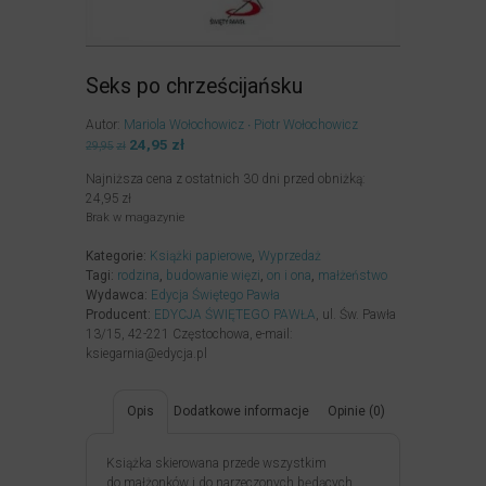
Seks po chrześcijańsku
Autor:
Mariola Wołochowicz
Piotr Wołochowicz
Pierwotna
24,95
zł
Aktualna
29,95
zł
cena
cena
Najniższa cena z ostatnich 30 dni przed obniżką:
wynosiła:
wynosi:
24,95
zł
29,95zł.
24,95zł.
Brak w magazynie
Kategorie:
Książki papierowe
,
Wyprzedaż
Tagi:
rodzina
,
budowanie więzi
,
on i ona
,
małżeństwo
Wydawca:
Edycja Świętego Pawła
Producent:
EDYCJA ŚWIĘTEGO PAWŁA
, ul. Św. Pawła
13/15, 42-221 Częstochowa, e-mail:
ksiegarnia@edycja.pl
Opis
Dodatkowe informacje
Opinie (0)
Książka skierowana przede wszystkim
do małżonków i do narzeczonych będących