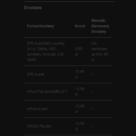
Dostawa
Warunki
Forma Dostawy
Koszt
Darmowej
Dostawy
DPD Automaty i punkty
Dla
(m.in. Żabka, ABC,
9,99
zamówień
Lewiatan, Groszek, Lidl,
zł
za min. 89
Shell)
zł
15,99
DPD Kurier
—
zł
15,99
InPost Paczkomat® 24/7
—
zł
16,99
InPost Kurier
—
zł
14,99
ORLEN Paczka
—
zł