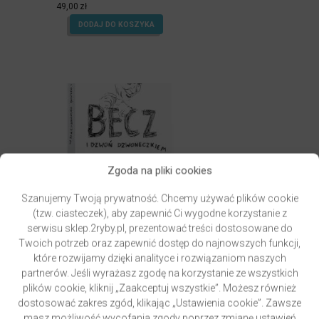
5.00
49,00
zł
na 5.
DODAJ DO KOSZYKA
Zgoda na pliki cookies
Szanujemy Twoją prywatność. Chcemy używać plików cookie
(tzw. ciasteczek), aby zapewnić Ci wygodne korzystanie z
serwisu sklep.2ryby.pl, prezentować treści dostosowane do
Twoich potrzeb oraz zapewnić dostęp do najnowszych funkcji,
które rozwijamy dzięki analityce i rozwiązaniom naszych
PAWLUKIEWICZ | BECZ I DZWOŃ DZWONECZKIEM
partnerów. Jeśli wyrażasz zgodę na korzystanie ze wszystkich
(KSIĄŻKA)
plików cookie, kliknij „Zaakceptuj wszystkie”. Możesz również
autor
ks. Piotr Pawlukiewicz
dostosować zakres zgód, klikając „Ustawienia cookie”. Zawsze
Oceniony
masz możliwość wycofania zgody poprzez zmianę ustawień