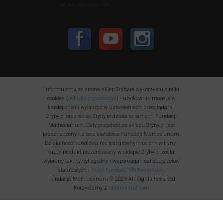
pl. bp. Nankiera 17a
Informujemy, że strona sklep.2ryby.pl wykorzystuje pliki
cookies (
polityka prywatności
) - użytkownik może je w
każdej chwili wyłączyć w ustawieniach przeglądarki.
2ryby.pl oraz sklep.2ryby.pl działa w ramach Fundacji
Mathesianum. Cały przychód ze sklepu 2ryby.pl jest
przeznaczony na cele statutowe Fundacji Mathesianum.
Działalność handlowa nie jest głównym celem witryny -
każdy produkt prezentowany w sklepie 2ryby.pl został
wybrany tak, by był zgodny i wspomagał realizację celów
statutowych i
misji Fundacji Mathesianum
.
Fundacja Mathesianum © 2025 All Rights Reserved
Korzystamy z
uptimerobot.com