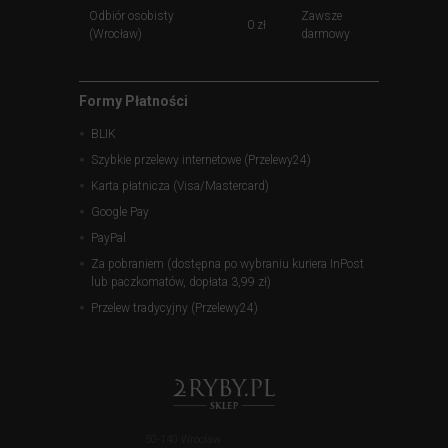
Odbiór osobisty
Zawsze
0 zł
(Wrocław)
darmowy
Formy Płatności
BLIK
Szybkie przelewy internetowe (Przelewy24)
Karta płatnicza (Visa/Mastercard)
Google Pay
PayPal
Za pobraniem (dostępna po wybraniu kuriera InPost
lub paczkomatów, dopłata 3,99 zł)
Przelew tradycyjny (Przelewy24)
50-140 Wrocław