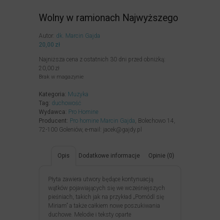
Wolny w ramionach Najwyższego
Autor:
dk. Marcin Gajda
20,00
zł
Najniższa cena z ostatnich 30 dni przed obniżką:
20,00
zł
Brak w magazynie
Kategoria:
Muzyka
Tag:
duchowość
Wydawca:
Pro Homine
Producent:
Pro homine Marcin Gajda
, Bolechowo 14,
72-100 Goleniów, e-mail: jacek@gajdy.pl
Opis
Dodatkowe informacje
Opinie (0)
Płyta zawiera utwory będące kontynuacją
wątków pojawiających się we wcześniejszych
pieśniach, takich jak na przykład „Pomódl się
Miriam” a także całkiem nowe poszukiwania
duchowe. Melodie i teksty oparte