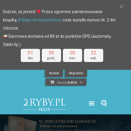
Dobrze, że jesteś!
Przez ogromne zainteresowanie
książką
W Bogu nie ma przemocy
czas wysyłki wynosi ok. 2 dni
robocze.
Darmowa dostawa od 89 zł do punktów DPD (automaty,
Żabki itp.)
01
00
00
21
dni
godz.
min.
sek.
Kontakt
Moje konto
Koszyk
0,00
zł