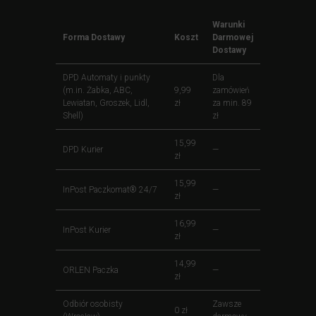
Warunki
Forma Dostawy
Koszt
Darmowej
Dostawy
DPD Automaty i punkty
Dla
(m.in. Żabka, ABC,
9,99
zamówień
Lewiatan, Groszek, Lidl,
zł
za min. 89
Shell)
zł
15,99
DPD Kurier
—
zł
15,99
InPost Paczkomat® 24/7
—
zł
16,99
InPost Kurier
—
zł
14,99
ORLEN Paczka
—
zł
Odbiór osobisty
Zawsze
0 zł