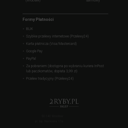
(Wrocław)
darmowy
Formy Płatności
BLIK
Szybkie przelewy internetowe (Przelewy24)
Karta płatnicza (Visa/Mastercard)
Google Pay
PayPal
Za pobraniem (dostępna po wybraniu kuriera InPost
lub paczkomatów, dopłata 3,99 zł)
Przelew tradycyjny (Przelewy24)
50-140 Wrocław
pl. bp. Nankiera 17a