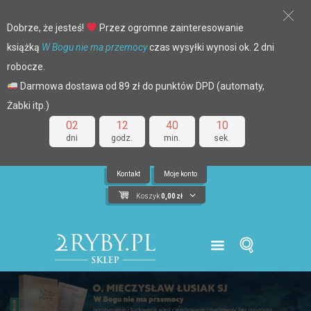
Dobrze, że jesteś!
Przez ogromne zainteresowanie
książką
W Bogu nie ma przemocy
czas wysyłki wynosi ok. 2 dni
robocze.
Darmowa dostawa od 89 zł do punktów DPD (automaty,
Żabki itp.)
02
12
40
09
dni
godz.
min.
sek.
Kontakt
Moje konto
Koszyk
0,00
zł