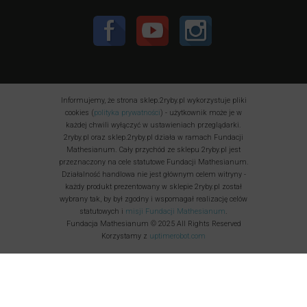
Informujemy, że strona sklep.2ryby.pl wykorzystuje pliki
cookies (
polityka prywatności
) - użytkownik może je w
każdej chwili wyłączyć w ustawieniach przeglądarki.
2ryby.pl oraz sklep.2ryby.pl działa w ramach Fundacji
Mathesianum. Cały przychód ze sklepu 2ryby.pl jest
przeznaczony na cele statutowe Fundacji Mathesianum.
Działalność handlowa nie jest głównym celem witryny -
każdy produkt prezentowany w sklepie 2ryby.pl został
wybrany tak, by był zgodny i wspomagał realizację celów
statutowych i
misji Fundacji Mathesianum
.
Fundacja Mathesianum © 2025 All Rights Reserved
Korzystamy z
uptimerobot.com