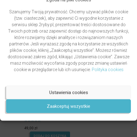
DODAJ DO KOSZYKA
Szanujemy Twoją prywatność. Chcemy używać plików cookie
(tzw. ciasteczek), aby zapewnić Ci wygodne korzystanie z
serwisu sklep.2ryby.pl, prezentować treści dostosowane do
Twoich potrzeb oraz zapewnić dostęp do najnowszych funkcji,
które rozwijamy dzięki analityce i rozwiązaniom naszych
partnerów. Jeśli wyrażasz zgodę na korzystanie ze wszystkich
plików cookie, kliknij „Zaakceptuj wszystkie”. Możesz również
dostosować zakres zgód, klikając „Ustawienia cookie”. Zawsze
masz możliwość wycofania zgody poprzez zmianę ustawień
cookie w przeglądarce lub ich usunięcie.
Polityka cookies
Ustawienia cookies
Zaakceptuj wszystkie
PAWLUKIEWICZ | BECZ I DZWOŃ DZWONECZKIEM
(KSIĄŻKA)
autor
ks. Piotr Pawlukiewicz
Oceniony
4.99
49,00
zł
na 5.
DODAJ DO KOSZYKA