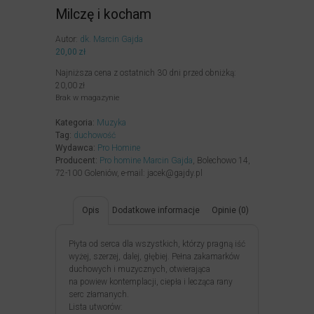
Milczę i kocham
Autor:
dk. Marcin Gajda
20,00
zł
Najniższa cena z ostatnich 30 dni przed obniżką:
20,00
zł
Brak w magazynie
Kategoria:
Muzyka
Tag:
duchowość
Wydawca:
Pro Homine
Producent:
Pro homine Marcin Gajda
, Bolechowo 14,
72-100 Goleniów, e-mail: jacek@gajdy.pl
Opis
Dodatkowe informacje
Opinie (0)
Płyta od serca dla wszystkich, którzy pragną iść
wyżej, szerzej, dalej, głębiej. Pełna zakamarków
duchowych i muzycznych, otwierająca
na powiew kontemplacji, ciepła i lecząca rany
serc złamanych.
Lista utworów: