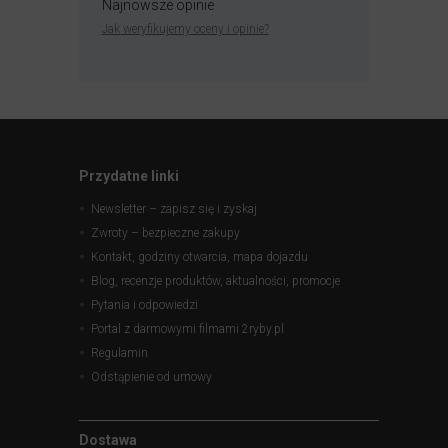
Najnowsze opinie
Jak weryfikujemy oceny i opinie?
Przydatne linki
Newsletter – zapisz się i zyskaj
Zwroty – bezpieczne zakupy
Kontakt, godziny otwarcia, mapa dojazdu
Blog, recenzje produktów, aktualności, promocje
Pytania i odpowiedzi
Portal z darmowymi filmami 2ryby.pl
Regulamin
Odstąpienie od umowy
Dostawa