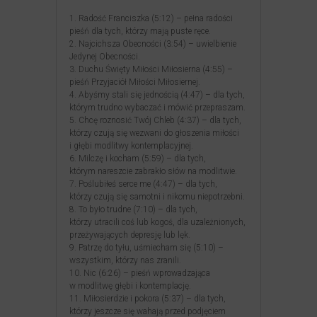
1. Radość Franciszka (5:12) – pełna radości
pieśń dla tych, którzy mają puste ręce.
2. Najcichsza Obecności (3:54) – uwielbienie
Jedynej Obecności.
3. Duchu Święty Miłości Miłosierna (4:55) –
pieśń Przyjaciół Miłości Miłosiernej.
4. Abyśmy stali się jednością (4:47) – dla tych,
którym trudno wybaczać i mówić przepraszam.
5. Chcę roznosić Twój Chleb (4:37) – dla tych,
którzy czują się wezwani do głoszenia miłości
i głębi modlitwy kontemplacyjnej.
6. Milczę i kocham (5:59) – dla tych,
którym nareszcie zabrakło słów na modlitwie.
7. Poślubiłeś serce me (4:47) – dla tych,
którzy czują się samotni i nikomu niepotrzebni.
8. To było trudne (7:10) – dla tych,
którzy utracili coś lub kogoś, dla uzależnionych,
przeżywających depresję lub lęk.
9. Patrzę do tyłu, uśmiecham się (5:10) –
wszystkim, którzy nas zranili.
10. Nic (6:26) – pieśń wprowadzająca
w modlitwę głębi i kontemplację.
11. Miłosierdzie i pokora (5:37) – dla tych,
którzy jeszcze się wahają przed podjęciem