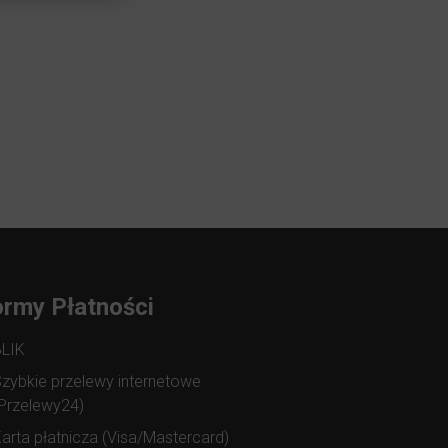
rmy Płatności
BLIK
zybkie przelewy internetowe
Przelewy24)
arta płatnicza (Visa/Mastercard)