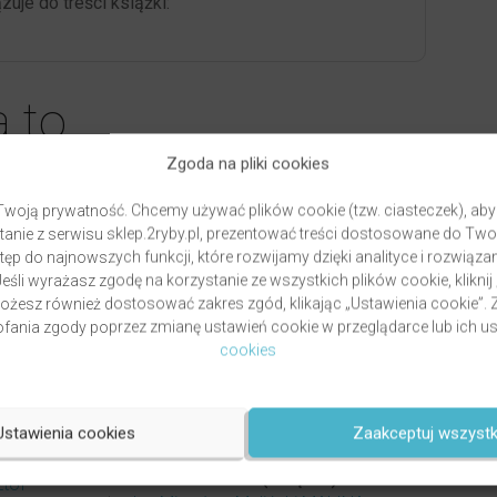
zuje do treści książki:
a to…
Zgoda na pliki cookies
woją prywatność. Chcemy używać plików cookie (tzw. ciasteczek), aby
anie z serwisu sklep.2ryby.pl, prezentować treści dostosowane do Two
ęp do najnowszych funkcji, które rozwijamy dzięki analityce i rozwią
eśli wyrażasz zgodę na korzystanie ze wszystkich plików cookie, kliknij
Możesz również dostosować zakres zgód, klikając „Ustawienia cookie”
ania zgody poprzez zmianę ustawień cookie w przeglądarce lub ich us
cookies
Ustawienia cookies
Zaakceptuj wszystk
TEMPERAMENTY – GDYBYM BYŁ INNY,
TOBYM SIEBIE KOCHAŁ (KSIĄŻKA)
ztof