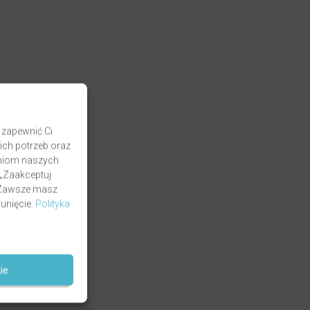
 zapewnić Ci
ich potrzeb oraz
zaniom naszych
 „Zaakceptuj
. Zawsze masz
unięcie.
Polityka
ie