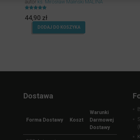
autor
ks. Mirosław Maliński MALINA
Oceniony
44,90
zł
4.96
na 5.
DODAJ DO KOSZYKA
Dostawa
Fo
Warunki
S
Forma Dostawy
Koszt
Darmowej
(
Dostawy
K