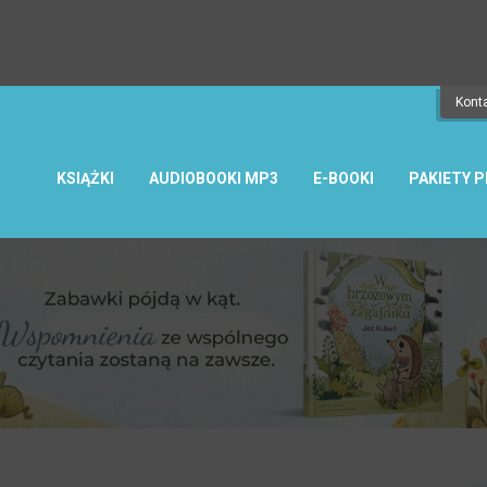
 książką
W Bogu nie ma przemocy
czas wysyłki wynosi ok. 2 dni robocze.
ty, Żabki itp.)
Kont
KSIĄŻKI
AUDIOBOOKI MP3
E-BOOKI
PAKIETY 