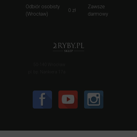
Odbiór osobisty
Zawsze
0 zł
(Wrocław)
darmowy
50-140 Wrocław
pl. bp. Nankiera 17a