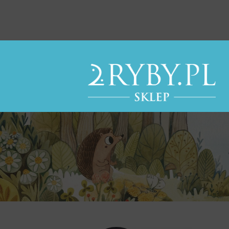
Dobrze, że jesteś!
Przez ogromne zainteresowanie
Darmowa dostawa od 89 zł do punktów DPD (automa