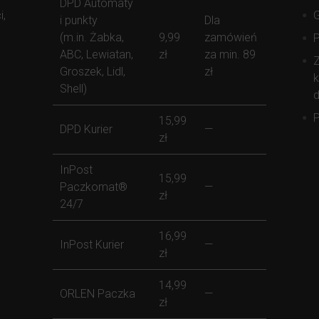
DPD Automaty
i,
i punkty
Dla
(m.in. Żabka,
9,99
zamówień
ABC, Lewiatan,
zł
za min. 89
Z
Groszek, Lidl,
zł
k
Shell)
d
P
15,99
DPD Kurier
—
zł
InPost
15,99
Paczkomat®
—
zł
24/7
16,99
InPost Kurier
—
zł
14,99
ORLEN Paczka
—
zł