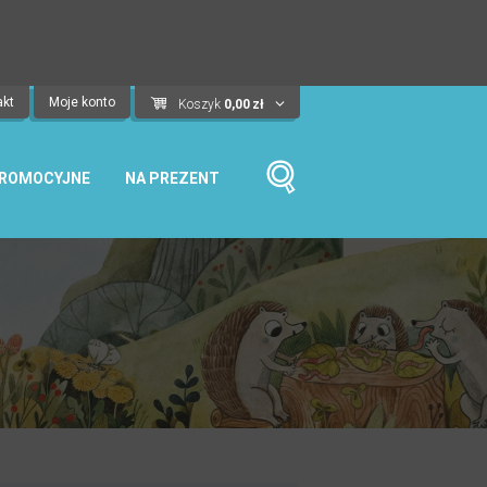
03
05
57
23
dni
godz.
min.
sek.
akt
Moje konto
Koszyk
0,00
zł
PROMOCYJNE
NA PREZENT