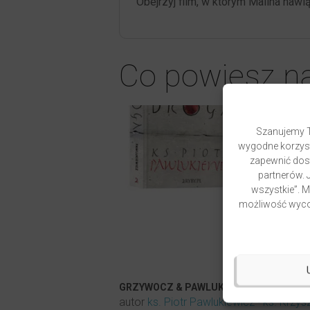
Obejrzyj film, w którym Malina nawią
Co powiesz n
Szanujemy T
wygodne korzyst
zapewnić dost
partnerów. J
wszystkie”. 
możliwość wycof
GRZYWOCZ & PAWLUKIEWICZ | DROGA
autor
ks. Piotr Pawlukiewicz
ks. Krzys