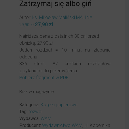
Zatrzymaj się albo giń
Autor:
ks. Mirosław Maliński MALINA
Pierwotna
27,90
zł
Aktualna
29,90
zł
cena
cena
Najniższa cena z ostatnich 30 dni przed
wynosiła:
wynosi:
obniżką:
27,90
zł
29,90zł.
27,90zł.
Jeden rozdział = 10 minut na złapanie
oddechu
336 stron, 87 krótkich rozdziałów
z pytaniami do przemyślenia.
Pobierz fragment w PDF
.
Brak w magazynie
Kategoria:
Książki papierowe
Tag:
rozwój
Wydawca:
WAM
Producent:
Wydawnictwo WAM
, ul. Kopernika