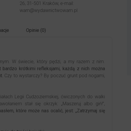
26, 31-501 Kraków, e-mail:
wam@wydawnictwowam.pl
acje
Opinie (0)
nym. W świecie, który pędzi, a my razem z nim.
t bardzo krótkimi refleksjami, każdą z nich można
t.
Czy to wystarczy? By poczuć grunt pod nogami,
iałach Legii Cudzoziemskiej, ćwiczonych do walki
ołaniem stał się okrzyk: „Maszeruj albo giń!”,
łem, które może nas ocalić, jest: „Zatrzymaj się