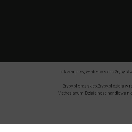
Informujemy, że strona sklep.2ryby.pl w
2ryby.pl oraz sklep.2ryby.pl działa 
Mathesianum. Działalność handlowa nie j