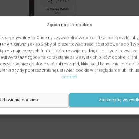
Zgoda na pliki cookies
woją prywatność. Chcemy używać plików cookie (tzw. ciasteczek), aby
anie z serwisu sklep.2ryby.pl, prezentować treści dostosowane do Two
ęp do najnowszych funkcji, które rozwijamy dzięki analityce i rozwią
eśli wyrażasz zgodę na korzystanie ze wszystkich plików cookie, kliknij
TEMPERAMENTY – GDYBYM BYŁ INNY,
Możesz również dostosować zakres zgód, klikając „Ustawienia cookie”
TOBYM SIEBIE KOCHAŁ (KSIĄŻKA)
ztof
ania zgody poprzez zmianę ustawień cookie w przeglądarce lub ich us
autor
ks. Mirosław Maliński MALINA
cookies
Oceniony
44,90
zł
4.96
na 5.
DODAJ DO KOSZYKA
Ustawienia cookies
Zaakceptuj wszystk