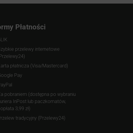
rmy Płatności
BLIK
zybkie przelewy internetowe
Przelewy24)
arta płatnicza (Visa/Mastercard)
Google Pay
PayPal
a pobraniem (dostępna po wybraniu
uriera InPost lub paczkomatów,
opłata 3,99 zł)
rzelew tradycyjny (Przelewy24)