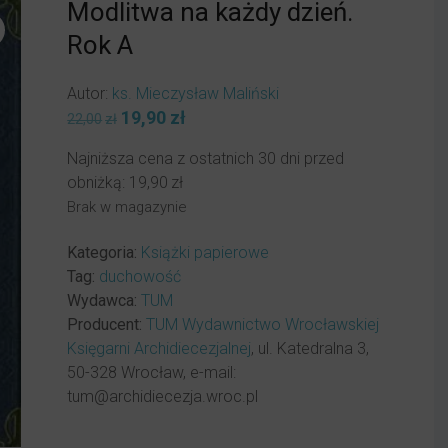
Modlitwa na każdy dzień.
Rok A
Autor:
ks. Mieczysław Maliński
Pierwotna
19,90
zł
Aktualna
22,00
zł
cena
cena
Najniższa cena z ostatnich 30 dni przed
wynosiła:
wynosi:
obniżką:
19,90
zł
22,00zł.
19,90zł.
Brak w magazynie
Kategoria:
Książki papierowe
Tag:
duchowość
Wydawca:
TUM
Producent:
TUM Wydawnictwo Wrocławskiej
Księgarni Archidiecezjalnej
, ul. Katedralna 3,
50-328 Wrocław, e-mail:
tum@archidiecezja.wroc.pl