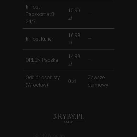
InPost
15,99
Paczkomat®
—
zł
24/7
16,99
InPost Kurier
—
zł
14,99
ORLEN Paczka
—
zł
Odbiór osobisty
Zawsze
0 zł
(Wrocław)
darmowy
50-140 Wrocław