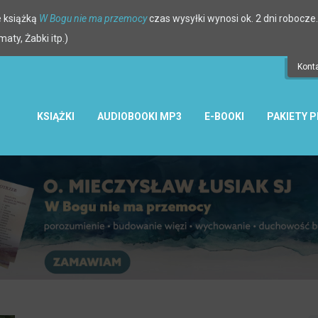
 książką
W Bogu nie ma przemocy
czas wysyłki wynosi ok. 2 dni robocze.
ty, Żabki itp.)
Kont
KSIĄŻKI
AUDIOBOOKI MP3
E-BOOKI
PAKIETY 