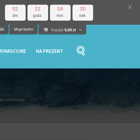
02
22
04
29
dni
godz.
min.
sek.
akt
Moje konto
Koszyk
0,00
zł
PROMOCYJNE
NA PREZENT