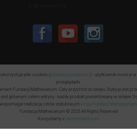
pl. bp. Nankiera 17a
ykorzystuje pliki cookies (
polityka prywatności
) - użytkownik może je w
przeglądarki.
w ramach Fundacji Mathesianum. Cały przychód ze sklepu 2ryby.pl jest pr
est głównym celem witryny - każdy produkt prezentowany w sklepie 2ryb
wspomagał realizację celów statutowych i
misji Fundacji Mathesianum
Fundacja Mathesianum © 2025 All Rights Reserved
Korzystamy z
uptimerobot.com