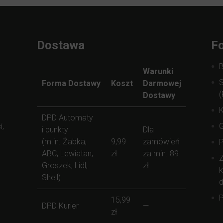
Dostawa
Fo
Warunki
S
Forma Dostawy
Koszt
Darmowej
(
Dostawy
K
DPD Automaty
i,
i punkty
Dla
(m.in. Żabka,
9,99
zamówień
ABC, Lewiatan,
zł
za min. 89
Z
Groszek, Lidl,
zł
k
Shell)
d
P
15,99
DPD Kurier
—
zł