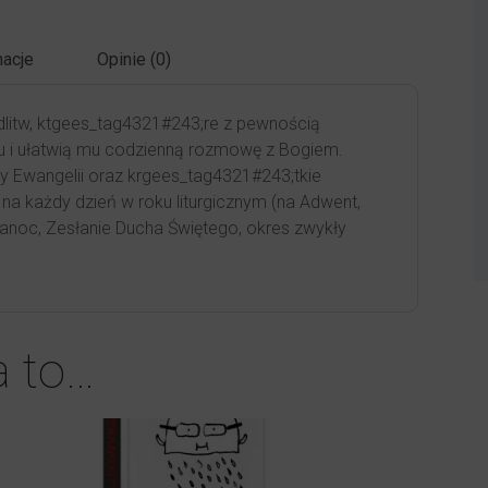
acje
Opinie (0)
litw, ktgees_tag4321#243;re z pewnością
 i ułatwią mu codzienną rozmowę z Bogiem.
y Ewangelii oraz krgees_tag4321#243;tkie
a każdy dzień w roku liturgicznym (na Adwent,
kanoc, Zesłanie Ducha Świętego, okres zwykły
a to…