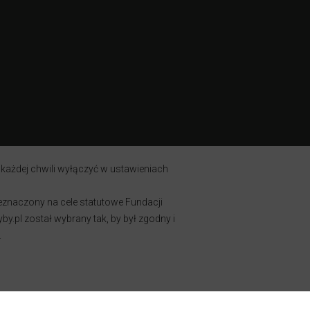
 każdej chwili wyłączyć w ustawieniach
zeznaczony na cele statutowe Fundacji
y.pl został wybrany tak, by był zgodny i
.