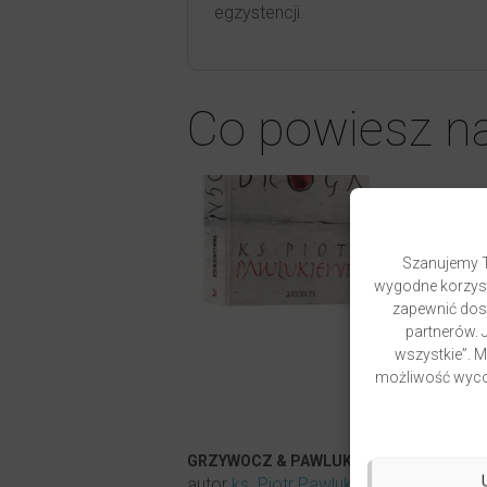
egzystencji.
Co powiesz n
Szanujemy T
wygodne korzyst
zapewnić dost
partnerów. J
wszystkie”. 
możliwość wycof
GRZYWOCZ & PAWLUKIEWICZ | DROGA
autor
ks. Piotr Pawlukiewicz
ks. Krzys