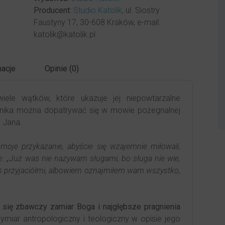
Producent:
Studio Katolik
, ul. Siostry
Faustyny 17, 30-608 Kraków, e-mail:
katolik@katolik.pl
acje
Opinie (0)
ele wątków, które ukazuje jej niepowtarzalne
nika można dopatrywać się w mowie pożegnalnej
 Jana.
 moje przykazanie, abyście się wzajemnie miłowali,
e:
„Już was nie nazywam sługami, bo sługa nie wie,
s przyjaciółmi, albowiem oznajmiłem wam wszystko,
 się zbawczy zamiar Boga i najgłębsze pragnienia
ę wymiar antropologiczny i teologiczny w opisie jego