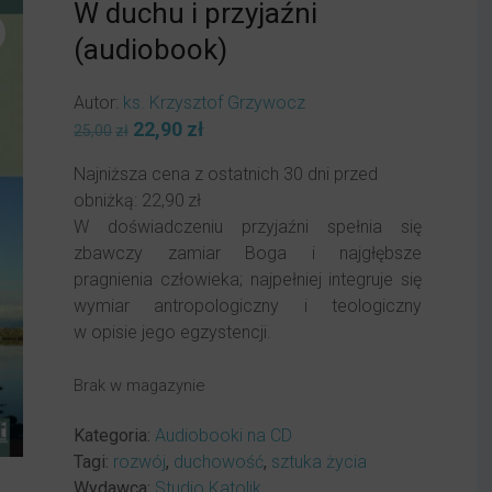
W duchu i przyjaźni
(audiobook)
Autor:
ks. Krzysztof Grzywocz
Pierwotna
22,90
zł
Aktualna
25,00
zł
cena
cena
Najniższa cena z ostatnich 30 dni przed
wynosiła:
wynosi:
obniżką:
22,90
zł
25,00zł.
22,90zł.
W doświadczeniu przyjaźni spełnia się
zbawczy zamiar Boga i najgłębsze
pragnienia człowieka; najpełniej integruje się
wymiar antropologiczny i teologiczny
w opisie jego egzystencji.
Brak w magazynie
Kategoria:
Audiobooki na CD
Tagi:
rozwój
,
duchowość
,
sztuka życia
Wydawca:
Studio Katolik