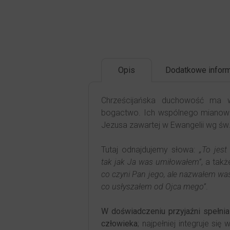
Opis
Dodatkowe inform
Chrześcijańska duchowość ma wi
bogactwo. Ich wspólnego mianow
Jezusa zawartej w Ewangelii wg św.
Tutaj odnajdujemy słowa:
„To jest
tak jak Ja was umiłowałem”
, a takż
co czyni Pan jego, ale nazwałem wa
co usłyszałem od Ojca mego”
.
W doświadczeniu przyjaźni spełnia
człowieka
; najpełniej integruje si