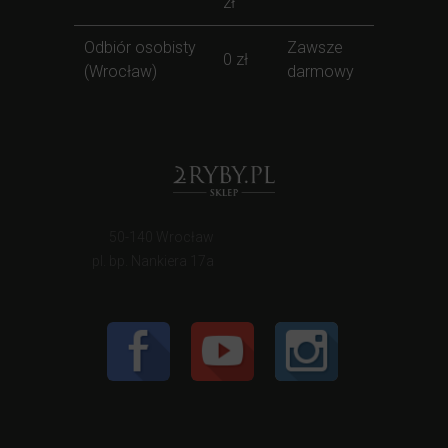
zł
Odbiór osobisty
Zawsze
0 zł
(Wrocław)
darmowy
50-140 Wrocław
pl. bp. Nankiera 17a