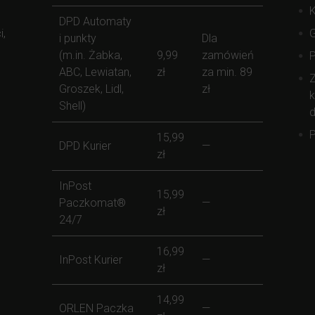
K
DPD Automaty
i,
i punkty
Dla
(m.in. Żabka,
9,99
zamówień
ABC, Lewiatan,
zł
za min. 89
Z
Groszek, Lidl,
zł
k
Shell)
d
P
15,99
DPD Kurier
—
zł
InPost
15,99
Paczkomat®
—
zł
24/7
16,99
InPost Kurier
—
zł
14,99
ORLEN Paczka
—