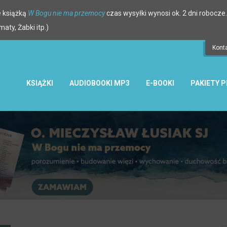
 książką
W Bogu nie ma przemocy
czas wysyłki wynosi ok. 2 dni robocze.
ty, Żabki itp.)
Kont
KSIĄŻKI
AUDIOBOOKI MP3
E-BOOKI
PAKIETY 