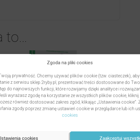
a to…
Zgoda na pliki cookies
woją prywatność. Chcemy używać plików cookie (tzw. ciasteczek), aby
anie z serwisu sklep.2ryby.pl, prezentować treści dostosowane do Two
ęp do najnowszych funkcji, które rozwijamy dzięki analityce i rozwią
eśli wyrażasz zgodę na korzystanie ze wszystkich plików cookie, kliknij
Możesz również dostosować zakres zgód, klikając „Ustawienia cookie”
ania zgody poprzez zmianę ustawień cookie w przeglądarce lub ich us
cookies
ŚLADY OJCA. PRZEWODNIK PO BUDOWANIU
WIĘZI
Ustawienia cookies
Zaakceptuj wszystk
ztof