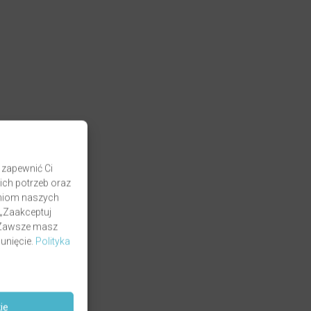
 zapewnić Ci
ich potrzeb oraz
zaniom naszych
 „Zaakceptuj
. Zawsze masz
unięcie.
Polityka
ie