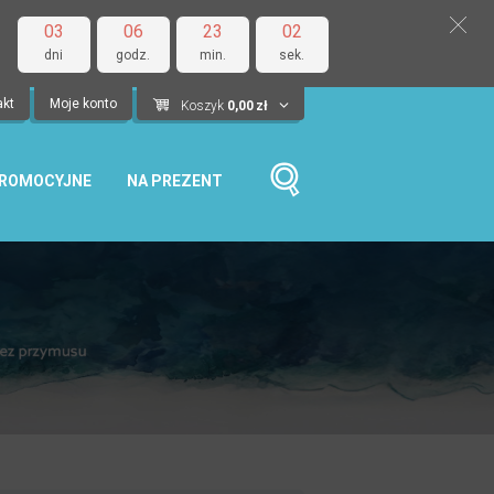
03
06
23
01
dni
godz.
min.
sek.
akt
Moje konto
Koszyk
0,00
zł
PROMOCYJNE
NA PREZENT