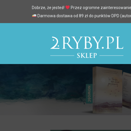
Dobrze, że jesteś!
Przez ogromne zainteresowanie
Darmowa dostawa od 89 zł do punktów DPD (automa