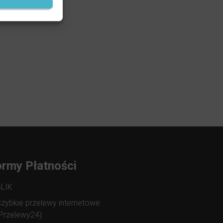
rmy Płatności
BLIK
zybkie przelewy internetowe
Przelewy24)