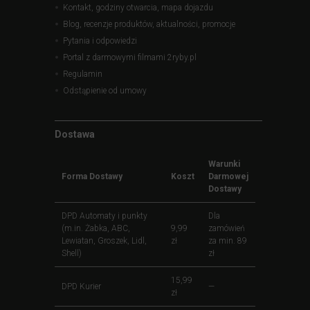
Kontakt, godziny otwarcia, mapa dojazdu
Blog, recenzje produktów, aktualności, promocje
Pytania i odpowiedzi
Portal z darmowymi filmami 2ryby.pl
Regulamin
Odstąpienie od umowy
Dostawa
Warunki
Forma Dostawy
Koszt
Darmowej
Dostawy
DPD Automaty i punkty
Dla
(m.in. Żabka, ABC,
9,99
zamówień
Lewiatan, Groszek, Lidl,
zł
za min. 89
Shell)
zł
15,99
DPD Kurier
—
zł