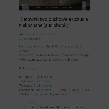
Kierownictwo duchowe a uczucia
niekochane (audiobook)
Autor:
ks. Krzysztof Grzywocz
Pierwotna
24,90
zł
Aktualna
25,00
zł
cena
cena
Najniższa cena z ostatnich 30 dni przed obniżką:
wynosiła:
wynosi:
24,90
zł
25,00zł.
24,90zł.
Sesja o tym jak kierownictwo duchowe może pomagać
w twórczym przeżywaniu niekochanych uczuć.
Brak w magazynie
Kategoria:
Audiobooki na CD
Tagi:
rozwój
,
duchowość
Wydawca:
Studio Katolik
Producent:
Studio Katolik
, ul. Siostry Faustyny 17, 30-
608 Kraków, e-mail: katolik@katolik.pl
Opis
Dodatkowe informacje
Opinie (0)