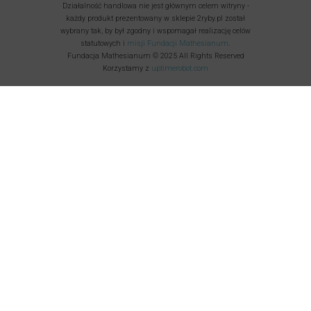
Działalność handlowa nie jest głównym celem witryny -
każdy produkt prezentowany w sklepie 2ryby.pl został
wybrany tak, by był zgodny i wspomagał realizację celów
statutowych i
misji Fundacji Mathesianum
.
Fundacja Mathesianum © 2025 All Rights Reserved
Korzystamy z
uptimerobot.com