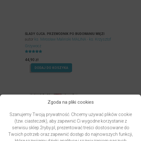
ŚLADY OJCA. PRZEWODNIK PO BUDOWANIU WIĘZI
autor
ks. Mirosław Maliński MALINA
ks. Krzysztof
Grzywocz
Oceniony
5.00
44,90
zł
na 5.
DODAJ DO KOSZYKA
Zgoda na pliki cookies
Szanujemy Twoją prywatność. Chcemy używać plików cookie
(tzw. ciasteczek), aby zapewnić Ci wygodne korzystanie z
serwisu sklep.2ryby.pl, prezentować treści dostosowane do
Twoich potrzeb oraz zapewnić dostęp do najnowszych funkcji,
które rozwijamy dzięki analityce i rozwiązaniom naszych