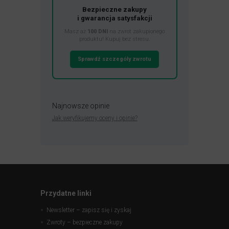
Bezpieczne zakupy
i gwarancja satysfakcji
Masz aż
100 DNI
na zwrot zakupionego
produktu! Kupuj bez stresu.
Sprawdź szczegóły zwrotu
Najnowsze opinie
Jak weryfikujemy oceny i opinie?
Przydatne linki
Newsletter – zapisz się i zyskaj
Zwroty – bezpieczne zakupy