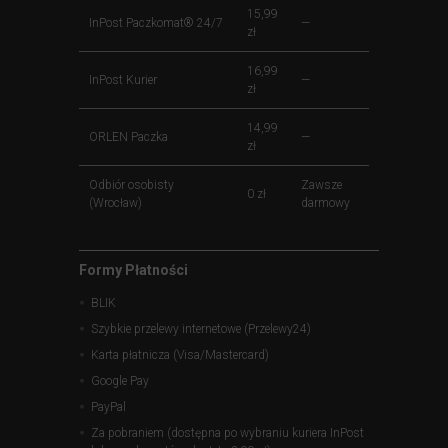
15,99
InPost Paczkomat® 24/7
—
zł
16,99
InPost Kurier
—
zł
14,99
ORLEN Paczka
—
zł
Odbiór osobisty
Zawsze
0 zł
(Wrocław)
darmowy
Formy Płatności
BLIK
Szybkie przelewy internetowe (Przelewy24)
Karta płatnicza (Visa/Mastercard)
Google Pay
PayPal
Za pobraniem (dostępna po wybraniu kuriera InPost