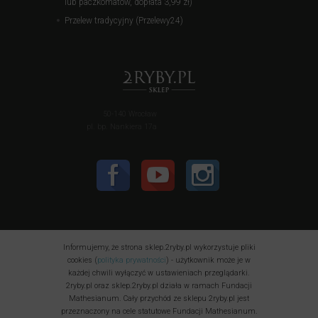
lub paczkomatów, dopłata 3,99 zł)
Przelew tradycyjny (Przelewy24)
50-140 Wrocław
pl. bp. Nankiera 17a
Informujemy, że strona sklep.2ryby.pl wykorzystuje pliki
cookies (
polityka prywatności
) - użytkownik może je w
każdej chwili wyłączyć w ustawieniach przeglądarki.
2ryby.pl oraz sklep.2ryby.pl działa w ramach Fundacji
Mathesianum. Cały przychód ze sklepu 2ryby.pl jest
przeznaczony na cele statutowe Fundacji Mathesianum.