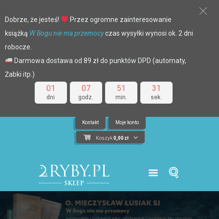
Dobrze, że jesteś!
Przez ogromne zainteresowanie
książką
W Bogu nie ma przemocy
czas wysyłki wynosi ok. 2 dni
robocze.
Darmowa dostawa od 89 zł do punktów DPD (automaty,
Żabki itp.)
01
07
51
30
dni
godz.
min.
sek.
Kontakt
Moje konto
Koszyk
0,00
zł