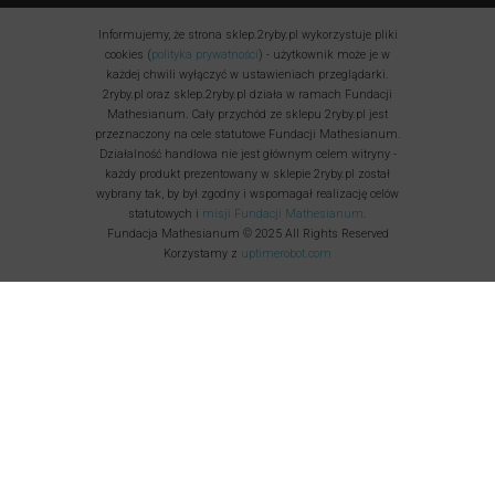
Informujemy, że strona sklep.2ryby.pl wykorzystuje pliki
cookies (
polityka prywatności
) - użytkownik może je w
każdej chwili wyłączyć w ustawieniach przeglądarki.
2ryby.pl oraz sklep.2ryby.pl działa w ramach Fundacji
Mathesianum. Cały przychód ze sklepu 2ryby.pl jest
przeznaczony na cele statutowe Fundacji Mathesianum.
Działalność handlowa nie jest głównym celem witryny -
każdy produkt prezentowany w sklepie 2ryby.pl został
wybrany tak, by był zgodny i wspomagał realizację celów
statutowych i
misji Fundacji Mathesianum
.
Fundacja Mathesianum © 2025 All Rights Reserved
Korzystamy z
uptimerobot.com