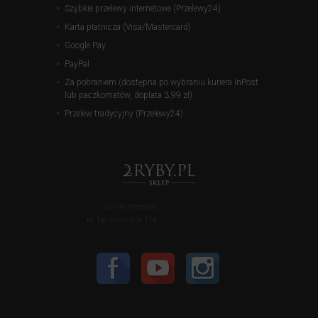
Szybkie przelewy internetowe (Przelewy24)
Karta płatnicza (Visa/Mastercard)
Google Pay
PayPal
Za pobraniem (dostępna po wybraniu kuriera InPost
lub paczkomatów, dopłata 3,99 zł)
Przelew tradycyjny (Przelewy24)
50-140 Wrocław
pl. bp. Nankiera 17a