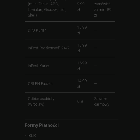
(m.in. Żabka, ABC,
9,99
zamówień
Lewiatan, Groszek, Lidl,
zł
za min. 89
Shell)
zł
15,99
DPD Kurier
—
zł
15,99
InPost Paczkomat® 24/7
—
zł
16,99
InPost Kurier
—
zł
14,99
ORLEN Paczka
—
zł
Odbiór osobisty
Zawsze
0 zł
(Wrocław)
darmowy
Formy Płatności
BLIK