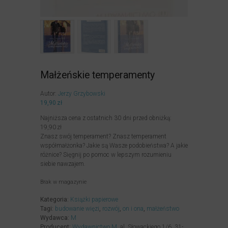
Małżeńskie temperamenty
Autor:
Jerzy Grzybowski
19,90
zł
Najniższa cena z ostatnich 30 dni przed obniżką:
19,90
zł
Znasz swój temperament? Znasz temperament
współmałżonka? Jakie są Wasze podobieństwa? A jakie
różnice? Sięgnij po pomoc w lepszym rozumieniu
siebie nawzajem.
Brak w magazynie
Kategoria:
Książki papierowe
Tagi:
budowanie więzi
,
rozwój
,
on i ona
,
małżeństwo
Wydawca:
M
Producent:
Wydawnictwo M
, al. Słowackiego 1/6, 31-