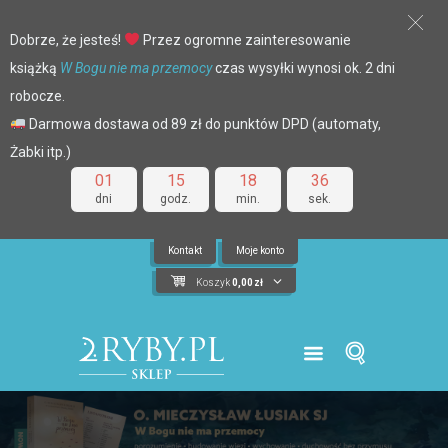
Dobrze, że jesteś!
Przez ogromne zainteresowanie
książką
W Bogu nie ma przemocy
czas wysyłki wynosi ok. 2 dni
robocze.
Darmowa dostawa od 89 zł do punktów DPD (automaty,
Żabki itp.)
01
15
18
36
dni
godz.
min.
sek.
Kontakt
Moje konto
Koszyk
0,00
zł