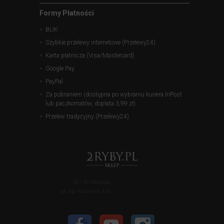
Formy Płatności
BLIK
Szybkie przelewy internetowe (Przelewy24)
Karta płatnicza (Visa/Mastercard)
Google Pay
PayPal
Za pobraniem (dostępna po wybraniu kuriera InPost
lub paczkomatów, dopłata 3,99 zł)
Przelew tradycyjny (Przelewy24)
50-140 Wrocław
pl. bp. Nankiera 17a