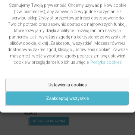
Szanujemy Twoją prywatność. Chcemy używać plików cookie
(tzw. ciasteczek), aby zapewnić Ci wygodne korzystanie z
serwisu sklep.2ryby.pl, prezentować treści dostosowane do
Twoich potrzeb oraz zapewnić dostęp do najnowszych funkcji,
które rozwijamy dzięki analityce i rozwiązaniom naszych
partnerów. Jeśli wyrażasz zgodę na korzystanie ze wszystkich
plików cookie, kliknij „Zaakceptuj wszystkie”. Możesz również
dostosować zakres zgód, klikając „Ustawienia cookie”. Zawsze
masz możliwość wycofania zgody poprzez zmianę ustawień
cookie w przeglądarce lub ich usunięcie.
Polityka cookies
Ustawienia cookies
GRZYWOCZ & PAWLUKIEWICZ | DROGA
Zaakceptuj wszystkie
autor
ks. Piotr Pawlukiewicz
ks. Krzysztof Grzywocz
Oceniony
5.00
49,00
zł
na 5.
DODAJ DO KOSZYKA