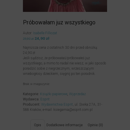
Próbowałam juz wszystkiego
Autor:
Isabelle Filliozat
Pierwotna
24,90
zł
Aktualna
29,90
zł
cena
cena
Najniższa cena z ostatnich 30 dni przed obniżką:
wynosiła:
wynosi:
24,90
zł
29,90zł.
24,90zł.
Jeśli sądzisz, że próbowałaś/próbowałeś już
wszystkiego, a mimo to nadal nie wiesz, w jaki sposób
poradzić sobie z niegrzecznym, wrzeszczącym
wniebogłosy dzieckiem, sięgnij po ten poradnik.
Brak w magazynie
Kategorie:
Książki papierowe
,
Wyprzedaż
Wydawca:
Esprit
Producent:
Wydawnictwa Esprit
, ul. Siwka 27A, 31-
588 Kraków, e-mail: ksiegarnia@esprit.com.pl
Opis
Dodatkowe informacje
Opinie (0)