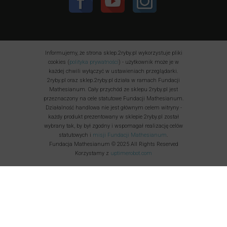
Informujemy, że strona sklep.2ryby.pl wykorzystuje pliki
cookies (
polityka prywatności
) - użytkownik może je w
każdej chwili wyłączyć w ustawieniach przeglądarki.
2ryby.pl oraz sklep.2ryby.pl działa w ramach Fundacji
Mathesianum. Cały przychód ze sklepu 2ryby.pl jest
przeznaczony na cele statutowe Fundacji Mathesianum.
Działalność handlowa nie jest głównym celem witryny -
każdy produkt prezentowany w sklepie 2ryby.pl został
wybrany tak, by był zgodny i wspomagał realizację celów
statutowych i
misji Fundacji Mathesianum
.
Fundacja Mathesianum © 2025 All Rights Reserved
Korzystamy z
uptimerobot.com