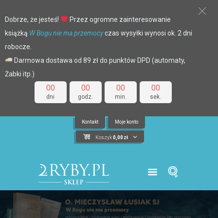
Dobrze, że jesteś!
Przez ogromne zainteresowanie
książką
W Bogu nie ma przemocy
czas wysyłki wynosi ok. 2 dni
robocze.
Darmowa dostawa od 89 zł do punktów DPD (automaty,
Żabki itp.)
00
00
00
00
dni
godz.
min.
sek.
Kontakt
Moje konto
Koszyk
0,00
zł