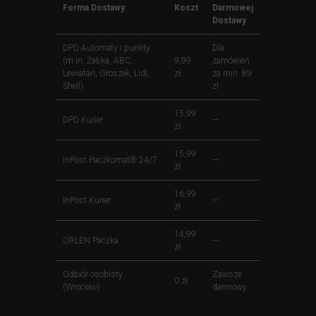
Forma Dostawy
Koszt
Darmowej
Dostawy
DPD Automaty i punkty
Dla
(m.in. Żabka, ABC,
9,99
zamówień
Lewiatan, Groszek, Lidl,
zł
za min. 89
Shell)
zł
15,99
DPD Kurier
—
zł
15,99
InPost Paczkomat® 24/7
—
zł
16,99
InPost Kurier
—
zł
14,99
ORLEN Paczka
—
zł
Odbiór osobisty
Zawsze
0 zł
(Wrocław)
darmowy