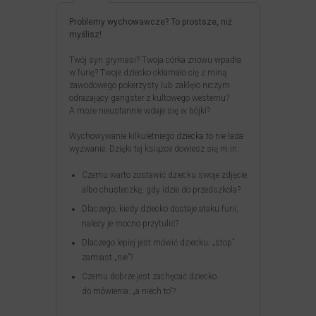
Problemy wychowawcze? To prostsze, niż
myślisz!
Twój syn grymasi? Twoja córka znowu wpadła
w furię? Twoje dziecko okłamało cię z miną
zawodowego pokerzysty lub zaklęło niczym
odrażający gangster z kultowego westernu?
A może nieustannie wdaje się w bójki?
Wychowywanie kilkuletniego dziecka to nie lada
wyzwanie. Dzięki tej książce dowiesz się m.in.:
Czemu warto zostawić dziecku swoje zdjęcie
albo chusteczkę, gdy idzie do przedszkola?
Dlaczego, kiedy dziecko dostaje ataku furii,
należy je mocno przytulić?
Dlaczego lepiej jest mówić dziecku: „stop”
zamiast „nie”?
Czemu dobrze jest zachęcać dziecko
do mówienia: „a niech to”?