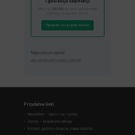
i gwarancja satysfakcji
Masz aż
100 DNI
na zwrot zakupionego
produktu! Kupuj bez stresu.
Sprawdź szczegóły zwrotu
Najnowsze opinie
Jak weryfikujemy oceny i opinie?
Przydatne linki
Newsletter – zapisz się i zyskaj
Zwroty – bezpieczne zakupy
Kontakt, godziny otwarcia, mapa dojazdu