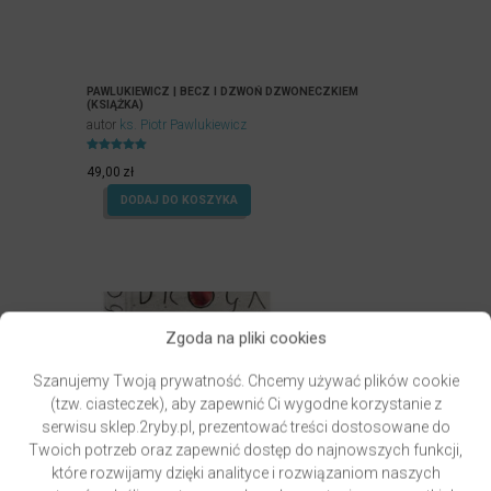
PAWLUKIEWICZ | BECZ I DZWOŃ DZWONECZKIEM
(KSIĄŻKA)
autor
ks. Piotr Pawlukiewicz
Oceniony
4.99
49,00
zł
na 5.
DODAJ DO KOSZYKA
Zgoda na pliki cookies
Szanujemy Twoją prywatność. Chcemy używać plików cookie
(tzw. ciasteczek), aby zapewnić Ci wygodne korzystanie z
serwisu sklep.2ryby.pl, prezentować treści dostosowane do
Twoich potrzeb oraz zapewnić dostęp do najnowszych funkcji,
które rozwijamy dzięki analityce i rozwiązaniom naszych