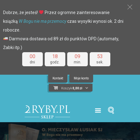
Dobrze, że jesteś!
Przez ogromne zainteresowanie
książką
W Bogu nie ma przemocy
czas wysyłki wynosi ok. 2 dni
robocze.
Darmowa dostawa od 89 zł do punktów DPD (automaty,
Żabki itp.)
00
18
09
52
dni
godz.
min.
sek.
Kontakt
Moje konto
Koszyk
0,00
zł