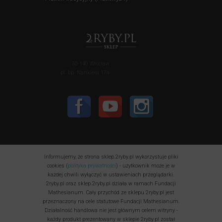
50-140 Wrocław
pl. bp. Nankiera 17a
Informujemy, że strona sklep.2ryby.pl wykorzystuje pliki
cookies (
polityka prywatności
) - użytkownik może je w
każdej chwili wyłączyć w ustawieniach przeglądarki.
2ryby.pl oraz sklep.2ryby.pl działa w ramach Fundacji
Mathesianum. Cały przychód ze sklepu 2ryby.pl jest
przeznaczony na cele statutowe Fundacji Mathesianum.
Działalność handlowa nie jest głównym celem witryny -
każdy produkt prezentowany w sklepie 2ryby.pl został