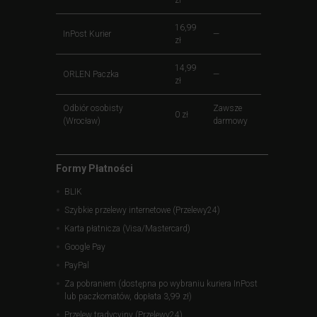
16,99
InPost Kurier
—
zł
14,99
ORLEN Paczka
—
zł
Odbiór osobisty
Zawsze
0 zł
(Wrocław)
darmowy
Formy Płatności
BLIK
Szybkie przelewy internetowe (Przelewy24)
Karta płatnicza (Visa/Mastercard)
Google Pay
PayPal
Za pobraniem (dostępna po wybraniu kuriera InPost
lub paczkomatów, dopłata 3,99 zł)
Przelew tradycyjny (Przelewy24)