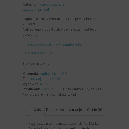
Autor:
ks. Marek Dziewiecki
Pierwotna
28,00
zł
Aktualna
31,99
zł
cena
cena
Najniższa cena z ostatnich 30 dni przed obniżką:
wynosiła:
wynosi:
28,00
zł
31,99zł.
28,00zł.
Nakład tego produktu skończył się, zamiast tego
polecamy:
Małżeństwo od kuchni (audiobook)
Małżeństwo CD
Brak w magazynie
Kategoria:
Audiobooki na CD
Tagi:
rozwój
,
duchowość
Wydawca:
RTCK
Producent:
RTCK S.A.
, ul. Grunwaldzka 17, 33-300
Nowy Sącz, e-mail: kontakt@rtck.pl
Opis
Dodatkowe informacje
Opinie (0)
Piąty, ostatni tom serii „Ja, człowiek” ks. Marka
Dziewieckiego, która jest kompletną instrukcją