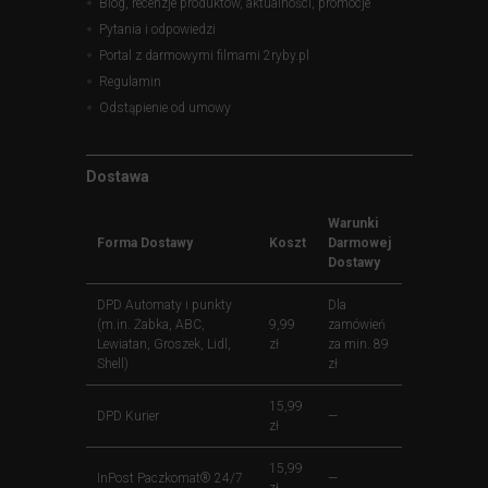
Blog, recenzje produktów, aktualności, promocje
Pytania i odpowiedzi
Portal z darmowymi filmami 2ryby.pl
Regulamin
Odstąpienie od umowy
Dostawa
Warunki
Forma Dostawy
Koszt
Darmowej
Dostawy
DPD Automaty i punkty
Dla
(m.in. Żabka, ABC,
9,99
zamówień
Lewiatan, Groszek, Lidl,
zł
za min. 89
Shell)
zł
15,99
DPD Kurier
—
zł
15,99
InPost Paczkomat® 24/7
—
zł