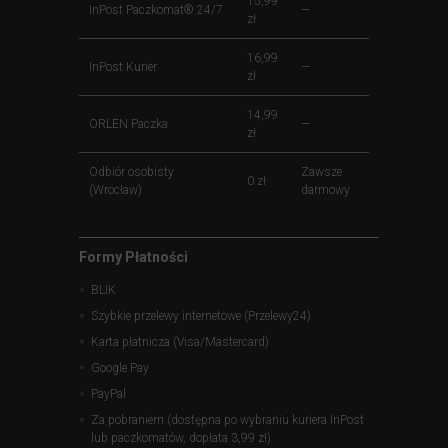
15,99
InPost Paczkomat® 24/7
—
zł
16,99
InPost Kurier
—
zł
14,99
ORLEN Paczka
—
zł
Odbiór osobisty
Zawsze
0 zł
(Wrocław)
darmowy
Formy Płatności
BLIK
Szybkie przelewy internetowe (Przelewy24)
Karta płatnicza (Visa/Mastercard)
Google Pay
PayPal
Za pobraniem (dostępna po wybraniu kuriera InPost
lub paczkomatów, dopłata 3,99 zł)