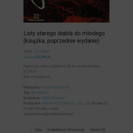
Listy starego diabła do młodego
(książka, poprzednie wydanie)
Autor:
C.S. Lewis
Pierwotna
22,90
zł
Aktualna
25,00
zł
cena
cena
Najniższa cena z ostatnich 30 dni przed obniżką:
wynosiła:
wynosi:
22,90
zł
25,00zł.
22,90zł.
Brak w magazynie
Kategoria:
Książki papierowe
Tag:
duchowość
Wydawca:
Media Rodzina
Producent:
MEDIA RODZINA Sp. z o.o.
, ul. Pasieka 24,
61-657 Poznań, e-mail:
wydawnictwo@mediarodzina.pl
Opis
Dodatkowe informacje
Opinie (0)