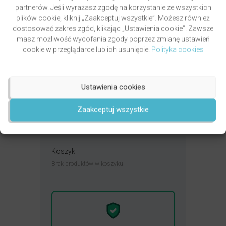
partnerów. Jeśli wyrażasz zgodę na korzystanie ze wszystkich
plików cookie, kliknij „Zaakceptuj wszystkie”. Możesz również
dostosować zakres zgód, klikając „Ustawienia cookie”. Zawsze
masz możliwość wycofania zgody poprzez zmianę ustawień
PAWLUKIEWICZ | BECZ I DZWOŃ DZWONECZKIEM
cookie w przeglądarce lub ich usunięcie.
Polityka cookies
(KSIĄŻKA)
autor
ks. Piotr Pawlukiewicz
Oceniony
4.99
49,00
zł
na 5.
Ustawienia cookies
DODAJ DO KOSZYKA
Zaakceptuj wszystkie
Koszyk
Brak produktów w koszyku.