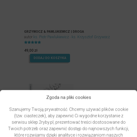
GRZYWOCZ & PAWLUKIEWICZ | DROGA
autor
ks. Piotr Pawlukiewicz
ks. Krzysztof Grzywocz
Oceniony
5.00
49,00
zł
na 5.
DODAJ DO KOSZYKA
Zgoda na pliki cookies
Szanujemy Twoją prywatność. Chcemy używać plików cookie
(tzw. ciasteczek), aby zapewnić Ci wygodne korzystanie z
serwisu sklep.2ryby.pl, prezentować treści dostosowane do
Twoich potrzeb oraz zapewnić dostęp do najnowszych funkcji,
które rozwijamy dzięki analityce i rozwiązaniom naszych