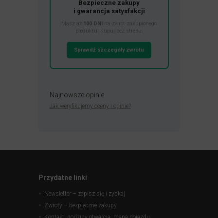
Bezpieczne zakupy
i gwarancja satysfakcji
Masz aż
100 DNI
na zwrot zakupionego
produktu! Kupuj bez stresu.
Sprawdź szczegóły zwrotu
Najnowsze opinie
Jak weryfikujemy oceny i opinie?
Przydatne linki
Newsletter – zapisz się i zyskaj
Zwroty – bezpieczne zakupy
Kontakt, godziny otwarcia, mapa dojazdu