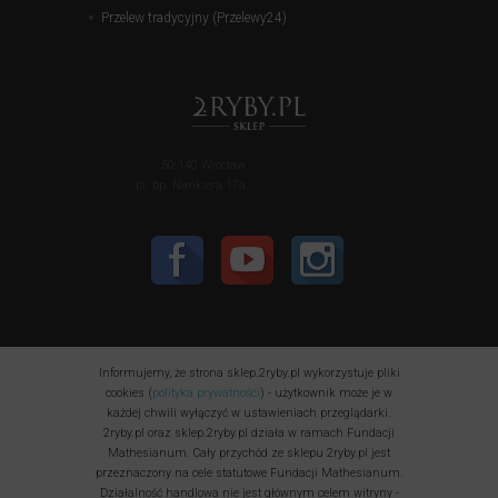
Przelew tradycyjny (Przelewy24)
50-140 Wrocław
pl. bp. Nankiera 17a
Informujemy, że strona sklep.2ryby.pl wykorzystuje pliki
cookies (
polityka prywatności
) - użytkownik może je w
każdej chwili wyłączyć w ustawieniach przeglądarki.
2ryby.pl oraz sklep.2ryby.pl działa w ramach Fundacji
Mathesianum. Cały przychód ze sklepu 2ryby.pl jest
przeznaczony na cele statutowe Fundacji Mathesianum.
Działalność handlowa nie jest głównym celem witryny -