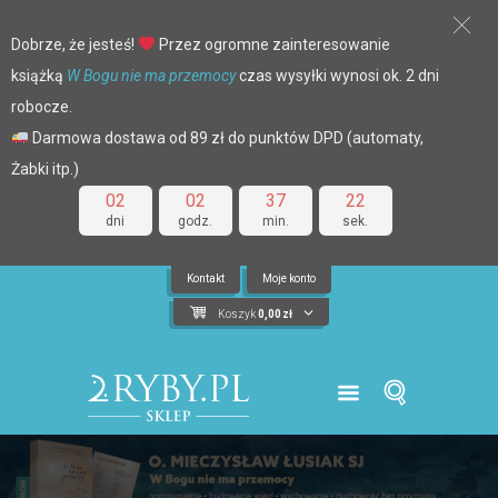
Dobrze, że jesteś!
Przez ogromne zainteresowanie
książką
W Bogu nie ma przemocy
czas wysyłki wynosi ok. 2 dni
robocze.
Darmowa dostawa od 89 zł do punktów DPD (automaty,
Żabki itp.)
02
02
37
21
dni
godz.
min.
sek.
Kontakt
Moje konto
Koszyk
0,00
zł