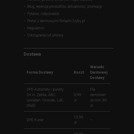
Blog, recenzje produktów, aktualności, promocje
Pytania i odpowiedzi
Portal z darmowymi filmami 2ryby.pl
Regulamin
Odstąpienie od umowy
Dostawa
Warunki
Forma Dostawy
Koszt
Darmowej
Dostawy
DPD Automaty i punkty
Dla
(m.in. Żabka, ABC,
9,99
zamówień
Lewiatan, Groszek, Lidl,
zł
za min. 89
Shell)
zł
15,99
DPD Kurier
—
zł