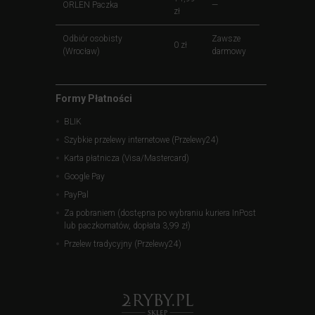
ORLEN Paczka
—
zł
Odbiór osobisty
Zawsze
0 zł
(Wrocław)
darmowy
Formy Płatności
BLIK
Szybkie przelewy internetowe (Przelewy24)
Karta płatnicza (Visa/Mastercard)
Google Pay
PayPal
Za pobraniem (dostępna po wybraniu kuriera InPost
lub paczkomatów, dopłata 3,99 zł)
Przelew tradycyjny (Przelewy24)