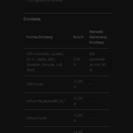
Odstąpienie od umowy
Dostawa
Warunki
Forma Dostawy
Koszt
Darmowej
Dostawy
DPD Automaty i punkty
Dla
(m.in. Żabka, ABC,
9,99
zamówień
Lewiatan, Groszek, Lidl,
zł
za min. 89
Shell)
zł
15,99
DPD Kurier
—
zł
15,99
InPost Paczkomat® 24/7
—
zł
16,99
InPost Kurier
—
zł
14,99