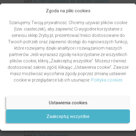
autor
ks. Piotr Pawlukiewicz
ks. Krzysztof Grzywocz
Zgoda na pliki cookies
Oceniony
5.00
49,00
zł
na 5.
DODAJ DO KOSZYKA
Szanujemy Twoją prywatność. Chcemy używać plików cookie
(tzw. ciasteczek), aby zapewnić Ci wygodne korzystanie z
serwisu sklep.2ryby.pl, prezentować treści dostosowane do
Twoich potrzeb oraz zapewnić dostęp do najnowszych funkcji,
które rozwijamy dzięki analityce i rozwiązaniom naszych
partnerów. Jeśli wyrażasz zgodę na korzystanie ze wszystkich
plików cookie, kliknij „Zaakceptuj wszystkie”. Możesz również
dostosować zakres zgód, klikając „Ustawienia cookie”. Zawsze
masz możliwość wycofania zgody poprzez zmianę ustawień
cookie w przeglądarce lub ich usunięcie.
Polityka cookies
Ustawienia cookies
Zaakceptuj wszystkie
PAWLUKIEWICZ | BECZ I DZWOŃ DZWONECZKIEM
(KSIĄŻKA)
autor
ks. Piotr Pawlukiewicz