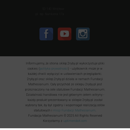
50-140 Wrocław
pl. bp. Nankiera 17a
Informujemy, że strona sklep.2ryby.pl wykorzystuje pliki
cookies (
polityka prywatności
) - użytkownik może je w
każdej chwili wyłączyć w ustawieniach przeglądarki.
2ryby.pl oraz sklep.2ryby.pl działa w ramach Fundacji
Mathesianum. Cały przychód ze sklepu 2ryby.pl jest
przeznaczony na cele statutowe Fundacji Mathesianum.
Działalność handlowa nie jest głównym celem witryny -
każdy produkt prezentowany w sklepie 2ryby.pl został
wybrany tak, by był zgodny i wspomagał realizację celów
statutowych i
misji Fundacji Mathesianum
.
Fundacja Mathesianum © 2025 All Rights Reserved
Korzystamy z
uptimerobot.com