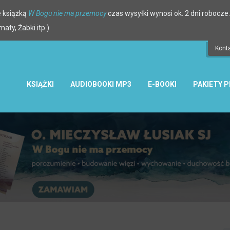
 książką
W Bogu nie ma przemocy
czas wysyłki wynosi ok. 2 dni robocze.
ty, Żabki itp.)
Kont
KSIĄŻKI
AUDIOBOOKI MP3
E-BOOKI
PAKIETY 