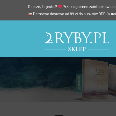
Dobrze, że jesteś!
Przez ogromne zainteresowanie
Darmowa dostawa od 89 zł do punktów DPD (automa