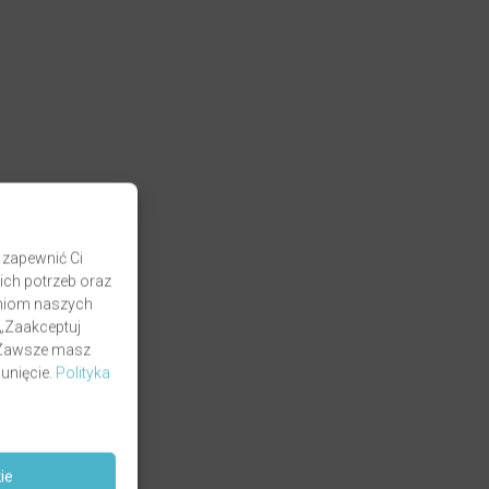
 zapewnić Ci
ich potrzeb oraz
zaniom naszych
 „Zaakceptuj
. Zawsze masz
unięcie.
Polityka
ie