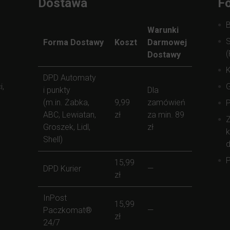
Dostawa
Fo
Warunki
S
Forma Dostawy
Koszt
Darmowej
(
Dostawy
K
DPD Automaty
i,
i punkty
Dla
(m.in. Żabka,
9,99
zamówień
ABC, Lewiatan,
zł
za min. 89
Z
Groszek, Lidl,
zł
k
Shell)
d
P
15,99
DPD Kurier
—
zł
InPost
15,99
Paczkomat®
—
zł
24/7