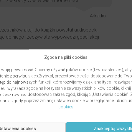
cuję – zaskoczy Was w wielu momentach.
Arkadio
czestników akcji do książki powstał audiobook,
ąc do niego rzeczywiste wypowiedzi gości akcji
Zgoda na pliki cookies
woją prywatność. Chcemy używać plików cookie (tzw. ciasteczek), aby
a to…
anie z serwisu sklep.2ryby.pl, prezentować treści dostosowane do Two
ęp do najnowszych funkcji, które rozwijamy dzięki analityce i rozwią
eśli wyrażasz zgodę na korzystanie ze wszystkich plików cookie, kliknij
Możesz również dostosować zakres zgód, klikając „Ustawienia cookie”
ania zgody poprzez zmianę ustawień cookie w przeglądarce lub ich us
cookies
Ustawienia cookies
Zaakceptuj wszystk