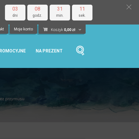
03
08
31
10
dni
godz.
min.
sek.
akt
Moje konto
Koszyk
0,00
zł
PROMOCYJNE
NA PREZENT