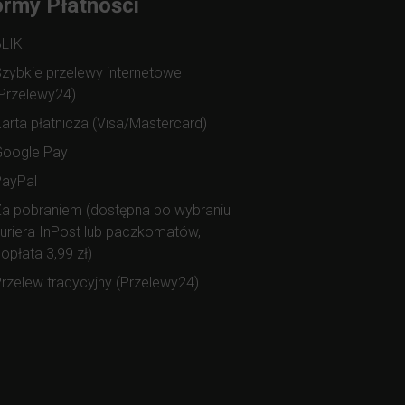
rmy Płatności
BLIK
zybkie przelewy internetowe
Przelewy24)
arta płatnicza (Visa/Mastercard)
Google Pay
PayPal
a pobraniem (dostępna po wybraniu
uriera InPost lub paczkomatów,
opłata 3,99 zł)
rzelew tradycyjny (Przelewy24)