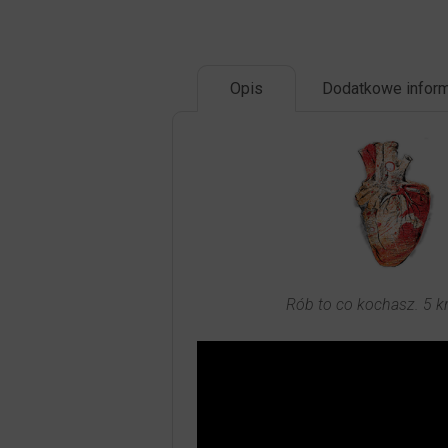
Opis
Dodatkowe inform
Rób to co kochasz. 5 k