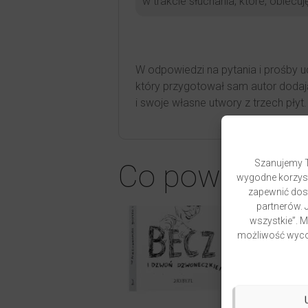
w trakcie słuchania, które, obie
W odpowiedzi na pytania i prośby u
który przygotował sam autor dodaj
i swoje własne utwory z trzech płyt.
Szanujemy T
Co powiesz n
wygodne korzyst
zapewnić dost
partnerów. J
wszystkie”. 
możliwość wycof