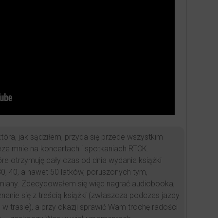
która, jak sądziłem, przyda się przede wszystkim
e mnie na koncertach i spotkaniach RTCK.
e otrzymuję cały czas od dnia wydania książki
30, 40, a nawet 50 latków, poruszonych tym,
miany. Zdecydowałem się więc nagrać audiobooka,
znanie się z treścią książki (zwłaszcza podczas jazdy
trasie), a przy okazji sprawić Wam trochę radości