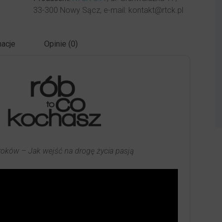
33-300 Nowy Sącz, e-mail: kontakt@rtck.pl
acje
Opinie (0)
roków – Jak wejść na drogę życia pasją