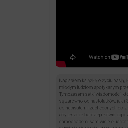
Napisałem książkę o życiu pasją, 
młodym ludziom spotykanym przez
Tymczasem setki wiadomości, któr
są zarówno od nastolatków, jak i 
co napisałem i zachęconych do z
aby jeszcze bardziej ułatwić zapo
samochodem, sam wiele słucham w 