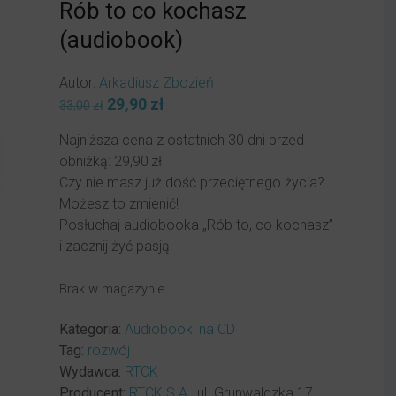
Rób to co kochasz
(audiobook)
Autor:
Arkadiusz Zbozień
Pierwotna
29,90
zł
Aktualna
33,00
zł
cena
cena
Najniższa cena z ostatnich 30 dni przed
wynosiła:
wynosi:
obniżką:
29,90
zł
33,00zł.
29,90zł.
Czy nie masz już dość przeciętnego życia?
Możesz to zmienić!
Posłuchaj audiobooka „Rób to, co kochasz”
i zacznij żyć pasją!
Brak w magazynie
Kategoria:
Audiobooki na CD
Tag:
rozwój
Wydawca:
RTCK
Producent:
RTCK S.A.
, ul. Grunwaldzka 17,