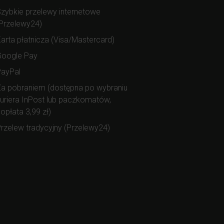
zybkie przelewy internetowe
Przelewy24)
arta płatnicza (Visa/Mastercard)
Google Pay
PayPal
a pobraniem (dostępna po wybraniu
uriera InPost lub paczkomatów,
opłata 3,99 zł)
rzelew tradycyjny (Przelewy24)