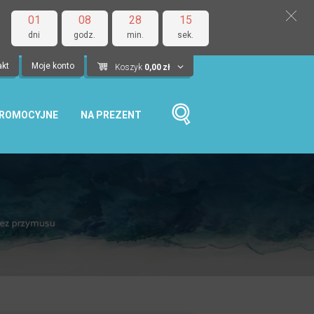
01
08
28
14
dni
godz.
min.
sek.
akt
Moje konto
Koszyk
0,00
zł
PROMOCYJNE
NA PREZENT