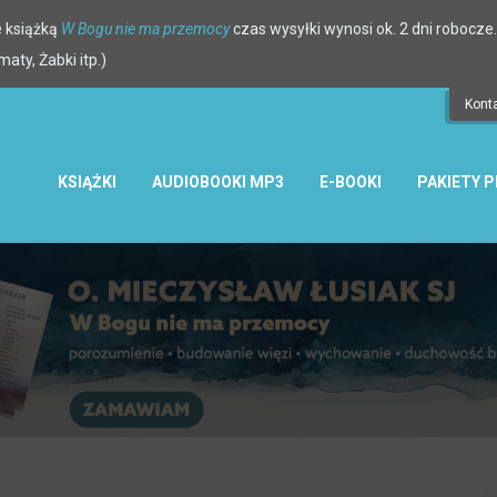
 książką
W Bogu nie ma przemocy
czas wysyłki wynosi ok. 2 dni robocze.
ty, Żabki itp.)
Kont
KSIĄŻKI
AUDIOBOOKI MP3
E-BOOKI
PAKIETY 