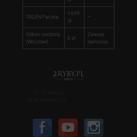
14,99
ORLEN Paczka
—
zł
Odbiór osobisty
Zawsze
0 zł
(Wrocław)
darmowy
50-140 Wrocław
pl. bp. Nankiera 17a