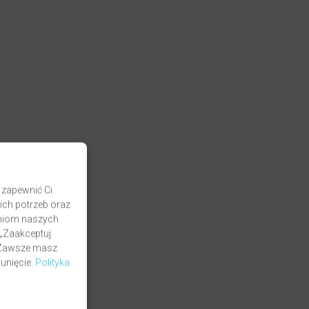
 zapewnić Ci
ich potrzeb oraz
zaniom naszych
 „Zaakceptuj
. Zawsze masz
unięcie.
Polityka