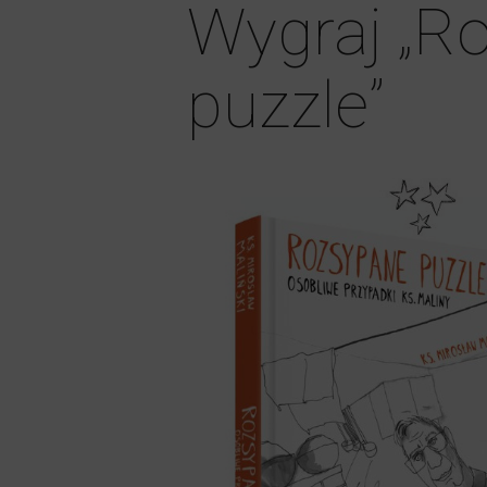
Wygraj „R
puzzle”