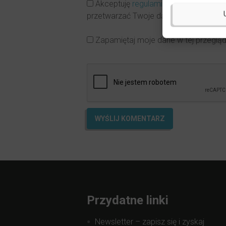
Akceptuję
regulamin
i
politykę prywa
przetwarzać Twoje dane osobowe zgo
Zapamiętaj moje dane w tej przeglą
Przydatne linki
Newsletter – zapisz się i zyskaj