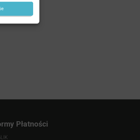
ie
rmy Płatności
BLIK