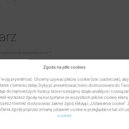
arz
ymagane pola są oznaczone *
Zgoda na pliki cookies
woją prywatność. Chcemy używać plików cookie (tzw. ciasteczek), aby
anie z serwisu sklep.2ryby.pl, prezentować treści dostosowane do Two
ęp do najnowszych funkcji, które rozwijamy dzięki analityce i rozwią
eśli wyrażasz zgodę na korzystanie ze wszystkich plików cookie, kliknij
Możesz również dostosować zakres zgód, klikając „Ustawienia cookie”
ania zgody poprzez zmianę ustawień cookie w przeglądarce lub ich us
cookies