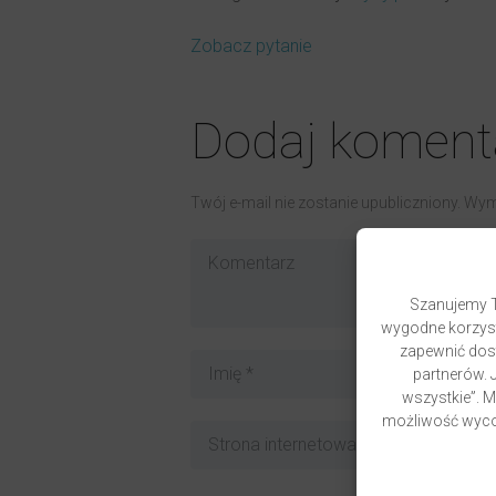
Zobacz pytanie
Dodaj koment
Twój e-mail nie zostanie upubliczniony. W
Szanujemy T
wygodne korzyst
zapewnić dost
partnerów. J
wszystkie”. 
możliwość wycof