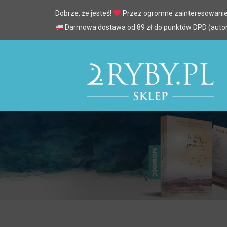
Dobrze, że jesteś!
Przez ogromne zainteresowanie
Darmowa dostawa od 89 zł do punktów DPD (automa