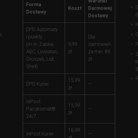
Warunki
Forma
S
Koszt
Darmowej
Dostawy
(
Dostawy
K
DPD Automaty
i,
i punkty
Dla
(m.in. Żabka,
9,99
zamówień
ABC, Lewiatan,
zł
za min. 89
Z
Groszek, Lidl,
zł
k
Shell)
d
P
15,99
DPD Kurier
—
zł
InPost
15,99
Paczkomat®
—
zł
24/7
16,99
InPost Kurier
—
zł