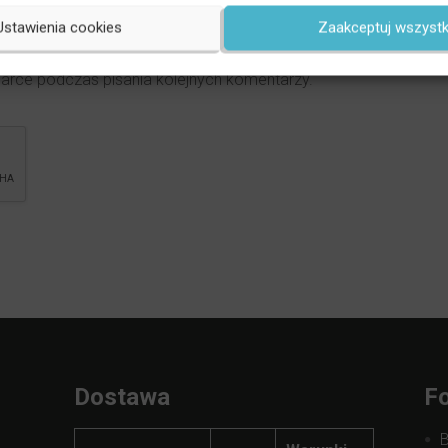
tności
(znajdują się w niej zasady na jakich będziemy
Ustawienia cookies
Zaakceptuj wszystk
dnie z RODO).
*
darce podczas pisania kolejnych komentarzy.
Dostawa
Fo