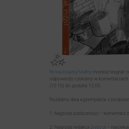
Nową książkę Maliny
możesz wygrać od
odpowiedzi czekamy w komentarzac
(10.10) do godziny 12.00.
Rozdamy dwa egzemplarze z podpisem
1. Nagroda publiczności – komentarz z 
2. Nagroda redakcji
2ryby.pl
– najcieka