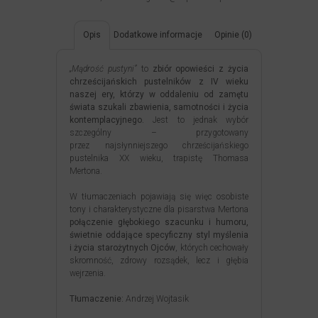
Opis
Dodatkowe informacje
Opinie (0)
„Mądrość pustyni”
to
zbiór opowieści z życia
chrześcijańskich pustelników z IV wieku
naszej ery, którzy w oddaleniu od zamętu
świata szukali zbawienia, samotności i życia
kontemplacyjnego.
Jest to jednak wybór
szczególny – przygotowany
przez najsłynniejszego chrześcijańskiego
pustelnika XX wieku, trapistę Thomasa
Mertona.
W tłumaczeniach pojawiają się więc osobiste
tony i charakterystyczne dla pisarstwa Mertona
połączenie głębokiego szacunku i humoru,
świetnie oddające specyficzny styl myślenia
i życia starożytnych Ojców
, których cechowały
skromność, zdrowy rozsądek, lecz i głębia
wejrzenia.
Tłumaczenie:
Andrzej Wojtasik