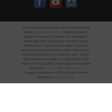
Informujemy, że strona sklep.2ryby.pl wykorzystuje pliki
cookies (
polityka prywatności
) - użytkownik może je w
każdej chwili wyłączyć w ustawieniach przeglądarki.
2ryby.pl oraz sklep.2ryby.pl działa w ramach Fundacji
Mathesianum. Cały przychód ze sklepu 2ryby.pl jest
przeznaczony na cele statutowe Fundacji Mathesianum.
Działalność handlowa nie jest głównym celem witryny -
każdy produkt prezentowany w sklepie 2ryby.pl został
wybrany tak, by był zgodny i wspomagał realizację celów
statutowych i
misji Fundacji Mathesianum
.
Fundacja Mathesianum © 2025 All Rights Reserved
Korzystamy z
uptimerobot.com