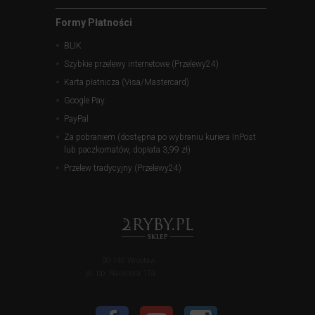
Formy Płatności
BLIK
Szybkie przelewy internetowe (Przelewy24)
Karta płatnicza (Visa/Mastercard)
Google Pay
PayPal
Za pobraniem (dostępna po wybraniu kuriera InPost
lub paczkomatów, dopłata 3,99 zł)
Przelew tradycyjny (Przelewy24)
50-140 Wrocław
pl. bp. Nankiera 17a