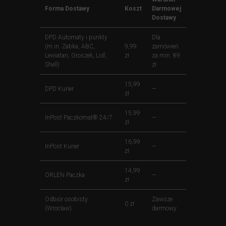
Forma Dostawy
Koszt
Darmowej
Dostawy
DPD Automaty i punkty
Dla
(m.in. Żabka, ABC,
9,99
zamówień
Lewiatan, Groszek, Lidl,
zł
za min. 89
Shell)
zł
15,99
DPD Kurier
—
zł
15,99
InPost Paczkomat® 24/7
—
zł
16,99
InPost Kurier
—
zł
14,99
ORLEN Paczka
—
zł
Odbiór osobisty
Zawsze
0 zł
(Wrocław)
darmowy