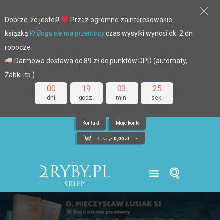
Dobrze, że jesteś!
Przez ogromne zainteresowanie
książką
W Bogu nie ma przemocy
czas wysyłki wynosi ok. 2 dni
robocze.
Darmowa dostawa od 89 zł do punktów DPD (automaty,
Żabki itp.)
00
19
03
25
dni
godz.
min.
sek.
Kontakt
Moje konto
Koszyk
0,00
zł