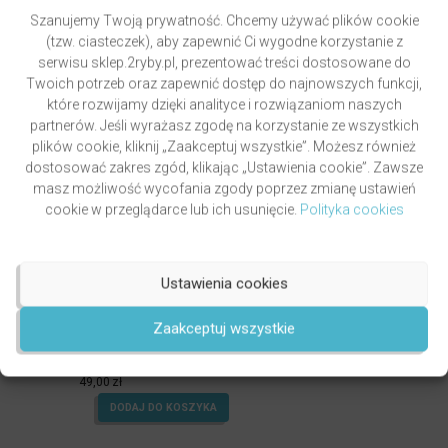
Szanujemy Twoją prywatność. Chcemy używać plików cookie
(tzw. ciasteczek), aby zapewnić Ci wygodne korzystanie z
serwisu sklep.2ryby.pl, prezentować treści dostosowane do
Twoich potrzeb oraz zapewnić dostęp do najnowszych funkcji,
które rozwijamy dzięki analityce i rozwiązaniom naszych
partnerów. Jeśli wyrażasz zgodę na korzystanie ze wszystkich
plików cookie, kliknij „Zaakceptuj wszystkie”. Możesz również
dostosować zakres zgód, klikając „Ustawienia cookie”. Zawsze
masz możliwość wycofania zgody poprzez zmianę ustawień
cookie w przeglądarce lub ich usunięcie.
Polityka cookies
Ustawienia cookies
GRZYWOCZ & PAWLUKIEWICZ | DROGA
Zaakceptuj wszystkie
autor
ks. Piotr Pawlukiewicz
ks. Krzysztof Grzywocz
Oceniony
5.00
49,00
zł
na 5.
DODAJ DO KOSZYKA