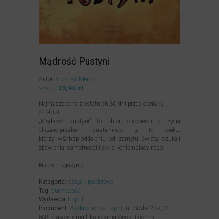
Mądrość Pustyni
Autor:
Thomas Merton
Pierwotna
22,90
zł
Aktualna
24,90
zł
cena
cena
Najniższa cena z ostatnich 30 dni przed obniżką:
wynosiła:
wynosi:
22,90
zł
24,90zł.
22,90zł.
„Mądrość pustyni” to zbiór opowieści z życia
chrześcijańskich pustelników z IV wieku,
którzy w&nbsp;oddaleniu od zamętu świata szukali
zbawienia, samotności i życia kontemplacyjnego.
Brak w magazynie
Kategoria:
Książki papierowe
Tag:
duchowość
Wydawca:
Esprit
Producent:
Wydawnictwa Esprit
, ul. Siwka 27A, 31-
588 Kraków, e-mail: ksiegarnia@esprit.com.pl