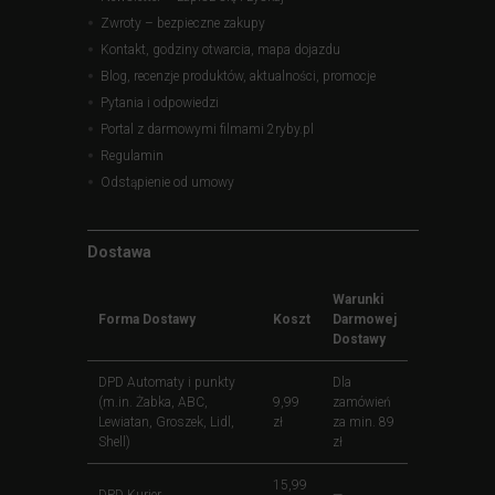
Zwroty – bezpieczne zakupy
Kontakt, godziny otwarcia, mapa dojazdu
Blog, recenzje produktów, aktualności, promocje
Pytania i odpowiedzi
Portal z darmowymi filmami 2ryby.pl
Regulamin
Odstąpienie od umowy
Dostawa
Warunki
Forma Dostawy
Koszt
Darmowej
Dostawy
DPD Automaty i punkty
Dla
(m.in. Żabka, ABC,
9,99
zamówień
Lewiatan, Groszek, Lidl,
zł
za min. 89
Shell)
zł
15,99