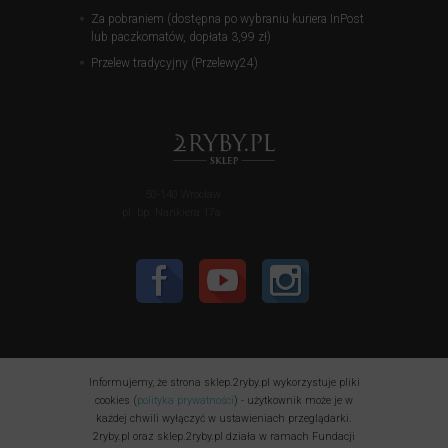
Za pobraniem (dostępna po wybraniu kuriera InPost
lub paczkomatów, dopłata 3,99 zł)
Przelew tradycyjny (Przelewy24)
50-140 Wrocław
pl. bp. Nankiera 17a
Informujemy, że strona sklep.2ryby.pl wykorzystuje pliki
cookies (
polityka prywatności
) - użytkownik może je w
każdej chwili wyłączyć w ustawieniach przeglądarki.
2ryby.pl oraz sklep.2ryby.pl działa w ramach Fundacji