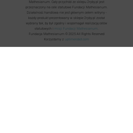
Mathesianum. Cały przychód ze sklepu 2ryby.pl jest
przeznaczony na cele statutowe Fundacji Mathesianum.
Działalność handlowa nie jest głównym celem witryny -
każdy produkt prezentowany w sklepie 2ryby.pl został
wybrany tak, by był zgodny i wspomagał realizację celów
statutowych i
misji Fundacji Mathesianum
.
Fundacja Mathesianum © 2025 All Rights Reserved
Korzystamy z
uptimerobot.com