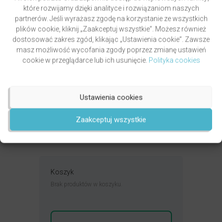
które rozwijamy dzięki analityce i rozwiązaniom naszych
partnerów. Jeśli wyrażasz zgodę na korzystanie ze wszystkich
plików cookie, kliknij „Zaakceptuj wszystkie”. Możesz również
dostosować zakres zgód, klikając „Ustawienia cookie”. Zawsze
masz możliwość wycofania zgody poprzez zmianę ustawień
cookie w przeglądarce lub ich usunięcie.
Polityka cookies
PAWLUKIEWICZ | BECZ I DZWOŃ DZWONECZKIEM
(KSIĄŻKA)
autor
ks. Piotr Pawlukiewicz
Ustawienia cookies
Oceniony
4.99
49,00
zł
na 5.
DODAJ DO KOSZYKA
Zaakceptuj wszystkie
Koszyk
Brak produktów w koszyku.