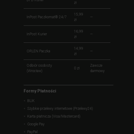
DPD Kurier
—
zł
15,99
InPost Paczkomat® 24/7
—
zł
16,99
InPost Kurier
—
zł
14,99
ORLEN Paczka
—
zł
Odbiór osobisty
Zawsze
0 zł
(Wrocław)
darmowy
Formy Płatności
BLIK
Szybkie przelewy internetowe (Przelewy24)
Karta płatnicza (Visa/Mastercard)
Google Pay
PayPal