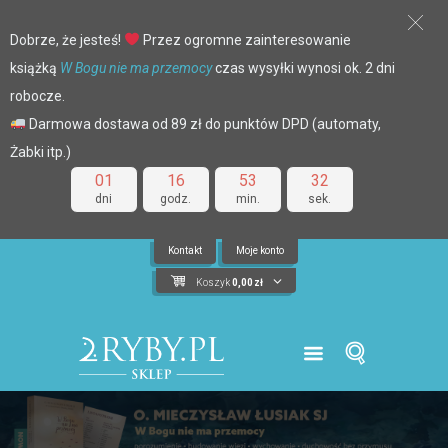
Dobrze, że jesteś!
Przez ogromne zainteresowanie
książką
W Bogu nie ma przemocy
czas wysyłki wynosi ok. 2 dni
robocze.
Darmowa dostawa od 89 zł do punktów DPD (automaty,
Żabki itp.)
01
16
53
31
dni
godz.
min.
sek.
Kontakt
Moje konto
Koszyk
0,00
zł