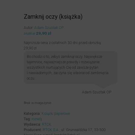
Zamknij oczy (książka)
Autor:
Adam Szustak OP
Pierwotna
29,90
zł
Aktualna
34,00
zł
cena
cena
Najniższa cena z ostatnich 30 dni przed obniżką:
wynosiła:
wynosi:
29,90
zł
34,00zł.
29,90zł.
Bo chodzi o to, żebyś zamknął oczy. Największe
tajemnice, najważniejsze prawdy i rozwiązanie
wszystkich nurtujących Cię od zawsze pytań
i niewiadomych, zaczyna się właśnie od zamknięcia
oczu.
Adam Szustak OP
Brak w magazynie
Kategoria:
Książki papierowe
Tag:
rozwój
Wydawca:
RTCK
Producent:
RTCK S.A.
, ul. Grunwaldzka 17, 33-300