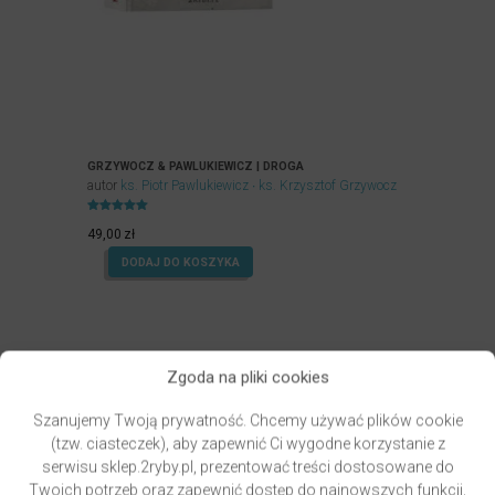
GRZYWOCZ & PAWLUKIEWICZ | DROGA
autor
ks. Piotr Pawlukiewicz
ks. Krzysztof Grzywocz
Oceniony
5.00
49,00
zł
na 5.
DODAJ DO KOSZYKA
Zgoda na pliki cookies
Szanujemy Twoją prywatność. Chcemy używać plików cookie
(tzw. ciasteczek), aby zapewnić Ci wygodne korzystanie z
serwisu sklep.2ryby.pl, prezentować treści dostosowane do
Twoich potrzeb oraz zapewnić dostęp do najnowszych funkcji,