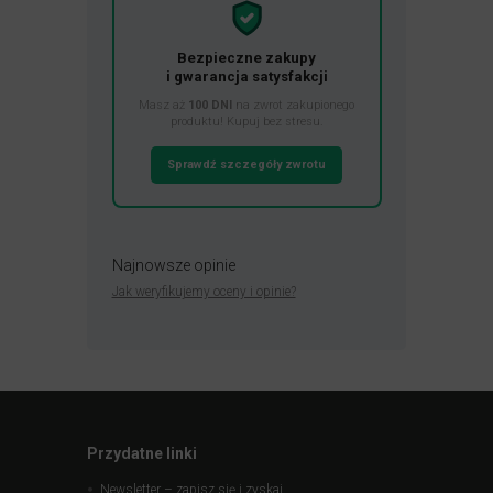
Bezpieczne zakupy
i gwarancja satysfakcji
Masz aż
100 DNI
na zwrot zakupionego
produktu! Kupuj bez stresu.
Sprawdź szczegóły zwrotu
Najnowsze opinie
Jak weryfikujemy oceny i opinie?
Przydatne linki
Newsletter – zapisz się i zyskaj