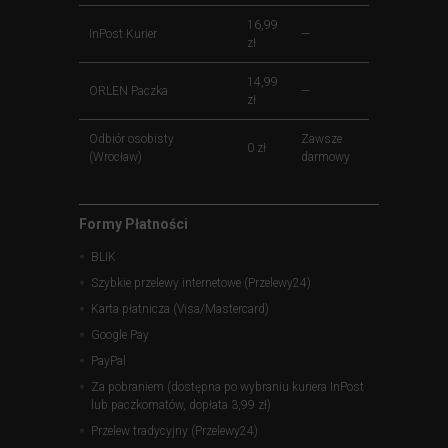
16,99
InPost Kurier
—
zł
14,99
ORLEN Paczka
—
zł
Odbiór osobisty
Zawsze
0 zł
(Wrocław)
darmowy
Formy Płatności
BLIK
Szybkie przelewy internetowe (Przelewy24)
Karta płatnicza (Visa/Mastercard)
Google Pay
PayPal
Za pobraniem (dostępna po wybraniu kuriera InPost
lub paczkomatów, dopłata 3,99 zł)
Przelew tradycyjny (Przelewy24)