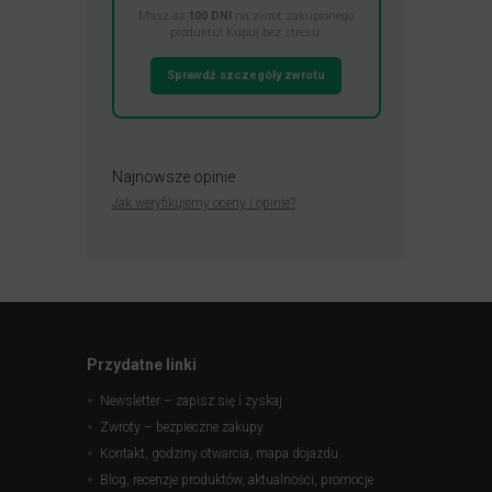
Masz aż
100 DNI
na zwrot zakupionego
produktu! Kupuj bez stresu.
Sprawdź szczegóły zwrotu
Najnowsze opinie
Jak weryfikujemy oceny i opinie?
Przydatne linki
Newsletter – zapisz się i zyskaj
Zwroty – bezpieczne zakupy
Kontakt, godziny otwarcia, mapa dojazdu
Blog, recenzje produktów, aktualności, promocje