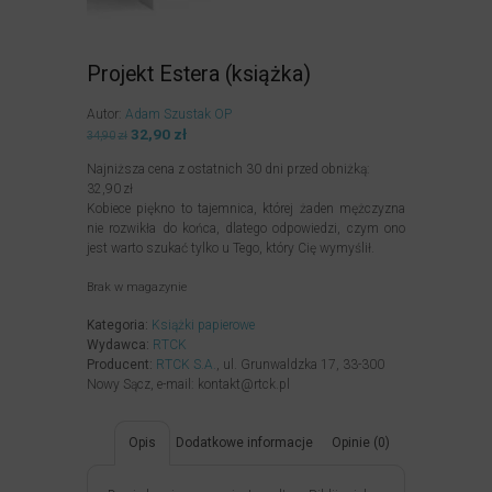
Projekt Estera (książka)
Autor:
Adam Szustak OP
Pierwotna
32,90
zł
Aktualna
34,90
zł
cena
cena
Najniższa cena z ostatnich 30 dni przed obniżką:
wynosiła:
wynosi:
32,90
zł
34,90zł.
32,90zł.
Kobiece piękno to tajemnica, której żaden mężczyzna
nie rozwikła do końca, dlatego odpowiedzi, czym ono
jest warto szukać tylko u Tego, który Cię wymyślił.
Brak w magazynie
Kategoria:
Książki papierowe
Wydawca:
RTCK
Producent:
RTCK S.A.
, ul. Grunwaldzka 17, 33-300
Nowy Sącz, e-mail: kontakt@rtck.pl
Opis
Dodatkowe informacje
Opinie (0)