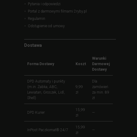
Pytania i odpowiedzi
Portal z darmowymi filmami 2ryby.pl
Regulamin
Odstąpienie od umowy
Dostawa
Warunki
Forma Dostawy
Koszt
Darmowej
Dostawy
DPD Automaty i punkty
Dla
(m.in. Żabka, ABC,
9,99
zamówień
Lewiatan, Groszek, Lidl,
zł
za min. 89
Shell)
zł
15,99
DPD Kurier
—
zł
15,99
InPost Paczkomat® 24/7
—
zł