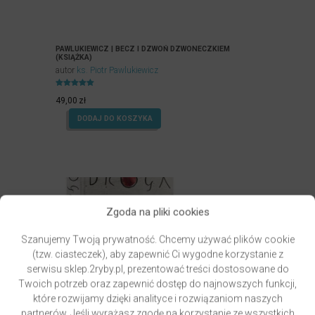
PAWLUKIEWICZ | BECZ I DZWOŃ DZWONECZKIEM
(KSIĄŻKA)
autor
ks. Piotr Pawlukiewicz
Oceniony
4.99
49,00
zł
na 5.
DODAJ DO KOSZYKA
Zgoda na pliki cookies
Szanujemy Twoją prywatność. Chcemy używać plików cookie
(tzw. ciasteczek), aby zapewnić Ci wygodne korzystanie z
serwisu sklep.2ryby.pl, prezentować treści dostosowane do
Twoich potrzeb oraz zapewnić dostęp do najnowszych funkcji,
które rozwijamy dzięki analityce i rozwiązaniom naszych
partnerów. Jeśli wyrażasz zgodę na korzystanie ze wszystkich