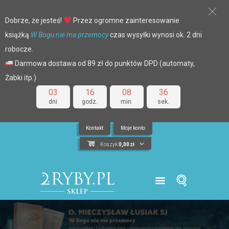
Dobrze, że jesteś!
Przez ogromne zainteresowanie
książką
W Bogu nie ma przemocy
czas wysyłki wynosi ok. 2 dni
robocze.
Darmowa dostawa od 89 zł do punktów DPD (automaty,
Żabki itp.)
03
16
08
35
dni
godz.
min.
sek.
Kontakt
Moje konto
Koszyk
0,00
zł