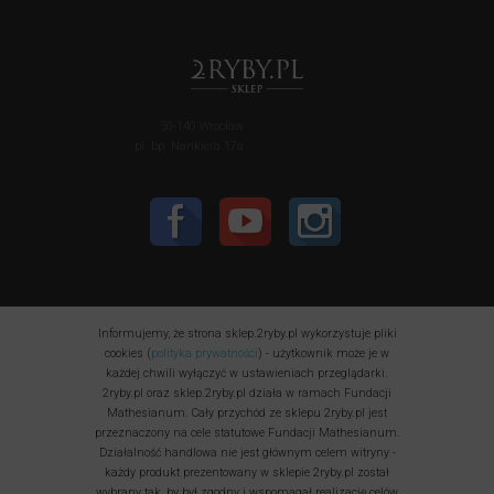
50-140 Wrocław
pl. bp. Nankiera 17a
Informujemy, że strona sklep.2ryby.pl wykorzystuje pliki
cookies (
polityka prywatności
) - użytkownik może je w
każdej chwili wyłączyć w ustawieniach przeglądarki.
2ryby.pl oraz sklep.2ryby.pl działa w ramach Fundacji
Mathesianum. Cały przychód ze sklepu 2ryby.pl jest
przeznaczony na cele statutowe Fundacji Mathesianum.
Działalność handlowa nie jest głównym celem witryny -
każdy produkt prezentowany w sklepie 2ryby.pl został
wybrany tak, by był zgodny i wspomagał realizację celów