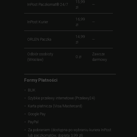
15,99
InPost Paczkomat® 24/7
—
zł
16,99
InPost Kurier
—
zł
14,99
ORLEN Paczka
—
zł
Odbiór osobisty
Zawsze
0 zł
(Wrocław)
darmowy
Formy Płatności
BLIK
Szybkie przelewy internetowe (Przelewy24)
Karta płatnicza (Visa/Mastercard)
Google Pay
PayPal
Za pobraniem (dostępna po wybraniu kuriera InPost
lub paczkomatów, dopłata 3,99 zł)