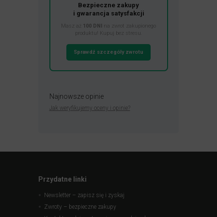
Bezpieczne zakupy
i gwarancja satysfakcji
Masz aż
100 DNI
na zwrot zakupionego
produktu! Kupuj bez stresu.
Sprawdź szczegóły zwrotu
Najnowsze opinie
Jak weryfikujemy oceny i opinie?
Przydatne linki
Newsletter – zapisz się i zyskaj
Zwroty – bezpieczne zakupy