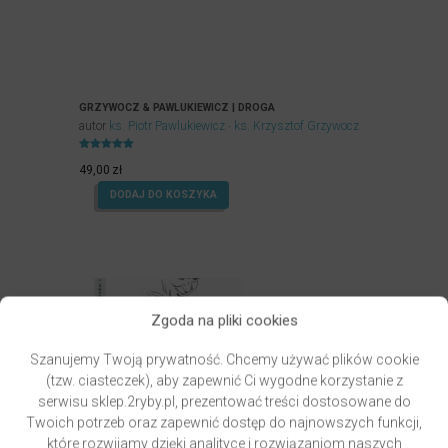
GRZYWOCZ & PAWLUKIEWICZ | DROGA
autor
ks. Piotr Pawlukiewicz
ks. Krzysztof Grzywocz
Oceniony
5.00
49,00
zł
na 5.
DODAJ DO KOSZYKA
Zgoda na pliki cookies
Szanujemy Twoją prywatność. Chcemy używać plików cookie
(tzw. ciasteczek), aby zapewnić Ci wygodne korzystanie z
serwisu sklep.2ryby.pl, prezentować treści dostosowane do
Twoich potrzeb oraz zapewnić dostęp do najnowszych funkcji,
które rozwijamy dzięki analityce i rozwiązaniom naszych