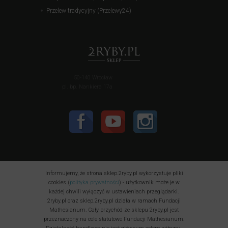
Przelew tradycyjny (Przelewy24)
50-140 Wrocław
pl. bp. Nankiera 17a
Informujemy, że strona sklep.2ryby.pl wykorzystuje pliki
cookies (
polityka prywatności
) - użytkownik może je w
każdej chwili wyłączyć w ustawieniach przeglądarki.
2ryby.pl oraz sklep.2ryby.pl działa w ramach Fundacji
Mathesianum. Cały przychód ze sklepu 2ryby.pl jest
przeznaczony na cele statutowe Fundacji Mathesianum.