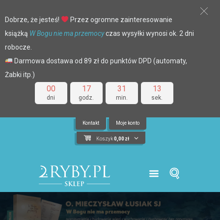
Dobrze, że jesteś!
Przez ogromne zainteresowanie
książką
W Bogu nie ma przemocy
czas wysyłki wynosi ok. 2 dni
robocze.
Darmowa dostawa od 89 zł do punktów DPD (automaty,
Żabki itp.)
00
17
31
12
dni
godz.
min.
sek.
Kontakt
Moje konto
Koszyk
0,00
zł