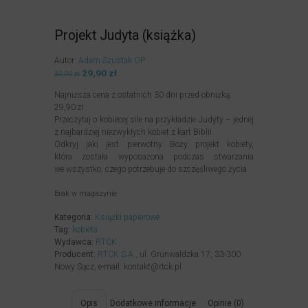
Projekt Judyta (książka)
Autor:
Adam Szustak OP
Pierwotna
29,90
zł
Aktualna
32,00
zł
cena
cena
Najniższa cena z ostatnich 30 dni przed obniżką:
wynosiła:
wynosi:
29,90
zł
32,00zł.
29,90zł.
Przeczytaj o kobiecej sile na przykładzie Judyty – jednej
z najbardziej niezwykłych kobiet z kart Biblii.
Odkryj jaki jest pierwotny Boży projekt kobiety,
która została wyposażona podczas stwarzania
we wszystko, czego potrzebuje do szczęśliwego życia.
Brak w magazynie
Kategoria:
Książki papierowe
Tag:
kobieta
Wydawca:
RTCK
Producent:
RTCK S.A.
, ul. Grunwaldzka 17, 33-300
Nowy Sącz, e-mail: kontakt@rtck.pl
Opis
Dodatkowe informacje
Opinie (0)