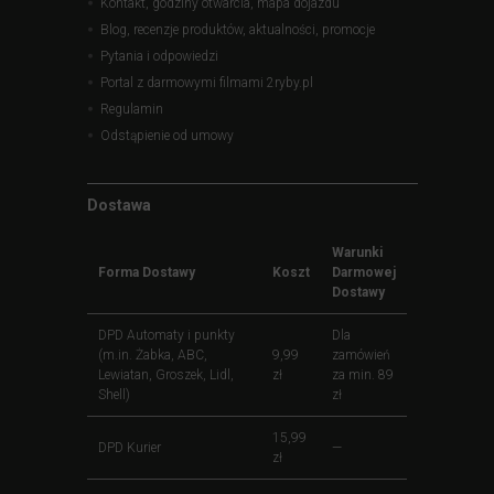
Kontakt, godziny otwarcia, mapa dojazdu
Blog, recenzje produktów, aktualności, promocje
Pytania i odpowiedzi
Portal z darmowymi filmami 2ryby.pl
Regulamin
Odstąpienie od umowy
Dostawa
Warunki
Forma Dostawy
Koszt
Darmowej
Dostawy
DPD Automaty i punkty
Dla
(m.in. Żabka, ABC,
9,99
zamówień
Lewiatan, Groszek, Lidl,
zł
za min. 89
Shell)
zł
15,99
DPD Kurier
—
zł