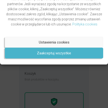
partnerów. Jeśli wyrażasz zgodę na korzystanie ze wszystkich
plików cookie, kliknij „Zaakceptuj wszystkie”. Możesz również
dostosować zakres zgód, klikając „Ustawienia cookie”. Zawsze
masz możliwość wycofania zgody poprzez zmianę ustawień
PAWLUKIEWICZ | BECZ I DZWOŃ DZWONECZKIEM
cookie w przeglądarce lub ich usunięcie.
Polityka cookies
(KSIĄŻKA)
autor
ks. Piotr Pawlukiewicz
Oceniony
4.99
49,00
zł
Ustawienia cookies
na 5.
DODAJ DO KOSZYKA
Zaakceptuj wszystkie
Koszyk
Brak produktów w koszyku.