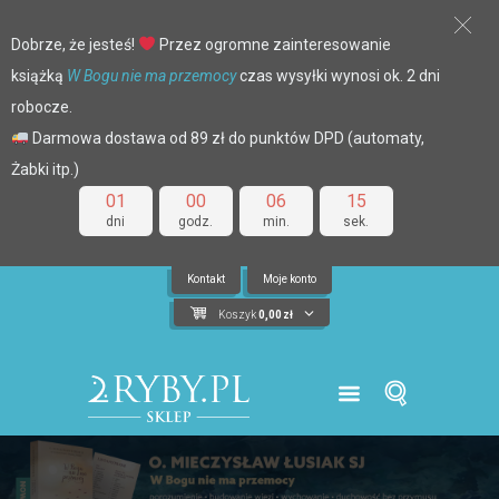
Dobrze, że jesteś!
Przez ogromne zainteresowanie
książką
W Bogu nie ma przemocy
czas wysyłki wynosi ok. 2 dni
robocze.
Darmowa dostawa od 89 zł do punktów DPD (automaty,
Żabki itp.)
01
00
06
15
dni
godz.
min.
sek.
Kontakt
Moje konto
Koszyk
0,00
zł