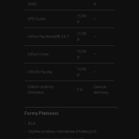
Shell)
zł
15,99
DPD Kurier
—
zł
15,99
InPost Paczkomat® 24/7
—
zł
16,99
InPost Kurier
—
zł
14,99
ORLEN Paczka
—
zł
Odbiór osobisty
Zawsze
0 zł
(Wrocław)
darmowy
Formy Płatności
BLIK
Szybkie przelewy internetowe (Przelewy24)