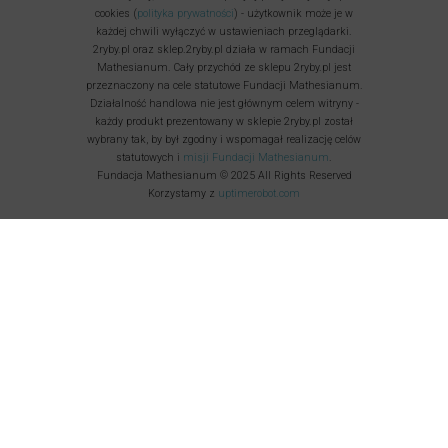
cookies (
polityka prywatności
) - użytkownik może je w
każdej chwili wyłączyć w ustawieniach przeglądarki.
2ryby.pl oraz sklep.2ryby.pl działa w ramach Fundacji
Mathesianum. Cały przychód ze sklepu 2ryby.pl jest
przeznaczony na cele statutowe Fundacji Mathesianum.
Działalność handlowa nie jest głównym celem witryny -
każdy produkt prezentowany w sklepie 2ryby.pl został
wybrany tak, by był zgodny i wspomagał realizację celów
statutowych i
misji Fundacji Mathesianum
.
Fundacja Mathesianum © 2025 All Rights Reserved
Korzystamy z
uptimerobot.com