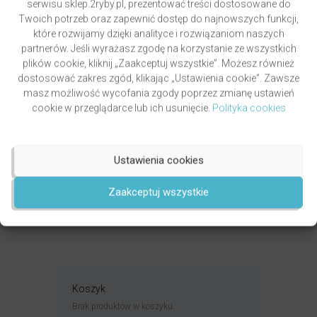
serwisu sklep.2ryby.pl, prezentować treści dostosowane do
Twoich potrzeb oraz zapewnić dostęp do najnowszych funkcji,
które rozwijamy dzięki analityce i rozwiązaniom naszych
partnerów. Jeśli wyrażasz zgodę na korzystanie ze wszystkich
plików cookie, kliknij „Zaakceptuj wszystkie”. Możesz również
dostosować zakres zgód, klikając „Ustawienia cookie”. Zawsze
masz możliwość wycofania zgody poprzez zmianę ustawień
cookie w przeglądarce lub ich usunięcie.
Polityka cookies
PAWLUKIEWICZ | BECZ I DZWOŃ DZWONECZKIEM
(KSIĄŻKA)
autor
ks. Piotr Pawlukiewicz
Ustawienia cookies
Oceniony
4.99
49,00
zł
Zaakceptuj wszystkie
na 5.
DODAJ DO KOSZYKA
Koszyk
Brak produktów w koszyku.