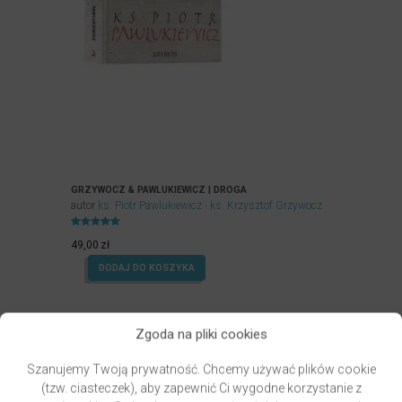
GRZYWOCZ & PAWLUKIEWICZ | DROGA
autor
ks. Piotr Pawlukiewicz
ks. Krzysztof Grzywocz
Oceniony
5.00
49,00
zł
na 5.
DODAJ DO KOSZYKA
Zgoda na pliki cookies
Szanujemy Twoją prywatność. Chcemy używać plików cookie
(tzw. ciasteczek), aby zapewnić Ci wygodne korzystanie z