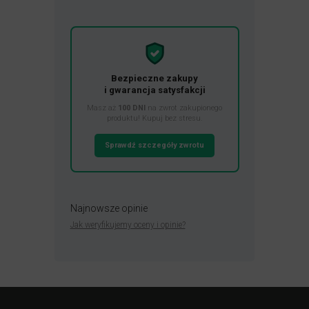
Bezpieczne zakupy
i gwarancja satysfakcji
Masz aż
100 DNI
na zwrot zakupionego
produktu! Kupuj bez stresu.
Sprawdź szczegóły zwrotu
Najnowsze opinie
Jak weryfikujemy oceny i opinie?