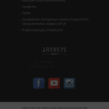
Karta płatnicza (Visa/Mastercard)
Google Pay
PayPal
Za pobraniem (dostępna po wybraniu kuriera InPost
lub paczkomatów, dopłata 3,99 zł)
Przelew tradycyjny (Przelewy24)
50-140 Wrocław
pl. bp. Nankiera 17a
Informujemy, że strona sklep.2ryby.pl wykorzystuje pliki