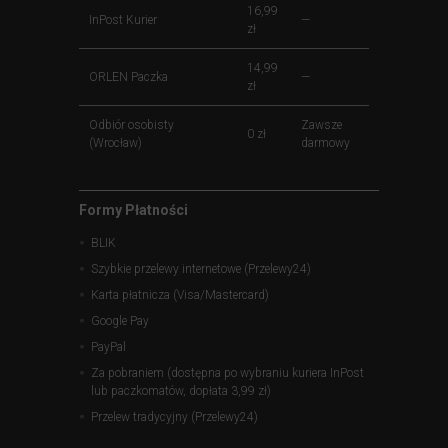
16,99
InPost Kurier
—
zł
14,99
ORLEN Paczka
—
zł
Odbiór osobisty
Zawsze
0 zł
(Wrocław)
darmowy
Formy Płatności
BLIK
Szybkie przelewy internetowe (Przelewy24)
Karta płatnicza (Visa/Mastercard)
Google Pay
PayPal
Za pobraniem (dostępna po wybraniu kuriera InPost
lub paczkomatów, dopłata 3,99 zł)
Przelew tradycyjny (Przelewy24)