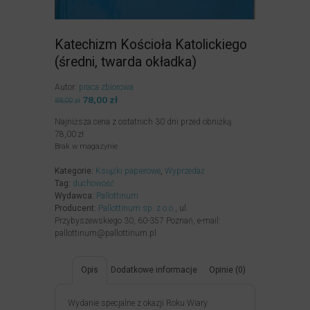
Katechizm Kościoła Katolickiego
(średni, twarda okładka)
Autor:
praca zbiorowa
Pierwotna
78,00
zł
Aktualna
88,00
zł
cena
cena
Najniższa cena z ostatnich 30 dni przed obniżką:
wynosiła:
wynosi:
78,00
zł
88,00zł.
78,00zł.
Brak w magazynie
Kategorie:
Książki papierowe
,
Wyprzedaż
Tag:
duchowość
Wydawca:
Pallottinum
Producent:
Pallottinum sp. z o.o.
, ul.
Przybyszewskiego 30, 60-357 Poznań, e-mail:
pallottinum@pallottinum.pl
Opis
Dodatkowe informacje
Opinie (0)
Wydanie specjalne z okazji Roku Wiary.