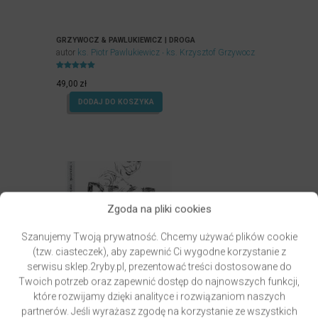
GRZYWOCZ & PAWLUKIEWICZ | DROGA
autor
ks. Piotr Pawlukiewicz
ks. Krzysztof Grzywocz
Oceniony
5.00
49,00
zł
na 5.
DODAJ DO KOSZYKA
Zgoda na pliki cookies
Szanujemy Twoją prywatność. Chcemy używać plików cookie
(tzw. ciasteczek), aby zapewnić Ci wygodne korzystanie z
serwisu sklep.2ryby.pl, prezentować treści dostosowane do
Twoich potrzeb oraz zapewnić dostęp do najnowszych funkcji,
które rozwijamy dzięki analityce i rozwiązaniom naszych
partnerów. Jeśli wyrażasz zgodę na korzystanie ze wszystkich