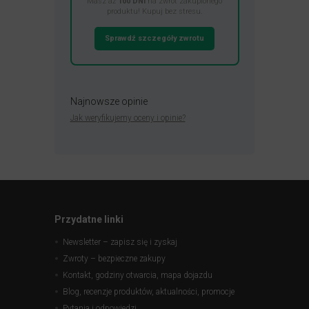
Masz aż
100 DNI
na zwrot zakupionego
produktu! Kupuj bez stresu.
Sprawdź szczegóły zwrotu
Najnowsze opinie
Jak weryfikujemy oceny i opinie?
Przydatne linki
Newsletter – zapisz się i zyskaj
Zwroty – bezpieczne zakupy
Kontakt, godziny otwarcia, mapa dojazdu
Blog, recenzje produktów, aktualności, promocje
Pytania i odpowiedzi