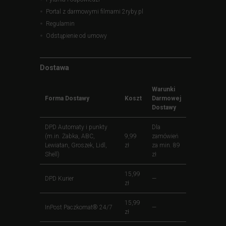
Portal z darmowymi filmami 2ryby.pl
Regulamin
Odstąpienie od umowy
Dostawa
Warunki
Forma Dostawy
Koszt
Darmowej
Dostawy
DPD Automaty i punkty
Dla
(m.in. Żabka, ABC,
9,99
zamówień
Lewiatan, Groszek, Lidl,
zł
za min. 89
Shell)
zł
15,99
DPD Kurier
—
zł
15,99
InPost Paczkomat® 24/7
—
zł