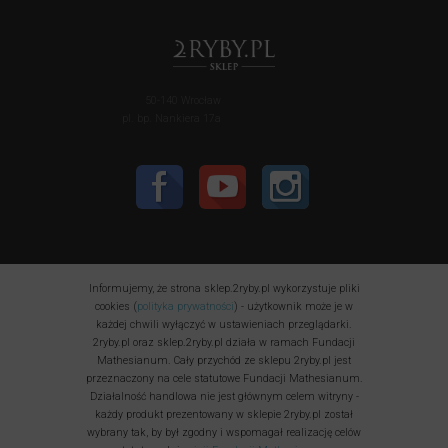
50-140 Wrocław
pl. bp. Nankiera 17a
Informujemy, że strona sklep.2ryby.pl wykorzystuje pliki
cookies (
polityka prywatności
) - użytkownik może je w
każdej chwili wyłączyć w ustawieniach przeglądarki.
2ryby.pl oraz sklep.2ryby.pl działa w ramach Fundacji
Mathesianum. Cały przychód ze sklepu 2ryby.pl jest
przeznaczony na cele statutowe Fundacji Mathesianum.
Działalność handlowa nie jest głównym celem witryny -
każdy produkt prezentowany w sklepie 2ryby.pl został
wybrany tak, by był zgodny i wspomagał realizację celów