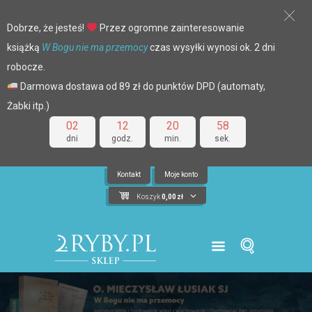
Dobrze, że jesteś!
Przez ogromne zainteresowanie
książką
W Bogu nie ma przemocy
czas wysyłki wynosi ok. 2 dni
robocze.
Darmowa dostawa od 89 zł do punktów DPD (automaty,
Żabki itp.)
02
12
20
57
dni
godz.
min.
sek.
Kontakt
Moje konto
Koszyk
0,00
zł