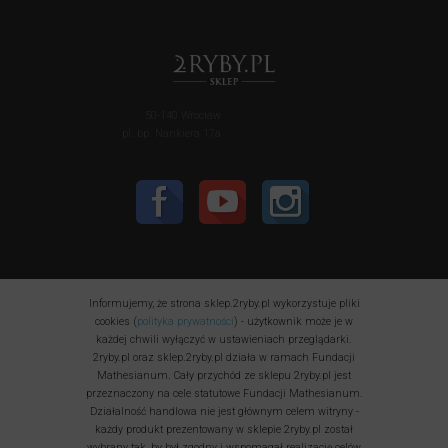
50-140 Wrocław
pl. bp. Nankiera 17a
Informujemy, że strona sklep.2ryby.pl wykorzystuje pliki
cookies (
polityka prywatności
) - użytkownik może je w
każdej chwili wyłączyć w ustawieniach przeglądarki.
2ryby.pl oraz sklep.2ryby.pl działa w ramach Fundacji
Mathesianum. Cały przychód ze sklepu 2ryby.pl jest
przeznaczony na cele statutowe Fundacji Mathesianum.
Działalność handlowa nie jest głównym celem witryny -
każdy produkt prezentowany w sklepie 2ryby.pl został
wybrany tak, by był zgodny i wspomagał realizację celów