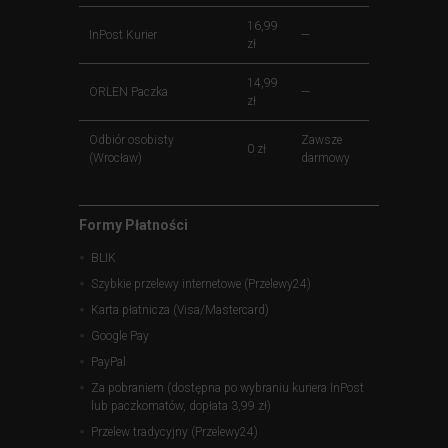
16,99
InPost Kurier
—
zł
14,99
ORLEN Paczka
—
zł
Odbiór osobisty
Zawsze
0 zł
(Wrocław)
darmowy
Formy Płatności
BLIK
Szybkie przelewy internetowe (Przelewy24)
Karta płatnicza (Visa/Mastercard)
Google Pay
PayPal
Za pobraniem (dostępna po wybraniu kuriera InPost
lub paczkomatów, dopłata 3,99 zł)
Przelew tradycyjny (Przelewy24)