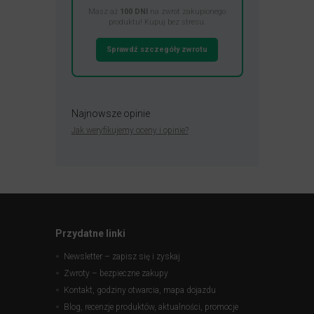
Masz aż
100 DNI
na zwrot zakupionego
produktu! Kupuj bez stresu.
Sprawdź szczegóły zwrotu
Najnowsze opinie
Jak weryfikujemy oceny i opinie?
Przydatne linki
Newsletter – zapisz się i zyskaj
Zwroty – bezpieczne zakupy
Kontakt, godziny otwarcia, mapa dojazdu
Blog, recenzje produktów, aktualności, promocje