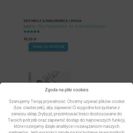
GRZYWOCZ & PAWLUKIEWICZ | DROGA
autor
ks. Piotr Pawlukiewicz
ks. Krzysztof Grzywocz
Oceniony
5.00
49,00
zł
na 5.
DODAJ DO KOSZYKA
Zgoda na pliki cookies
Szanujemy Twoją prywatność. Chcemy używać plików cookie
(tzw. ciasteczek), aby zapewnić Ci wygodne korzystanie z
serwisu sklep.2ryby.pl, prezentować treści dostosowane do
Twoich potrzeb oraz zapewnić dostęp do najnowszych funkcji,
które rozwijamy dzięki analityce i rozwiązaniom naszych
partnerów. Jeśli wyrażasz zgodę na korzystanie ze wszystkich