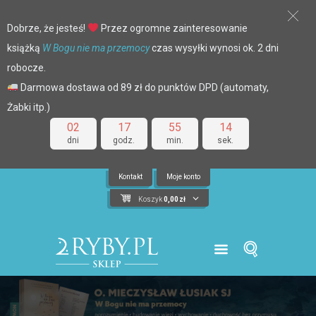
Dobrze, że jesteś!
Przez ogromne zainteresowanie
książką
W Bogu nie ma przemocy
czas wysyłki wynosi ok. 2 dni
robocze.
Darmowa dostawa od 89 zł do punktów DPD (automaty,
Żabki itp.)
02
17
55
14
dni
godz.
min.
sek.
Kontakt
Moje konto
Koszyk
0,00
zł