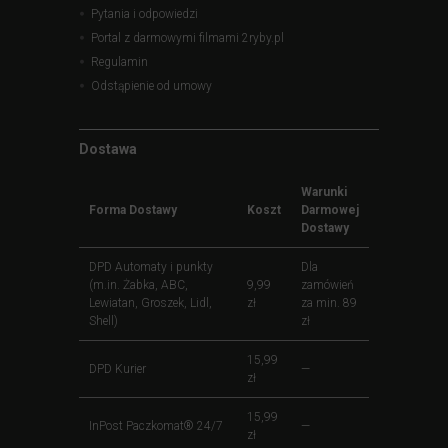
Pytania i odpowiedzi
Portal z darmowymi filmami 2ryby.pl
Regulamin
Odstąpienie od umowy
Dostawa
Warunki
Forma Dostawy
Koszt
Darmowej
Dostawy
DPD Automaty i punkty
Dla
(m.in. Żabka, ABC,
9,99
zamówień
Lewiatan, Groszek, Lidl,
zł
za min. 89
Shell)
zł
15,99
DPD Kurier
—
zł
15,99
InPost Paczkomat® 24/7
—
zł