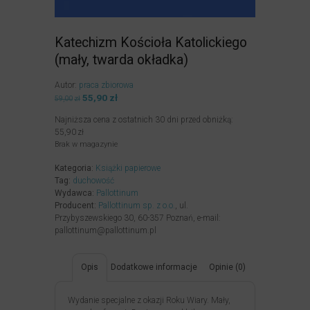
Katechizm Kościoła Katolickiego
(mały, twarda okładka)
Autor:
praca zbiorowa
Pierwotna
55,90
zł
Aktualna
59,00
zł
cena
cena
Najniższa cena z ostatnich 30 dni przed obniżką:
wynosiła:
wynosi:
55,90
zł
59,00zł.
55,90zł.
Brak w magazynie
Kategoria:
Książki papierowe
Tag:
duchowość
Wydawca:
Pallottinum
Producent:
Pallottinum sp. z o.o.
, ul.
Przybyszewskiego 30, 60-357 Poznań, e-mail:
pallottinum@pallottinum.pl
Opis
Dodatkowe informacje
Opinie (0)
Wydanie specjalne z okazji Roku Wiary. Mały,