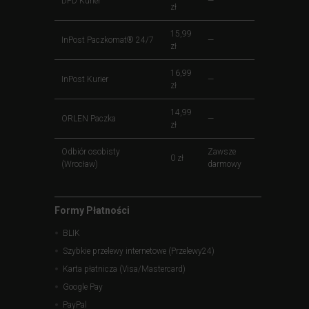
DPD Kurier
—
zł
15,99
InPost Paczkomat® 24/7
—
zł
16,99
InPost Kurier
—
zł
14,99
ORLEN Paczka
—
zł
Odbiór osobisty
Zawsze
0 zł
(Wrocław)
darmowy
Formy Płatności
BLIK
Szybkie przelewy internetowe (Przelewy24)
Karta płatnicza (Visa/Mastercard)
Google Pay
PayPal