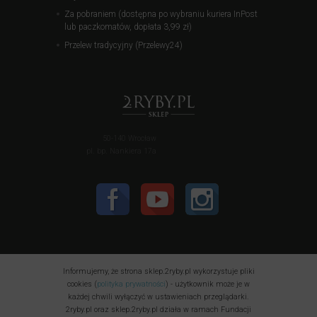
Za pobraniem (dostępna po wybraniu kuriera InPost
lub paczkomatów, dopłata 3,99 zł)
Przelew tradycyjny (Przelewy24)
50-140 Wrocław
pl. bp. Nankiera 17a
Informujemy, że strona sklep.2ryby.pl wykorzystuje pliki
cookies (
polityka prywatności
) - użytkownik może je w
każdej chwili wyłączyć w ustawieniach przeglądarki.
2ryby.pl oraz sklep.2ryby.pl działa w ramach Fundacji