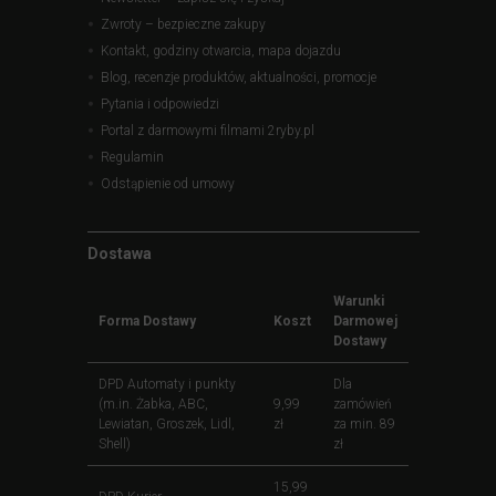
Zwroty – bezpieczne zakupy
Kontakt, godziny otwarcia, mapa dojazdu
Blog, recenzje produktów, aktualności, promocje
Pytania i odpowiedzi
Portal z darmowymi filmami 2ryby.pl
Regulamin
Odstąpienie od umowy
Dostawa
Warunki
Forma Dostawy
Koszt
Darmowej
Dostawy
DPD Automaty i punkty
Dla
(m.in. Żabka, ABC,
9,99
zamówień
Lewiatan, Groszek, Lidl,
zł
za min. 89
Shell)
zł
15,99