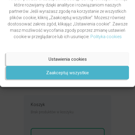
które rozwijamy dzięki analityce i rozwiązaniom naszych
partnerów. Jeśli wyrażasz zgodę na korzystanie ze wszystkich
plików cookie, kliknij „Zaakceptuj wszystkie”. Możesz również
dostosować zakres zgód, klikając „Ustawienia cookie”. Zawsze
masz możliwość wycofania zgody poprzez zmianę ustawień
cookie w przeglądarce lub ich usunięcie.
Polityka cookies
PAWLUKIEWICZ | BECZ I DZWOŃ DZWONECZKIEM
(KSIĄŻKA)
autor
ks. Piotr Pawlukiewicz
Ustawienia cookies
Oceniony
4.99
49,00
zł
na 5.
DODAJ DO KOSZYKA
Zaakceptuj wszystkie
Koszyk
Brak produktów w koszyku.