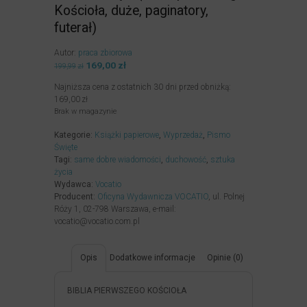
Kościoła, duże, paginatory,
futerał)
Autor:
praca zbiorowa
Pierwotna
169,00
zł
Aktualna
199,99
zł
cena
cena
Najniższa cena z ostatnich 30 dni przed obniżką:
wynosiła:
wynosi:
169,00
zł
199,99zł.
169,00zł.
Brak w magazynie
Kategorie:
Książki papierowe
,
Wyprzedaż
,
Pismo
Święte
Tagi:
same dobre wiadomości
,
duchowość
,
sztuka
życia
Wydawca:
Vocatio
Producent:
Oficyna Wydawnicza VOCATIO
, ul. Polnej
Róży 1, 02-798 Warszawa, e-mail:
vocatio@vocatio.com.pl
Opis
Dodatkowe informacje
Opinie (0)
BIBLIA PIERWSZEGO KOŚCIOŁA