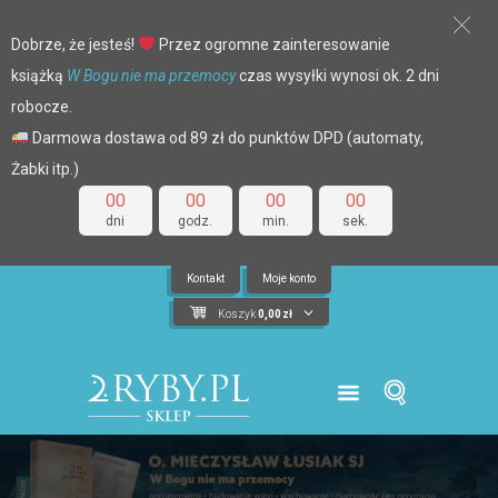
Dobrze, że jesteś!
Przez ogromne zainteresowanie
książką
W Bogu nie ma przemocy
czas wysyłki wynosi ok. 2 dni
robocze.
Darmowa dostawa od 89 zł do punktów DPD (automaty,
Żabki itp.)
00
00
00
00
dni
godz.
min.
sek.
Kontakt
Moje konto
Koszyk
0,00
zł