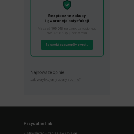
Bezpieczne zakupy
i gwarancja satysfakcji
Masz aż
100 DNI
na zwrot zakupionego
produktu! Kupuj bez stresu.
Sprawdź szczegóły zwrotu
Najnowsze opinie
Jak weryfikujemy oceny i opinie?
Przydatne linki
Newsletter – zapisz się i zyskaj