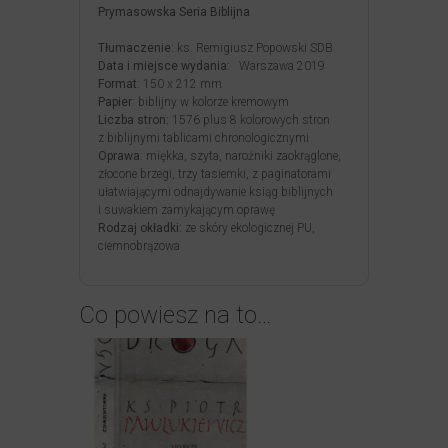
Prymasowska Seria Biblijna
Tłumaczenie:
ks. Remigiusz Popowski SDB
Data i miejsce wydania:
Warszawa 2019
Format
: 150 x 212 mm
Papier
: biblijny w kolorze kremowym
Liczba stron:
1576 plus 8 kolorowych stron
z biblijnymi tablicami chronologicznymi
Oprawa
: miękka, szyta, narożniki zaokrąglone,
złocone brzegi, trzy tasiemki, z paginatorami
ułatwiającymi odnajdywanie ksiąg biblijnych
i suwakiem zamykającym oprawę
Rodzaj okładki:
ze skóry ekologicznej PU,
ciemnobrązowa
Co powiesz na to…