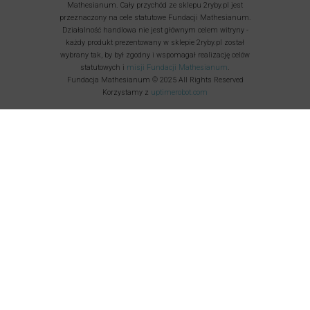
Mathesianum. Cały przychód ze sklepu 2ryby.pl jest
przeznaczony na cele statutowe Fundacji Mathesianum.
Działalność handlowa nie jest głównym celem witryny -
każdy produkt prezentowany w sklepie 2ryby.pl został
wybrany tak, by był zgodny i wspomagał realizację celów
statutowych i
misji Fundacji Mathesianum
.
Fundacja Mathesianum © 2025 All Rights Reserved
Korzystamy z
uptimerobot.com