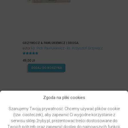
GRZYWOCZ & PAWLUKIEWICZ | DROGA
autor
ks. Piotr Pawlukiewicz
ks. Krzysztof Grzywocz
Oceniony
5.00
49,00
zł
na 5.
DODAJ DO KOSZYKA
Zgoda na pliki cookies
Szanujemy Twoją prywatność. Chcemy używać plików cookie
(tzw. ciasteczek), aby zapewnić Ci wygodne korzystanie z
serwisu sklep.2ryby.pl, prezentować treści dostosowane do
Twoich potrzeb oraz zapewnić dostęp do najnowszych funkcji,