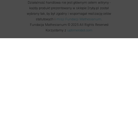
Działalność handlowa nie jest głównym celem witryny -
każdy produkt prezentowany w sklepie 2ryby.pl został
wybrany tak, by był zgodny i wspomagał realizację celów
statutowych i
misji Fundacji Mathesianum
.
Fundacja Mathesianum © 2025 All Rights Reserved
Korzystamy z
uptimerobot.com