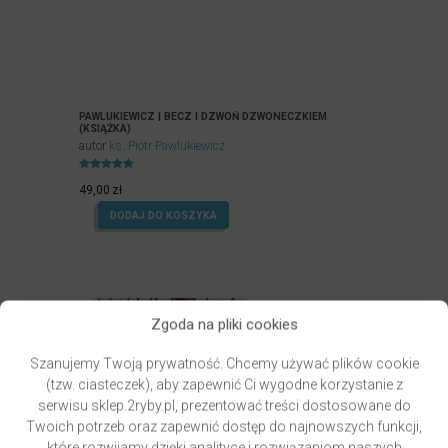
PAWLUKIEWICZ | BECZ I DZWOŃ DZWONECZKIEM
(KSIĄŻKA)
autor
ks. Piotr Pawlukiewicz
Oceniony
4.99
49,00
zł
na 5.
DODAJ DO KOSZYKA
Zgoda na pliki cookies
Szanujemy Twoją prywatność. Chcemy używać plików cookie
(tzw. ciasteczek), aby zapewnić Ci wygodne korzystanie z
serwisu sklep.2ryby.pl, prezentować treści dostosowane do
Twoich potrzeb oraz zapewnić dostęp do najnowszych funkcji,
które rozwijamy dzięki analityce i rozwiązaniom naszych