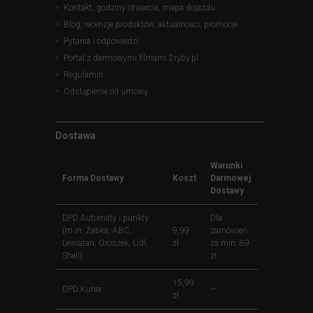
Kontakt, godziny otwarcia, mapa dojazdu
Blog, recenzje produktów, aktualności, promocje
Pytania i odpowiedzi
Portal z darmowymi filmami 2ryby.pl
Regulamin
Odstąpienie od umowy
Dostawa
Warunki
Forma Dostawy
Koszt
Darmowej
Dostawy
DPD Automaty i punkty
Dla
(m.in. Żabka, ABC,
9,99
zamówień
Lewiatan, Groszek, Lidl,
zł
za min. 89
Shell)
zł
15,99
DPD Kurier
—
zł