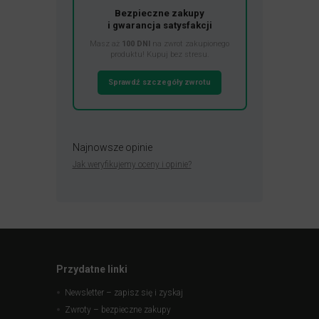
Bezpieczne zakupy
i gwarancja satysfakcji
Masz aż
100 DNI
na zwrot zakupionego
produktu! Kupuj bez stresu.
Sprawdź szczegóły zwrotu
Najnowsze opinie
Jak weryfikujemy oceny i opinie?
Przydatne linki
Newsletter – zapisz się i zyskaj
Zwroty – bezpieczne zakupy