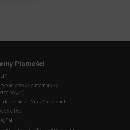
rmy Płatności
BLIK
zybkie przelewy internetowe
Przelewy24)
arta płatnicza (Visa/Mastercard)
Google Pay
PayPal
a pobraniem (dostępna po wybraniu