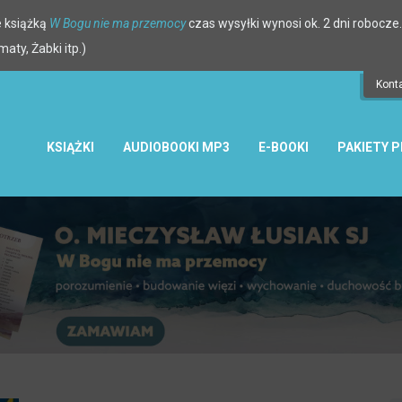
 książką
W Bogu nie ma przemocy
czas wysyłki wynosi ok. 2 dni robocze.
ty, Żabki itp.)
Kont
KSIĄŻKI
AUDIOBOOKI MP3
E-BOOKI
PAKIETY 