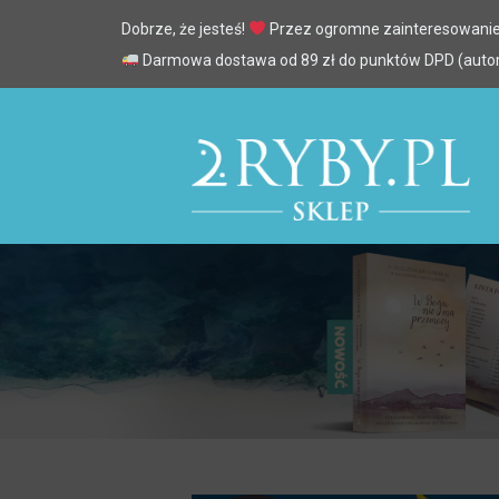
Dobrze, że jesteś!
Przez ogromne zainteresowanie
Darmowa dostawa od 89 zł do punktów DPD (automa