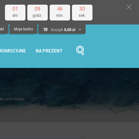
01
09
46
29
dni
godz.
min.
sek.
akt
Moje konto
Koszyk
0,00
zł
PROMOCYJNE
NA PREZENT