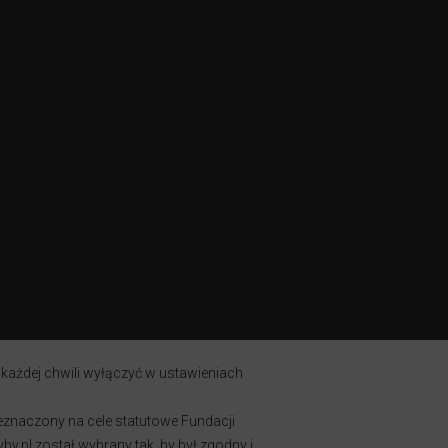
 każdej chwili wyłączyć w ustawieniach
zeznaczony na cele statutowe Fundacji
y.pl został wybrany tak, by był zgodny i