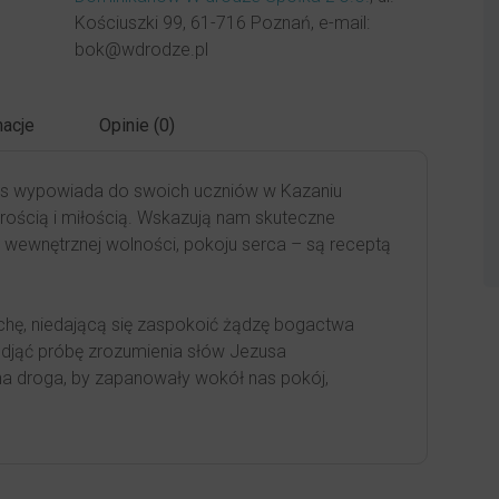
Kościuszki 99, 61-716 Poznań, e-mail:
bok@wdrodze.pl
acje
Opinie (0)
us wypowiada do swoich uczniów w Kazaniu
rością i miłością. Wskazują nam skuteczne
, wewnętrznej wolności, pokoju serca – są receptą
hę, niedającą się zaspokoić żądzę bogactwa
podjąć próbę zrozumienia słów Jezusa
yna droga, by zapanowały wokół nas pokój,