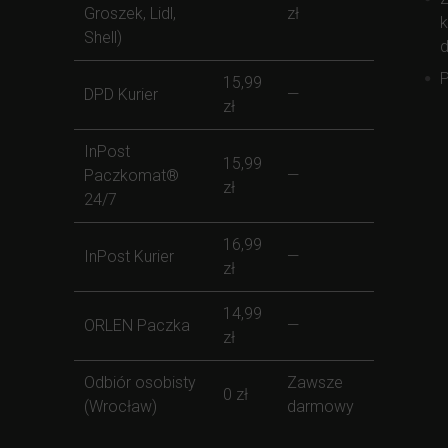
Groszek, Lidl,
zł
k
Shell)
d
P
15,99
DPD Kurier
—
zł
InPost
15,99
Paczkomat®
—
zł
24/7
16,99
InPost Kurier
—
zł
14,99
ORLEN Paczka
—
zł
Odbiór osobisty
Zawsze
0 zł
(Wrocław)
darmowy