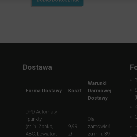
DODAJ DO KOSZYKA
Dostawa
Fo
Warunki
S
Forma Dostawy
Koszt
Darmowej
(
Dostawy
K
DPD Automaty
i,
i punkty
Dla
(m.in. Żabka,
9,99
zamówień
ABC, Lewiatan,
zł
za min. 89
Z