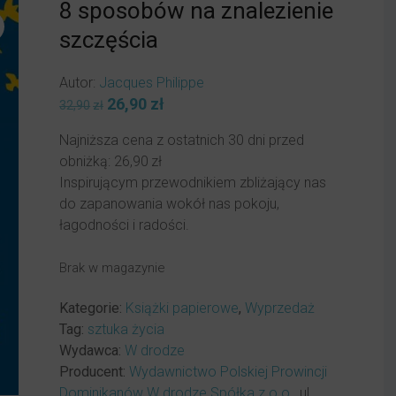
8 sposobów na znalezienie
szczęścia
Autor:
Jacques Philippe
Pierwotna
26,90
zł
Aktualna
32,90
zł
cena
cena
Najniższa cena z ostatnich 30 dni przed
wynosiła:
wynosi:
obniżką:
26,90
zł
32,90zł.
26,90zł.
Inspirującym przewodnikiem zbliżający nas
do zapanowania wokół nas pokoju,
łagodności i radości.
Brak w magazynie
Kategorie:
Książki papierowe
,
Wyprzedaż
Tag:
sztuka życia
Wydawca:
W drodze
Producent:
Wydawnictwo Polskiej Prowincji
Dominikanów W drodze Spółka z o.o.
, ul.