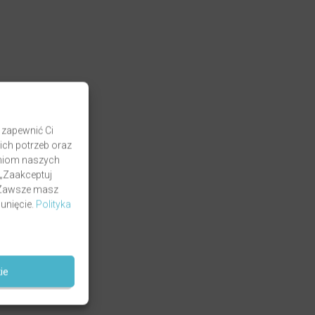
 zapewnić Ci
ich potrzeb oraz
zaniom naszych
 „Zaakceptuj
. Zawsze masz
unięcie.
Polityka
ie