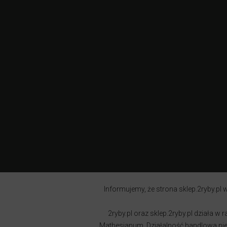
Informujemy, że strona sklep.2ryby.pl w
2ryby.pl oraz sklep.2ryby.pl działa 
Mathesianum. Działalność handlowa nie j