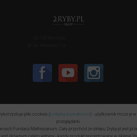
50-140 Wrocław
pl. bp. Nankiera 17a
ykorzystuje pliki cookies (
polityka prywatności
) - użytkownik może je w
przeglądarki.
w ramach Fundacji Mathesianum. Cały przychód ze sklepu 2ryby.pl jest pr
est głównym celem witryny - każdy produkt prezentowany w sklepie 2ryb