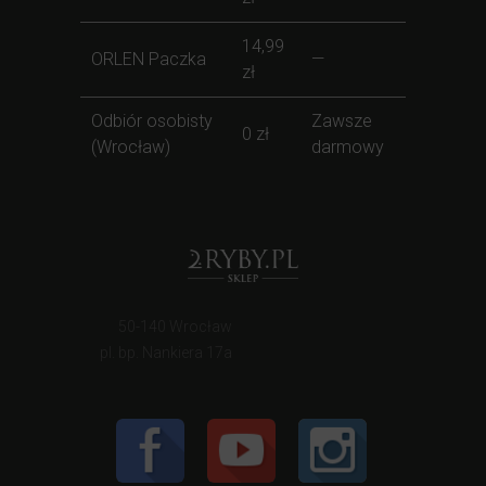
14,99
ORLEN Paczka
—
zł
Odbiór osobisty
Zawsze
0 zł
(Wrocław)
darmowy
50-140 Wrocław
pl. bp. Nankiera 17a