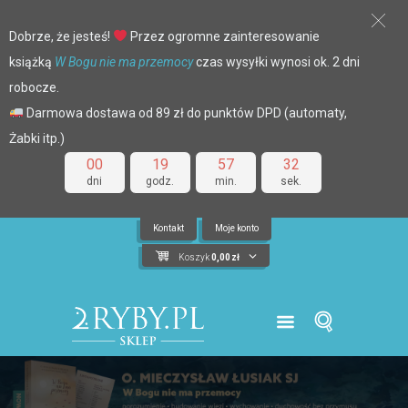
Dobrze, że jesteś!
Przez ogromne zainteresowanie
książką
W Bogu nie ma przemocy
czas wysyłki wynosi ok. 2 dni
robocze.
Darmowa dostawa od 89 zł do punktów DPD (automaty,
Żabki itp.)
00
19
57
31
dni
godz.
min.
sek.
Kontakt
Moje konto
Koszyk
0,00
zł