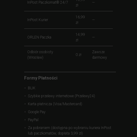
InPost Paczkomat® 24/7
—
zł
16,99
InPost Kurier
—
zł
14,99
ORLEN Paczka
—
zł
Odbiór osobisty
Zawsze
0 zł
(Wrocław)
darmowy
Formy Płatności
BLIK
Szybkie przelewy internetowe (Przelewy24)
Karta płatnicza (Visa/Mastercard)
Google Pay
PayPal
Za pobraniem (dostępna po wybraniu kuriera InPost
lub paczkomatów, dopłata 3,99 zł)