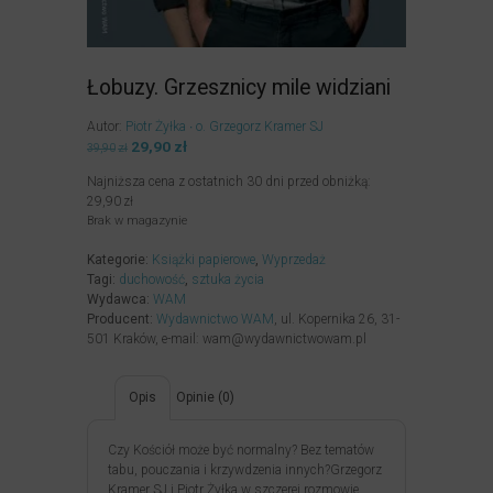
Łobuzy. Grzesznicy mile widziani
Autor:
Piotr Żyłka
o. Grzegorz Kramer SJ
Pierwotna
29,90
zł
Aktualna
39,90
zł
cena
cena
Najniższa cena z ostatnich 30 dni przed obniżką:
wynosiła:
wynosi:
29,90
zł
39,90zł.
29,90zł.
Brak w magazynie
Kategorie:
Książki papierowe
,
Wyprzedaż
Tagi:
duchowość
,
sztuka życia
Wydawca:
WAM
Producent:
Wydawnictwo WAM
, ul. Kopernika 26, 31-
501 Kraków, e-mail: wam@wydawnictwowam.pl
Opis
Opinie (0)
Czy Kościół może być normalny? Bez tematów
tabu, pouczania i krzywdzenia innych?Grzegorz
Kramer SJ i Piotr Żyłka w szczerej rozmowie