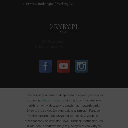
Przelew tradycyjny (Przelewy24)
50-140 Wrocław
pl. bp. Nankiera 17a
Informujemy, że strona sklep.2ryby.pl wykorzystuje pliki
cookies (
polityka prywatności
) - użytkownik może je w
każdej chwili wyłączyć w ustawieniach przeglądarki.
2ryby.pl oraz sklep.2ryby.pl działa w ramach Fundacji
Mathesianum. Cały przychód ze sklepu 2ryby.pl jest
przeznaczony na cele statutowe Fundacji Mathesianum.
Działalność handlowa nie jest głównym celem witryny -