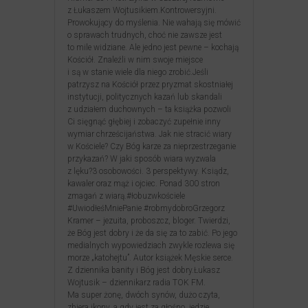
z Łukaszem Wojtusikiem.Kontrowersyjni.
Prowokujący do myślenia. Nie wahają się mówić
o sprawach trudnych, choć nie zawsze jest
to mile widziane. Ale jedno jest pewne – kochają
Kościół. Znaleźli w nim swoje miejsce
i są w stanie wiele dla niego zrobić.Jeśli
patrzysz na Kościół przez pryzmat skostniałej
instytucji, politycznych kazań lub skandali
z udziałem duchownych – ta książka pozwoli
Ci sięgnąć głębiej i zobaczyć zupełnie inny
wymiar chrześcijaństwa. Jak nie stracić wiary
w Kościele? Czy Bóg karze za nieprzestrzeganie
przykazań? W jaki sposób wiara wyzwala
z lęku?3 osobowości. 3 perspektywy. Ksiądz,
kawaler oraz mąż i ojciec. Ponad 300 stron
zmagań z wiarą.#łobuzwkościele
#UwiodłeśMniePanie #robmydobroGrzegorz
Kramer – jezuita, proboszcz, bloger. Twierdzi,
że Bóg jest dobry i że da się za to zabić. Po jego
medialnych wypowiedziach zwykle rozlewa się
morze „katohejtu”. Autor książek Męskie serce.
Z dziennika banity i Bóg jest dobry.Łukasz
Wojtusik – dziennikarz radia TOK FM.
Ma super żonę, dwóch synów, dużo czyta,
zbiera ikony, a gdy jest za głośno, jedzie