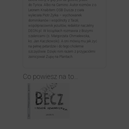
do Tyńca. Albo na Camino. Autor rozmów z o.
Leonem Knabitem OSB Dusza z ciała
wyleciała.Piotr Żyłka – wychowanek
dominikanów i wspólnoty z Taizé,
współpracownik jezuitów, redaktor naczelny
DEON.pl. W książkach rozmawia z Bożymi
szaleńcami (s. Małgorzata Chmielewska,
ks. Jan Kaczkowski). A oni mówią mu jak żyć
na pełnej petardzie i do tego cholernie
szczęśliwie. Dzięki nim razem z przyjaciółmi
zainicjował Zupę na Plantach.
Co powiesz na to…