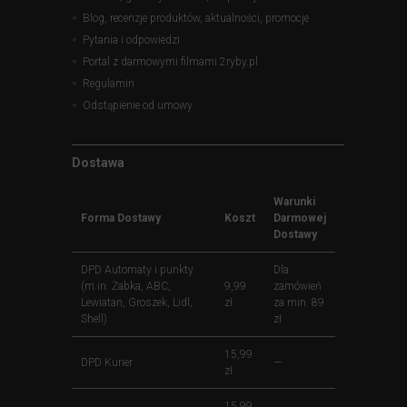
Blog, recenzje produktów, aktualności, promocje
Pytania i odpowiedzi
Portal z darmowymi filmami 2ryby.pl
Regulamin
Odstąpienie od umowy
Dostawa
Warunki
Forma Dostawy
Koszt
Darmowej
Dostawy
DPD Automaty i punkty
Dla
(m.in. Żabka, ABC,
9,99
zamówień
Lewiatan, Groszek, Lidl,
zł
za min. 89
Shell)
zł
15,99
DPD Kurier
—
zł
15,99