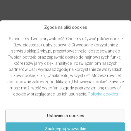
Zgoda na pliki cookies
PAWLUKIEWICZ | BECZ I DZWOŃ DZWONECZKIEM
(KSIĄŻKA)
Szanujemy Twoją prywatność. Chcemy używać plików cookie
autor
ks. Piotr Pawlukiewicz
(tzw. ciasteczek), aby zapewnić Ci wygodne korzystanie z
Oceniony
serwisu sklep.2ryby.pl, prezentować treści dostosowane do
4.99
49,00
zł
na 5.
Twoich potrzeb oraz zapewnić dostęp do najnowszych funkcji,
DODAJ DO KOSZYKA
które rozwijamy dzięki analityce i rozwiązaniom naszych
partnerów. Jeśli wyrażasz zgodę na korzystanie ze wszystkich
plików cookie, kliknij „Zaakceptuj wszystkie”. Możesz również
dostosować zakres zgód, klikając „Ustawienia cookie”. Zawsze
masz możliwość wycofania zgody poprzez zmianę ustawień
cookie w przeglądarce lub ich usunięcie.
Polityka cookies
Ustawienia cookies
Zaakceptuj wszystkie