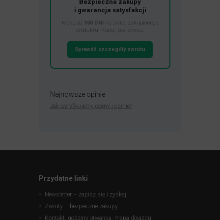
Bezpieczne zakupy
i gwarancja satysfakcji
Masz aż
100 DNI
na zwrot zakupionego
produktu! Kupuj bez stresu.
Sprawdź szczegóły zwrotu
Najnowsze opinie
Jak weryfikujemy oceny i opinie?
Przydatne linki
Newsletter – zapisz się i zyskaj
Zwroty – bezpieczne zakupy
Kontakt, godziny otwarcia, mapa dojazdu