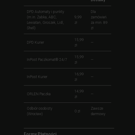
Dostawy
DPD Automaty i punkty
Dla
(m.in. Żabka, ABC,
9,99
zamówień
Lewiatan, Groszek, Lidl,
zł
za min. 89
Shell)
zł
15,99
DPD Kurier
—
zł
15,99
InPost Paczkomat® 24/7
—
zł
16,99
InPost Kurier
—
zł
14,99
ORLEN Paczka
—
zł
Odbiór osobisty
Zawsze
0 zł
(Wrocław)
darmowy
Formy Płatności