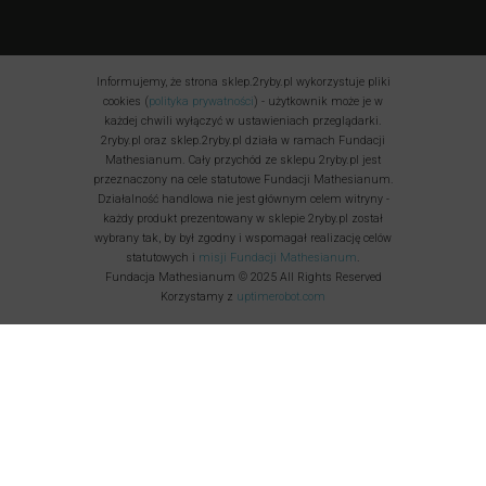
Informujemy, że strona sklep.2ryby.pl wykorzystuje pliki
cookies (
polityka prywatności
) - użytkownik może je w
każdej chwili wyłączyć w ustawieniach przeglądarki.
2ryby.pl oraz sklep.2ryby.pl działa w ramach Fundacji
Mathesianum. Cały przychód ze sklepu 2ryby.pl jest
przeznaczony na cele statutowe Fundacji Mathesianum.
Działalność handlowa nie jest głównym celem witryny -
każdy produkt prezentowany w sklepie 2ryby.pl został
wybrany tak, by był zgodny i wspomagał realizację celów
statutowych i
misji Fundacji Mathesianum
.
Fundacja Mathesianum © 2025 All Rights Reserved
Korzystamy z
uptimerobot.com