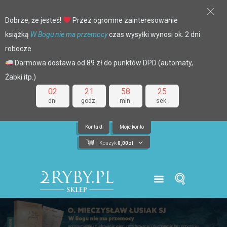
Dobrze, że jesteś!
Przez ogromne zainteresowanie
książką
W Bogu nie ma przemocy
czas wysyłki wynosi ok. 2 dni
robocze.
Darmowa dostawa od 89 zł do punktów DPD (automaty,
Żabki itp.)
02
21
58
25
dni
godz.
min.
sek.
Kontakt
Moje konto
Koszyk
0,00
zł