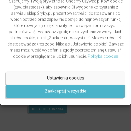
Szanujemy Twoją prywatność. Chcemy używać plików cookie
(tzw. ciasteczek), aby zapewnić Ci wygodne korzystanie z
serwisu sklep.2ryby.pl, prezentować treści dostosowane do
Twoich potrzeb oraz zapewnić dostęp do najnowszych funkcji,
które rozwijamy dzięki analityce i rozwiązaniom naszych
partnerów. Jeśli wyrażasz zgodę na korzystanie ze wszystkich
plików cookie, kliknij „Zaakceptuj wszystkie”. Możesz również
dostosować zakres zgód, klikając „Ustawienia cookie”. Zawsze
masz możliwość wycofania zgody poprzez zmianę ustawień
cookie w przeglądarce lub ich usunięcie.
Polityka cookies
Ustawienia cookies
PAWLUKIEWICZ | BECZ I DZWOŃ DZWONECZKIEM
(KSIĄŻKA)
autor
ks. Piotr Pawlukiewicz
Zaakceptuj wszystkie
Oceniony
4.99
49,00
zł
na 5.
DODAJ DO KOSZYKA