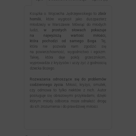
Książka o. Wojciecha Jędrzejewskiego to
zbiór
homilii
, które wygłosił jako duszpasterz
młodzieży w Warszawie. Mówiąc do młodych
ludzi,
w prostych słowach pokazuje
na najwyższą wartość miłości,
która pochodzi od samego Boga.
Tej,
która nie pozwala nam zgodzić się
na powierzchowność, wygodnictwo i egoizm.
Takiej, która daje pokój grzesznikom,
wyprowadza z kryzysów i uczy żyć z godnością
dziecka Bożego.
Rozważania odnoszące się do problemów
codziennego życia.
Miłość, kryzys, smutek,
czy odmowa to tylko niektóre z nich. Autor
posługuje się obrazowymi przykładami, dzięki
którym młody odbiorca może odnaleźć drogę
do ich zrozumienia i do prawdziwej miłości.