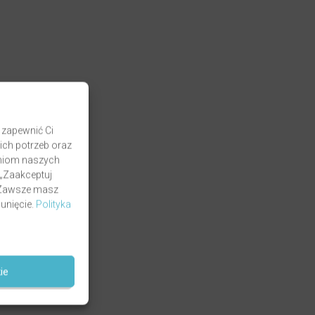
 zapewnić Ci
ich potrzeb oraz
zaniom naszych
 „Zaakceptuj
. Zawsze masz
unięcie.
Polityka
ie