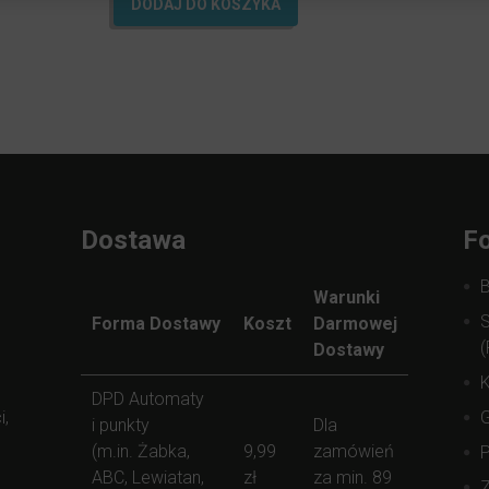
DODAJ DO KOSZYKA
Dostawa
Fo
Warunki
S
Forma Dostawy
Koszt
Darmowej
(
Dostawy
K
DPD Automaty
i,
i punkty
Dla
(m.in. Żabka,
9,99
zamówień
ABC, Lewiatan,
zł
za min. 89
Z