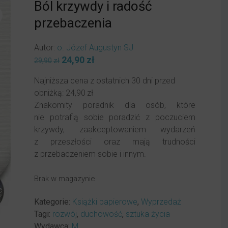
Ból krzywdy i radość
przebaczenia
Autor:
o. Józef Augustyn SJ
Pierwotna
24,90
zł
Aktualna
29,90
zł
cena
cena
Najniższa cena z ostatnich 30 dni przed
wynosiła:
wynosi:
obniżką:
24,90
zł
29,90zł.
24,90zł.
Znakomity poradnik dla osób, które
nie potrafią sobie poradzić z poczuciem
krzywdy, zaakceptowaniem wydarzeń
z przeszłości oraz mają trudności
z przebaczeniem sobie i innym.
Brak w magazynie
Kategorie:
Książki papierowe
,
Wyprzedaż
Tagi:
rozwój
,
duchowość
,
sztuka życia
Wydawca:
M