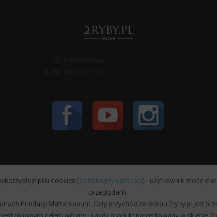
50-140 Wrocław
pl. bp. Nankiera 17a
ykorzystuje pliki cookies (
polityka prywatności
) - użytkownik może je w
przeglądarki.
w ramach Fundacji Mathesianum. Cały przychód ze sklepu 2ryby.pl jest pr
est głównym celem witryny - każdy produkt prezentowany w sklepie 2ryb