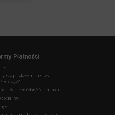
rmy Płatności
BLIK
zybkie przelewy internetowe
Przelewy24)
arta płatnicza (Visa/Mastercard)
Google Pay
PayPal
a pobraniem (dostępna po wybraniu