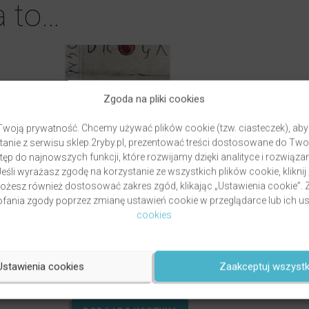
a to…
Zgoda na pliki cookies
woją prywatność. Chcemy używać plików cookie (tzw. ciasteczek), aby
anie z serwisu sklep.2ryby.pl, prezentować treści dostosowane do Two
ęp do najnowszych funkcji, które rozwijamy dzięki analityce i rozwią
eśli wyrażasz zgodę na korzystanie ze wszystkich plików cookie, kliknij
Możesz również dostosować zakres zgód, klikając „Ustawienia cookie”
ania zgody poprzez zmianę ustawień cookie w przeglądarce lub ich us
cookies
GRZYWOCZ & PAWLUKIEWICZ | DROGA
autor
ks. Piotr Pawlukiewicz
ks. Krzysztof
Grzywocz
Ustawienia cookies
Zaakceptuj wszystk
Oceniony
49,00
zł
5.00
na 5.