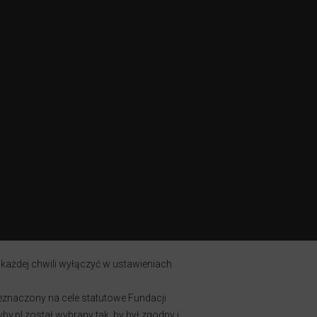
 każdej chwili wyłączyć w ustawieniach
zeznaczony na cele statutowe Fundacji
y.pl został wybrany tak, by był zgodny i