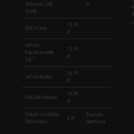
Groszek, Lidl,
zł
k
Shell)
d
P
15,99
DPD Kurier
—
zł
InPost
15,99
Paczkomat®
—
zł
24/7
16,99
InPost Kurier
—
zł
14,99
ORLEN Paczka
—
zł
Odbiór osobisty
Zawsze
0 zł
(Wrocław)
darmowy