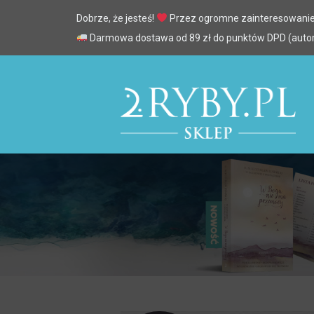
Dobrze, że jesteś!
Przez ogromne zainteresowanie
Darmowa dostawa od 89 zł do punktów DPD (automa