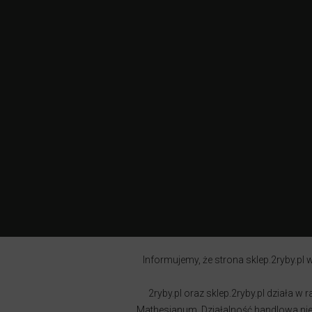
Informujemy, że strona sklep.2ryby.pl w
2ryby.pl oraz sklep.2ryby.pl działa 
Mathesianum. Działalność handlowa nie j