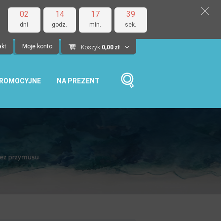
02
14
17
38
dni
godz.
min.
sek.
akt
Moje konto
Koszyk
0,00
zł
PROMOCYJNE
NA PREZENT