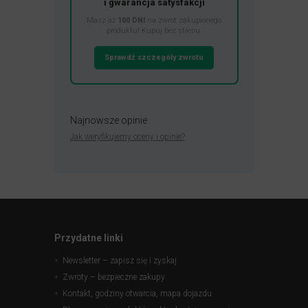
i gwarancja satysfakcji
Masz aż
100 DNI
na zwrot zakupionego
produktu! Kupuj bez stresu.
Sprawdź szczegóły zwrotu
Najnowsze opinie
Jak weryfikujemy oceny i opinie?
Przydatne linki
Newsletter – zapisz się i zyskaj
Zwroty – bezpieczne zakupy
Kontakt, godziny otwarcia, mapa dojazdu