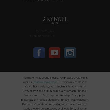
50-140 Wrocław
pl. bp. Nankiera 17a
Informujemy, że strona sklep.2ryby.pl wykorzystuje pliki
cookies (
polityka prywatności
) - użytkownik może je w
każdej chwili wyłączyć w ustawieniach przeglądarki.
2ryby.pl oraz sklep.2ryby.pl działa w ramach Fundacji
Mathesianum. Cały przychód ze sklepu 2ryby.pl jest
przeznaczony na cele statutowe Fundacji Mathesianum.
Działalność handlowa nie jest głównym celem witryny -
każdy produkt prezentowany w sklepie 2ryby.pl został