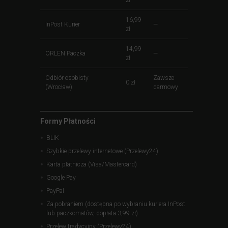
zł
16,99
InPost Kurier
—
zł
14,99
ORLEN Paczka
—
zł
Odbiór osobisty
Zawsze
0 zł
(Wrocław)
darmowy
Formy Płatności
BLIK
Szybkie przelewy internetowe (Przelewy24)
Karta płatnicza (Visa/Mastercard)
Google Pay
PayPal
Za pobraniem (dostępna po wybraniu kuriera InPost
lub paczkomatów, dopłata 3,99 zł)
Przelew tradycyjny (Przelewy24)