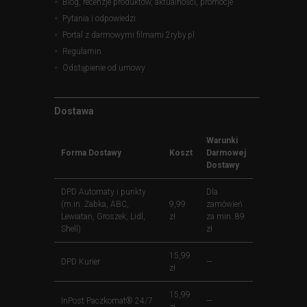
Blog, recenzje produktów, aktualności, promocje
Pytania i odpowiedzi
Portal z darmowymi filmami 2ryby.pl
Regulamin
Odstąpienie od umowy
Dostawa
Warunki
Forma Dostawy
Koszt
Darmowej
Dostawy
DPD Automaty i punkty
Dla
(m.in. Żabka, ABC,
9,99
zamówień
Lewiatan, Groszek, Lidl,
zł
za min. 89
Shell)
zł
15,99
DPD Kurier
—
zł
15,99
InPost Paczkomat® 24/7
—