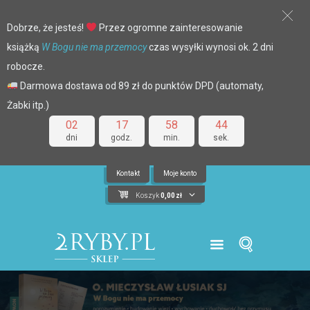
Dobrze, że jesteś!
Przez ogromne zainteresowanie
książką
W Bogu nie ma przemocy
czas wysyłki wynosi ok. 2 dni
robocze.
Darmowa dostawa od 89 zł do punktów DPD (automaty,
Żabki itp.)
02
17
58
43
dni
godz.
min.
sek.
Kontakt
Moje konto
Koszyk
0,00
zł