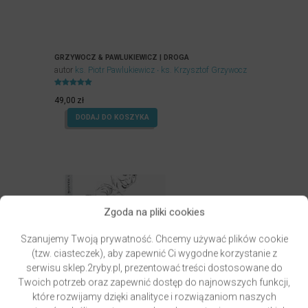
GRZYWOCZ & PAWLUKIEWICZ | DROGA
autor
ks. Piotr Pawlukiewicz
ks. Krzysztof Grzywocz
Oceniony
5.00
49,00
zł
na 5.
DODAJ DO KOSZYKA
Zgoda na pliki cookies
Szanujemy Twoją prywatność. Chcemy używać plików cookie
(tzw. ciasteczek), aby zapewnić Ci wygodne korzystanie z
serwisu sklep.2ryby.pl, prezentować treści dostosowane do
Twoich potrzeb oraz zapewnić dostęp do najnowszych funkcji,
które rozwijamy dzięki analityce i rozwiązaniom naszych