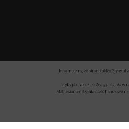
Informujemy, że strona sklep.2ryby.pl w
2ryby.pl oraz sklep.2ryby.pl działa 
Mathesianum. Działalność handlowa nie j