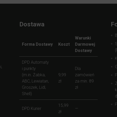
Dostawa
Fo
Warunki
S
Forma Dostawy
Koszt
Darmowej
(
Dostawy
K
DPD Automaty
i,
i punkty
Dla
(m.in. Żabka,
9,99
zamówień
ABC, Lewiatan,
zł
za min. 89
Z
Groszek, Lidl,
zł
k
Shell)
d
P
15,99
DPD Kurier
—
zł