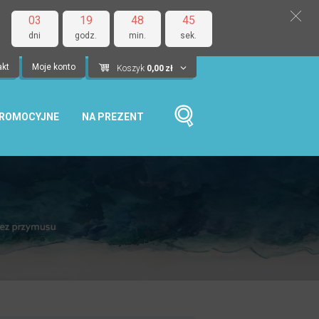
03
19
48
44
dni
godz.
min.
sek.
akt
Moje konto
Koszyk
0,00
zł
PROMOCYJNE
NA PREZENT