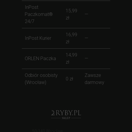
InPost
15,99
Paczkomat®
—
zł
24/7
16,99
InPost Kurier
—
zł
14,99
ORLEN Paczka
—
zł
Odbiór osobisty
Zawsze
0 zł
(Wrocław)
darmowy
50-140 Wrocław