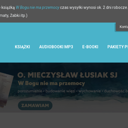
 książką
W Bogu nie ma przemocy
czas wysyłki wynosi ok. 2 dni robocze.
ty, Żabki itp.)
Kont
KSIĄŻKI
AUDIOBOOKI MP3
E-BOOKI
PAKIETY 