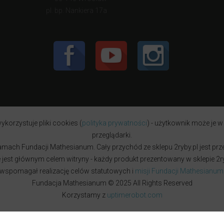
pl. bp. Nankiera 17a
ykorzystuje pliki cookies (
polityka prywatności
) - użytkownik może je w
przeglądarki.
w ramach Fundacji Mathesianum. Cały przychód ze sklepu 2ryby.pl jest pr
est głównym celem witryny - każdy produkt prezentowany w sklepie 2ryb
wspomagał realizację celów statutowych i
misji Fundacji Mathesianum
Fundacja Mathesianum © 2025 All Rights Reserved
Korzystamy z
uptimerobot.com