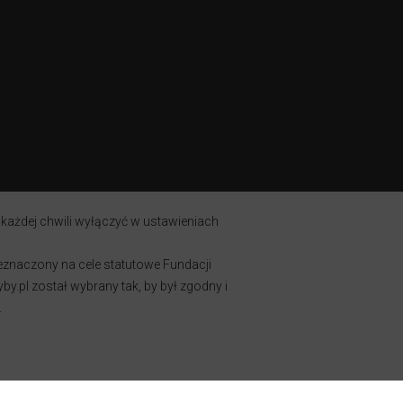
 każdej chwili wyłączyć w ustawieniach
zeznaczony na cele statutowe Fundacji
y.pl został wybrany tak, by był zgodny i
.