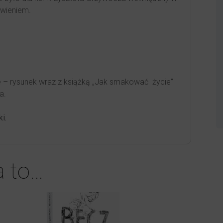
wieniem.
 – rysunek wraz z książką „Jak smakować życie”
a.
i.
a to…