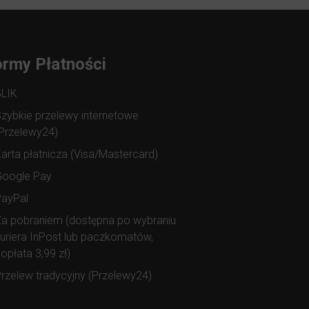
rmy Płatności
BLIK
zybkie przelewy internetowe
Przelewy24)
arta płatnicza (Visa/Mastercard)
Google Pay
PayPal
a pobraniem (dostępna po wybraniu
uriera InPost lub paczkomatów,
opłata 3,99 zł)
rzelew tradycyjny (Przelewy24)