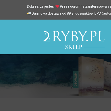
Dobrze, że jesteś!
Przez ogromne zainteresowanie
Darmowa dostawa od 89 zł do punktów DPD (automa