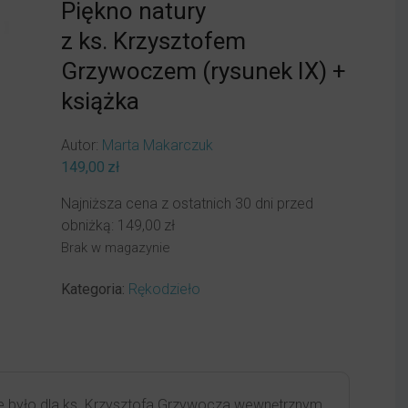
Piękno natury
z ks. Krzysztofem
Grzywoczem (rysunek IX) +
książka
Autor:
Marta Makarczuk
149,00
zł
Najniższa cena z ostatnich 30 dni przed
obniżką:
149,00
zł
Brak w magazynie
Kategoria:
Rękodzieło
re było dla ks. Krzysztofa Grzywocza wewnętrznym