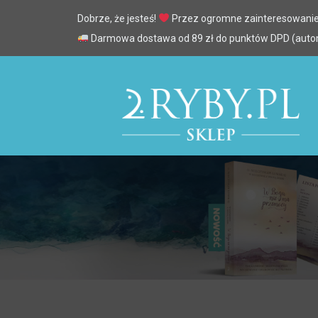
Dobrze, że jesteś!
Przez ogromne zainteresowanie
Darmowa dostawa od 89 zł do punktów DPD (automa