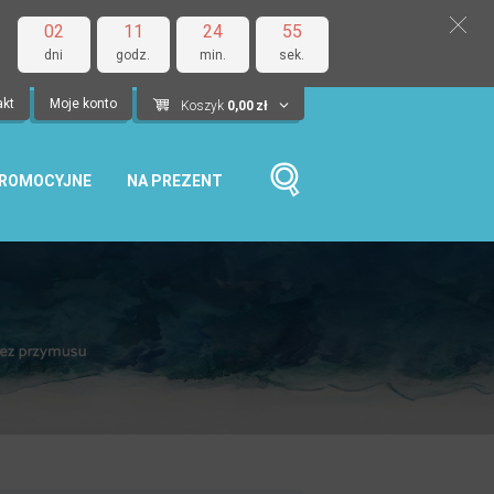
02
11
24
54
dni
godz.
min.
sek.
akt
Moje konto
Koszyk
0,00
zł
PROMOCYJNE
NA PREZENT