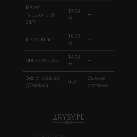
InPost
15,99
Paczkomat®
—
zł
24/7
16,99
InPost Kurier
—
zł
14,99
ORLEN Paczka
—
zł
Odbiór osobisty
Zawsze
0 zł
(Wrocław)
darmowy
50-140 Wrocław