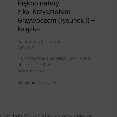
Piękno natury
z ks. Krzysztofem
Grzywoczem (rysunek I) +
książka
Autor:
Marta Makarczuk
149,00
zł
Najniższa cena z ostatnich 30 dni przed
obniżką:
149,00
zł
Brak w magazynie
Kategoria:
Rękodzieło
re było dla ks. Krzysztofa Grzywocza wewnętrznym