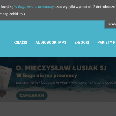
 książką
W Bogu nie ma przemocy
czas wysyłki wynosi ok. 2 dni robocze.
ty, Żabki itp.)
Kont
KSIĄŻKI
AUDIOBOOKI MP3
E-BOOKI
PAKIETY 