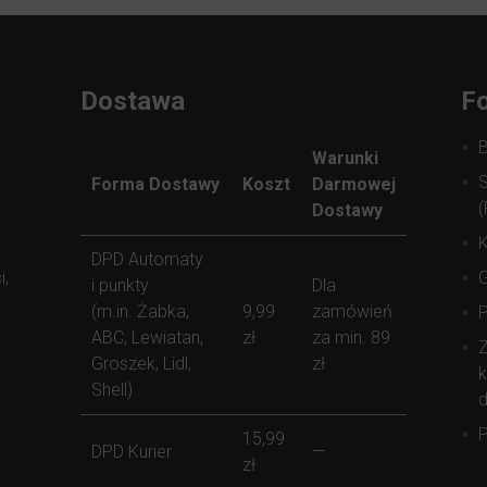
Dostawa
Fo
Warunki
S
Forma Dostawy
Koszt
Darmowej
(
Dostawy
K
DPD Automaty
i,
i punkty
Dla
(m.in. Żabka,
9,99
zamówień
ABC, Lewiatan,
zł
za min. 89
Z
Groszek, Lidl,
zł
k
Shell)
d
P
15,99
DPD Kurier
—
zł