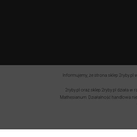
Informujemy, że strona sklep.2ryby.pl w
2ryby.pl oraz sklep.2ryby.pl działa 
Mathesianum. Działalność handlowa nie j