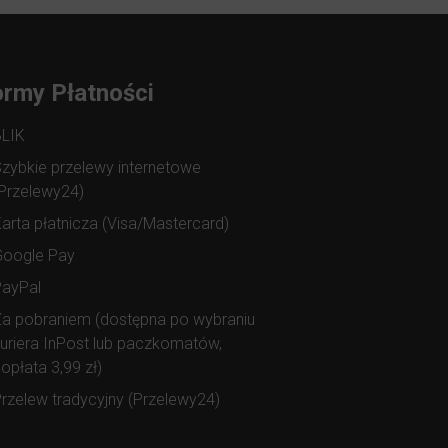
rmy Płatności
BLIK
zybkie przelewy internetowe
Przelewy24)
arta płatnicza (Visa/Mastercard)
Google Pay
PayPal
a pobraniem (dostępna po wybraniu
uriera InPost lub paczkomatów,
opłata 3,99 zł)
rzelew tradycyjny (Przelewy24)