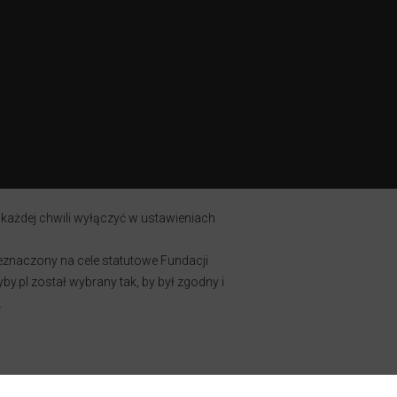
 każdej chwili wyłączyć w ustawieniach
zeznaczony na cele statutowe Fundacji
y.pl został wybrany tak, by był zgodny i
.