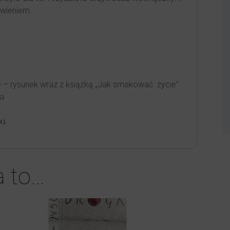
wieniem.
 – rysunek wraz z książką „Jak smakować życie”
a.
i.
a to…