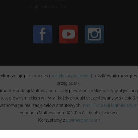
pl. bp. Nankiera 17a
ykorzystuje pliki cookies (
polityka prywatności
) - użytkownik może je w
przeglądarki.
w ramach Fundacji Mathesianum. Cały przychód ze sklepu 2ryby.pl jest pr
est głównym celem witryny - każdy produkt prezentowany w sklepie 2ryb
wspomagał realizację celów statutowych i
misji Fundacji Mathesianum
Fundacja Mathesianum © 2025 All Rights Reserved
Korzystamy z
uptimerobot.com