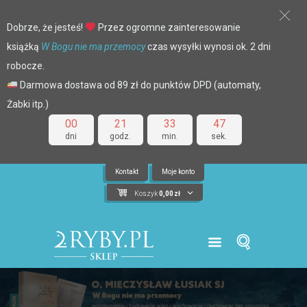
Dobrze, że jesteś!
Przez ogromne zainteresowanie
książką
W Bogu nie ma przemocy
czas wysyłki wynosi ok. 2 dni
robocze.
Darmowa dostawa od 89 zł do punktów DPD (automaty,
Żabki itp.)
00
21
33
46
dni
godz.
min.
sek.
Kontakt
Moje konto
Koszyk
0,00
zł