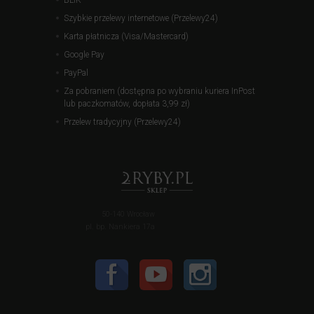
BLIK
Szybkie przelewy internetowe (Przelewy24)
Karta płatnicza (Visa/Mastercard)
Google Pay
PayPal
Za pobraniem (dostępna po wybraniu kuriera InPost
lub paczkomatów, dopłata 3,99 zł)
Przelew tradycyjny (Przelewy24)
50-140 Wrocław
pl. bp. Nankiera 17a