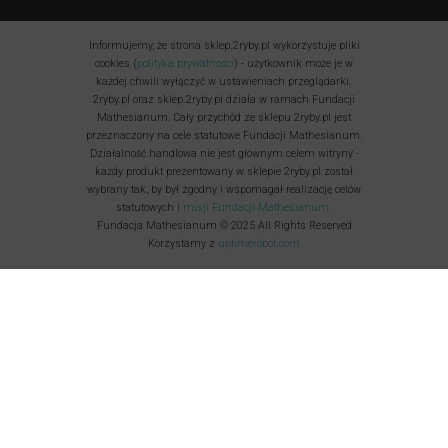
Informujemy, że strona sklep.2ryby.pl wykorzystuje pliki
cookies (
polityka prywatności
) - użytkownik może je w
każdej chwili wyłączyć w ustawieniach przeglądarki.
2ryby.pl oraz sklep.2ryby.pl działa w ramach Fundacji
Mathesianum. Cały przychód ze sklepu 2ryby.pl jest
przeznaczony na cele statutowe Fundacji Mathesianum.
Działalność handlowa nie jest głównym celem witryny -
każdy produkt prezentowany w sklepie 2ryby.pl został
wybrany tak, by był zgodny i wspomagał realizację celów
statutowych i
misji Fundacji Mathesianum
.
Fundacja Mathesianum © 2025 All Rights Reserved
Korzystamy z
uptimerobot.com