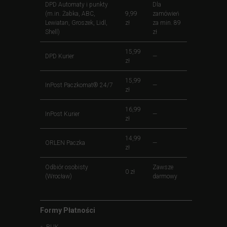
DPD Automaty i punkty
Dla
(m.in. Żabka, ABC,
9,99
zamówień
Lewiatan, Groszek, Lidl,
zł
za min. 89
Shell)
zł
15,99
DPD Kurier
—
zł
15,99
InPost Paczkomat® 24/7
—
zł
16,99
InPost Kurier
—
zł
14,99
ORLEN Paczka
—
zł
Odbiór osobisty
Zawsze
0 zł
(Wrocław)
darmowy
Formy Płatności