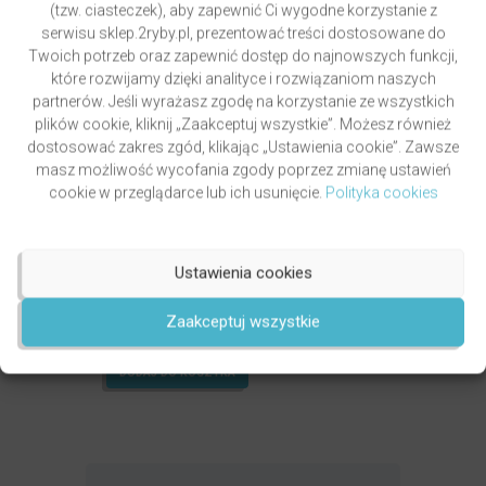
(tzw. ciasteczek), aby zapewnić Ci wygodne korzystanie z
serwisu sklep.2ryby.pl, prezentować treści dostosowane do
Twoich potrzeb oraz zapewnić dostęp do najnowszych funkcji,
które rozwijamy dzięki analityce i rozwiązaniom naszych
partnerów. Jeśli wyrażasz zgodę na korzystanie ze wszystkich
plików cookie, kliknij „Zaakceptuj wszystkie”. Możesz również
dostosować zakres zgód, klikając „Ustawienia cookie”. Zawsze
masz możliwość wycofania zgody poprzez zmianę ustawień
cookie w przeglądarce lub ich usunięcie.
Polityka cookies
Ustawienia cookies
GRZYWOCZ & PAWLUKIEWICZ | DROGA
autor
ks. Piotr Pawlukiewicz
ks. Krzysztof Grzywocz
Zaakceptuj wszystkie
Oceniony
5.00
49,00
zł
na 5.
DODAJ DO KOSZYKA