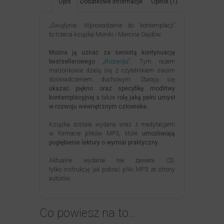
Opis
Dodatkowe informacje
Opinie (1)
„Świątynia. Wprowadzenie do kontemplacji”
to trzecia książka Moniki i Marcina Gajdów.
Można ją uznać za swoistą kontynuację
bestsellerowego
„Rozwoju”
.
Tym razem
małżonkowie dzielą się z czytelnikiem swoim
doświadczeniem duchowym. Starają się
ukazać piękno oraz specyfikę modlitwy
kontemplacyjnej
a także
rolę jaką pełni umysł
w rozwoju wewnętrznym człowieka.
Książka została wydana wraz z medytacjami
w formacie plików MP3, które
umożliwiają
pogłębienie lektury o wymiar praktyczny.
Aktualne wydanie nie zawiera CD,
tylko instrukcję jak pobrać pliki MP3 ze strony
autorów.
Co powiesz na to…