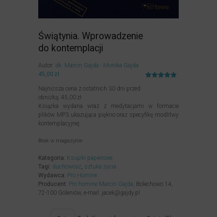
Świątynia. Wprowadzenie
do kontemplacji
Autor:
dk. Marcin Gajda
Monika Gajda
45,00
zł
Oceniony
1
Najniższa cena z ostatnich 30 dni przed
5.00
na 5
na
obniżką:
45,00
zł
podstawie
Książka wydana wraz z medytacjami w formacie
oceny
klienta
plików MP3 ukazująca piękno oraz specyfikę modlitwy
kontemplacyjnej.
Brak w magazynie
Kategoria:
Książki papierowe
Tagi:
duchowość
,
sztuka życia
Wydawca:
Pro Homine
Producent:
Pro homine Marcin Gajda
, Bolechowo 14,
72-100 Goleniów, e-mail: jacek@gajdy.pl