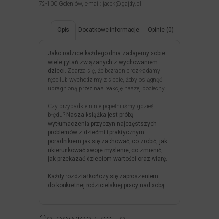
72-100 Goleniów, e-mail: jacek@gajdy.pl
Opis
Dodatkowe informacje
Opinie (0)
Jako rodzice każdego dnia zadajemy sobie
wiele pytań związanych z wychowaniem
dzieci.
Zdarza się, że bezradnie rozkładamy
ręce lub wychodzimy z siebie, żeby osiągnąć
upragnioną przez nas reakcję naszej pociechy.
Czy przypadkiem nie popełniliśmy gdzieś
błędu?
Nasza książka jest próbą
wytłumaczenia przyczyn najczęstszych
problemów z dziećmi i praktycznym
poradnikiem jak się zachować, co zrobić, jak
ukierunkować swoje myślenie, co zmienić,
jak przekazać dzieciom wartości oraz wiarę.
Każdy rozdział kończy się zaproszeniem
do konkretnej rodzicielskiej pracy nad sobą.