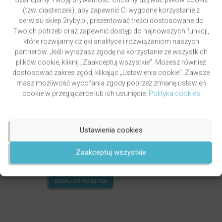
(tzw. ciasteczek), aby zapewnić Ci wygodne korzystanie z
serwisu sklep.2ryby.pl, prezentować treści dostosowane do
Twoich potrzeb oraz zapewnić dostęp do najnowszych funkcji,
które rozwijamy dzięki analityce i rozwiązaniom naszych
partnerów. Jeśli wyrażasz zgodę na korzystanie ze wszystkich
plików cookie, kliknij „Zaakceptuj wszystkie”. Możesz również
dostosować zakres zgód, klikając „Ustawienia cookie”. Zawsze
masz możliwość wycofania zgody poprzez zmianę ustawień
cookie w przeglądarce lub ich usunięcie.
Polityka cookies
Ustawienia cookies
PAWLUKIEWICZ | BECZ I DZWOŃ DZWONECZKIEM
(KSIĄŻKA)
autor
ks. Piotr Pawlukiewicz
Zaakceptuj wszystkie
Oceniony
4.99
49,00
zł
na 5.
DODAJ DO KOSZYKA