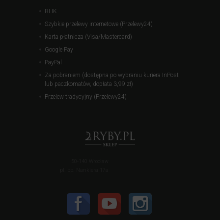
BLIK
Szybkie przelewy internetowe (Przelewy24)
Karta płatnicza (Visa/Mastercard)
Google Pay
PayPal
Za pobraniem (dostępna po wybraniu kuriera InPost
lub paczkomatów, dopłata 3,99 zł)
Przelew tradycyjny (Przelewy24)
50-140 Wrocław
pl. bp. Nankiera 17a