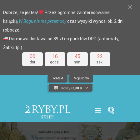
Dobrze, że jesteś!
Przez ogromne zainteresowanie
książką
W Bogu nie ma przemocy
czas wysyłki wynosi ok. 2 dni
robocze.
Darmowa dostawa od 89 zł do punktów DPD (automaty,
Żabki itp.)
00
16
45
21
dni
godz.
min.
sek.
Kontakt
Moje konto
Koszyk
0,00
zł