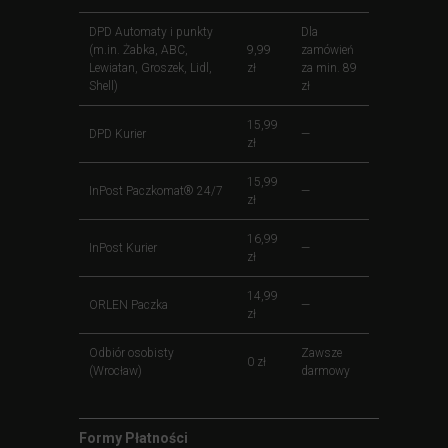
DPD Automaty i punkty
Dla
(m.in. Żabka, ABC,
9,99
zamówień
Lewiatan, Groszek, Lidl,
zł
za min. 89
Shell)
zł
15,99
DPD Kurier
—
zł
15,99
InPost Paczkomat® 24/7
—
zł
16,99
InPost Kurier
—
zł
14,99
ORLEN Paczka
—
zł
Odbiór osobisty
Zawsze
0 zł
(Wrocław)
darmowy
Formy Płatności