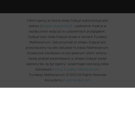
Informujemy, że strona sklep.2ryby.pl wykorzystuje pliki
cookies (
polityka prywatności
) - użytkownik może je w
każdej chwili wyłączyć w ustawieniach przeglądarki.
2ryby.pl oraz sklep.2ryby.pl działa w ramach Fundacji
Mathesianum. Cały przychód ze sklepu 2ryby.pl jest
przeznaczony na cele statutowe Fundacji Mathesianum.
Działalność handlowa nie jest głównym celem witryny -
każdy produkt prezentowany w sklepie 2ryby.pl został
wybrany tak, by był zgodny i wspomagał realizację celów
statutowych i
misji Fundacji Mathesianum
.
Fundacja Mathesianum © 2025 All Rights Reserved
Korzystamy z
uptimerobot.com