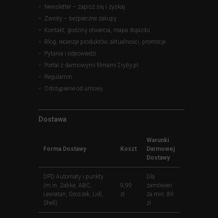
Newsletter – zapisz się i zyskaj
Zwroty – bezpieczne zakupy
Kontakt, godziny otwarcia, mapa dojazdu
Blog, recenzje produktów, aktualności, promocje
Pytania i odpowiedzi
Portal z darmowymi filmami 2ryby.pl
Regulamin
Odstąpienie od umowy
Dostawa
Warunki
Forma Dostawy
Koszt
Darmowej
Dostawy
DPD Automaty i punkty
Dla
(m.in. Żabka, ABC,
9,99
zamówień
Lewiatan, Groszek, Lidl,
zł
za min. 89
Shell)
zł