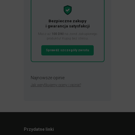
Bezpieczne zakupy
i gwarancja satysfakcji
Masz aż
100 DNI
na zwrot zakupionego
produktu! Kupuj bez stresu.
Sprawdź szczegóły zwrotu
Najnowsze opinie
Jak weryfikujemy oceny i opinie?
Przydatne linki