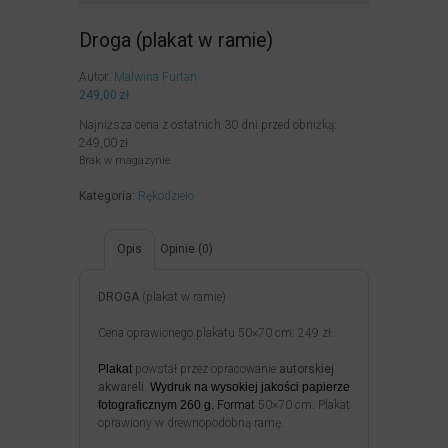
Droga (plakat w ramie)
Autor:
Malwina Furtan
249,00
zł
Najniższa cena z ostatnich 30 dni przed obniżką:
249,00
zł
Brak w magazynie
Kategoria:
Rękodzieło
Opis
Opinie (0)
DROGA
(plakat w ramie)
Cena oprawionego plakatu 50×70 cm: 249 zł.
Plakat
powstał przez opracowanie
autorskiej
akwareli
.
Wydruk na wysokiej jakości papierze
fotograficznym 260 g.
Format
50×70 cm. Plakat
oprawiony w drewnopodobną ramę.