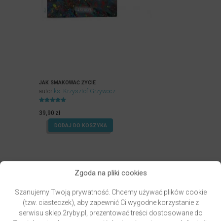
JAK SMAKOWAĆ ŻYCIE
autor
ks. Krzysztof Grzywocz
Oceniony
4.97
39,90
zł
na 5.
DODAJ DO KOSZYKA
Zgoda na pliki cookies
Szanujemy Twoją prywatność. Chcemy używać plików cookie
(tzw. ciasteczek), aby zapewnić Ci wygodne korzystanie z
serwisu sklep.2ryby.pl, prezentować treści dostosowane do