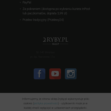
PayPal
Za pobraniem (dostępna po wybraniu kuriera InPost
lub paczkomatów, dopłata 3,99 zł)
Przelew tradycyjny (Przelewy24)
50-140 Wrocław
pl. bp. Nankiera 17a
Informujemy, że strona sklep.2ryby.pl wykorzystuje pliki
cookies (
polityka prywatności
) - użytkownik może je w
każdej chwili wyłączyć w ustawieniach przeglądarki.