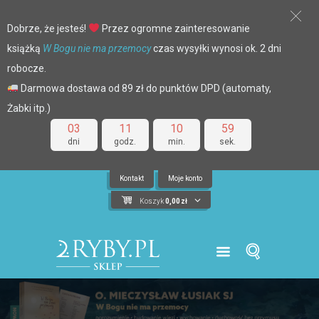
Dobrze, że jesteś!
Przez ogromne zainteresowanie
książką
W Bogu nie ma przemocy
czas wysyłki wynosi ok. 2 dni
robocze.
Darmowa dostawa od 89 zł do punktów DPD (automaty,
Żabki itp.)
03
11
10
58
dni
godz.
min.
sek.
Kontakt
Moje konto
Koszyk
0,00
zł