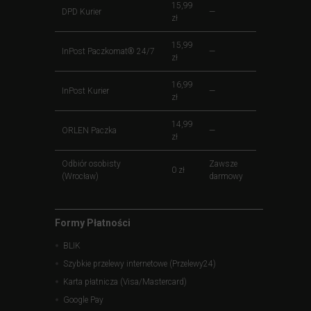
15,99
DPD Kurier
—
zł
15,99
InPost Paczkomat® 24/7
—
zł
16,99
InPost Kurier
—
zł
14,99
ORLEN Paczka
—
zł
Odbiór osobisty
Zawsze
0 zł
(Wrocław)
darmowy
Formy Płatności
BLIK
Szybkie przelewy internetowe (Przelewy24)
Karta płatnicza (Visa/Mastercard)
Google Pay