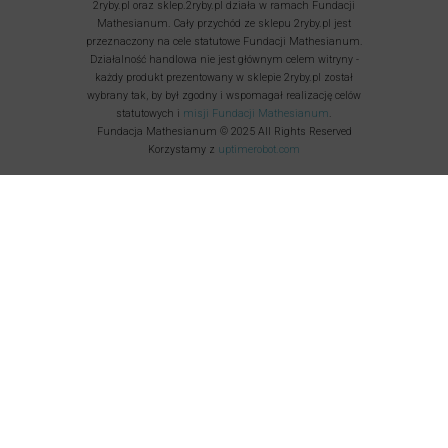
2ryby.pl oraz sklep.2ryby.pl działa w ramach Fundacji
Mathesianum. Cały przychód ze sklepu 2ryby.pl jest
przeznaczony na cele statutowe Fundacji Mathesianum.
Działalność handlowa nie jest głównym celem witryny -
każdy produkt prezentowany w sklepie 2ryby.pl został
wybrany tak, by był zgodny i wspomagał realizację celów
statutowych i
misji Fundacji Mathesianum
.
Fundacja Mathesianum © 2025 All Rights Reserved
Korzystamy z
uptimerobot.com