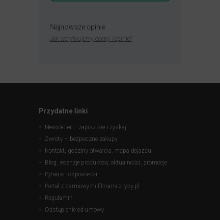
Najnowsze opinie
Jak weryfikujemy oceny i opinie?
Przydatne linki
Newsletter – zapisz się i zyskaj
Zwroty – bezpieczne zakupy
Kontakt, godziny otwarcia, mapa dojazdu
Blog, recenzje produktów, aktualności, promocje
Pytania i odpowiedzi
Portal z darmowymi filmami 2ryby.pl
Regulamin
Odstąpienie od umowy