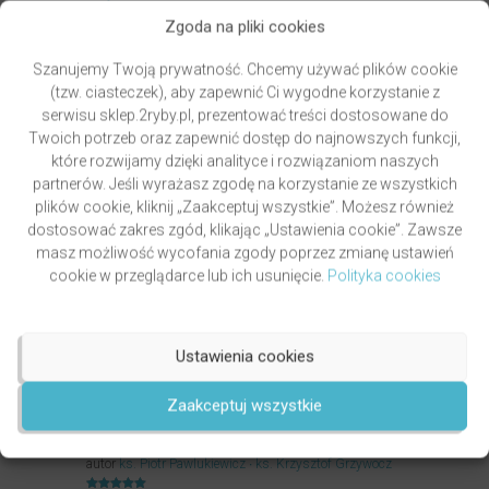
Zgoda na pliki cookies
Oceniony
5.00
44,90
zł
na 5.
Szanujemy Twoją prywatność. Chcemy używać plików cookie
DODAJ DO KOSZYKA
(tzw. ciasteczek), aby zapewnić Ci wygodne korzystanie z
serwisu sklep.2ryby.pl, prezentować treści dostosowane do
Twoich potrzeb oraz zapewnić dostęp do najnowszych funkcji,
które rozwijamy dzięki analityce i rozwiązaniom naszych
partnerów. Jeśli wyrażasz zgodę na korzystanie ze wszystkich
plików cookie, kliknij „Zaakceptuj wszystkie”. Możesz również
dostosować zakres zgód, klikając „Ustawienia cookie”. Zawsze
masz możliwość wycofania zgody poprzez zmianę ustawień
cookie w przeglądarce lub ich usunięcie.
Polityka cookies
Ustawienia cookies
Zaakceptuj wszystkie
GRZYWOCZ & PAWLUKIEWICZ | DROGA
autor
ks. Piotr Pawlukiewicz
ks. Krzysztof Grzywocz