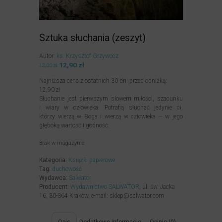
Sztuka słuchania (zeszyt)
Autor:
ks. Krzysztof Grzywocz
Pierwotna
12,90
zł
Aktualna
13,00
zł
cena
cena
Najniższa cena z ostatnich 30 dni przed obniżką:
wynosiła:
wynosi:
12,90
zł
13,00zł.
12,90zł.
Słuchanie jest pierwszym słowem miłości, szacunku
i wiary w człowieka. Potrafią słuchać jedynie ci,
którzy wierzą w Boga i wierzą w człowieka – w jego
głęboką wartość i godność.
Brak w magazynie
Kategoria:
Książki papierowe
Tag:
duchowość
Wydawca:
Salwator
Producent:
Wydawnictwo SALWATOR
, ul. św. Jacka
16, 30-364 Kraków, e-mail: sklep@salwator.com