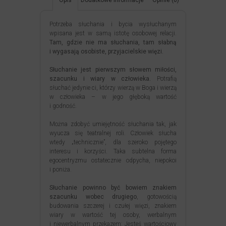
Opis
Dodatkowe informacje
Opinie (0)
Potrzeba słuchania i bycia wysłuchanym
wpisana jest w samą istotę osobowej relacji.
Tam, gdzie nie ma słuchania, tam słabną
i wygasają osobiste, przyjacielskie więzi.
Słuchanie jest pierwszym słowem miłości,
szacunku i wiary w człowieka.
Potrafią
słuchać jedynie ci, którzy wierzą w Boga i wierzą
w człowieka – w jego głęboką wartość
i godność.
Można zdobyć umiejętność słuchania tak, jak
wyucza się teatralnej roli. Człowiek słucha
wtedy „technicznie”, dla szeroko pojętego
interesu i korzyści. Taka subtelna forma
egocentryzmu ostatecznie odpycha, niepokoi
i poniża.
Słuchanie powinno być bowiem znakiem
szacunku wobec drugiego
, gotowością
budowania szczerej i czułej więzi, znakiem
wiary w wartość tej osoby, werbalnym
i niewerbalnym przekazem: Jesteś wartościowy