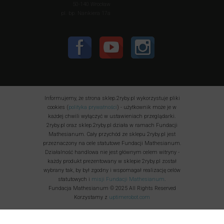
50-140 Wrocław
pl. bp. Nankiera 17a
Informujemy, że strona sklep.2ryby.pl wykorzystuje pliki
cookies (
polityka prywatności
) - użytkownik może je w
każdej chwili wyłączyć w ustawieniach przeglądarki.
2ryby.pl oraz sklep.2ryby.pl działa w ramach Fundacji
Mathesianum. Cały przychód ze sklepu 2ryby.pl jest
przeznaczony na cele statutowe Fundacji Mathesianum.
Działalność handlowa nie jest głównym celem witryny -
każdy produkt prezentowany w sklepie 2ryby.pl został
wybrany tak, by był zgodny i wspomagał realizację celów
statutowych i
misji Fundacji Mathesianum
.
Fundacja Mathesianum © 2025 All Rights Reserved
Korzystamy z
uptimerobot.com