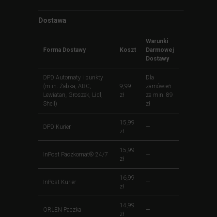
Dostawa
Warunki
Forma Dostawy
Koszt
Darmowej
Dostawy
DPD Automaty i punkty
Dla
(m.in. Żabka, ABC,
9,99
zamówień
Lewiatan, Groszek, Lidl,
zł
za min. 89
Shell)
zł
15,99
DPD Kurier
—
zł
15,99
InPost Paczkomat® 24/7
—
zł
16,99
InPost Kurier
—
zł
14,99
ORLEN Paczka
—
zł