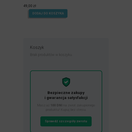
Oceniony
5.00
49,00
zł
na 5.
DODAJ DO KOSZYKA
Koszyk
Brak produktów w koszyku.
Bezpieczne zakupy
i gwarancja satysfakcji
Masz aż
100 DNI
na zwrot zakupionego
produktu! Kupuj bez stresu.
Sprawdź szczegóły zwrotu