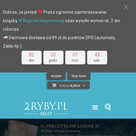
Dobrze, że jesteś!
Przez ogromne zainteresowanie
książką
W Bogu nie ma przemocy
czas wysyłki wynosi ok. 2 dni
robocze.
Darmowa dostawa od 89 zł do punktów DPD (automaty,
Żabki itp.)
02
02
01
42
dni
godz.
min.
sek.
Kontakt
Moje konto
Koszyk
0,00
zł