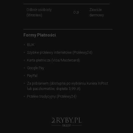
Odbiór osobisty
Zawsze
0 zł
(Wrocław)
darmowy
Formy Płatności
BLIK
Szybkie przelewy internetowe (Przelewy24)
Karta płatnicza (Visa/Mastercard)
Google Pay
PayPal
Za pobraniem (dostępna po wybraniu kuriera InPost
lub paczkomatów, dopłata 3,99 zł)
Przelew tradycyjny (Przelewy24)