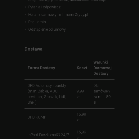
Pytania i odpowiedzi
Portal z darmowymi filmami 2ryby.pl
Regulamin
Odstąpienie od umowy
Dostawa
Warunki
Forma Dostawy
Koszt
Darmowej
Dostawy
DPD Automaty i punkty
Dla
(m.in. Żabka, ABC,
9,99
zamówień
Lewiatan, Groszek, Lidl,
zł
za min. 89
Shell)
zł
15,99
DPD Kurier
—
zł
15,99
InPost Paczkomat® 24/7
—
zł