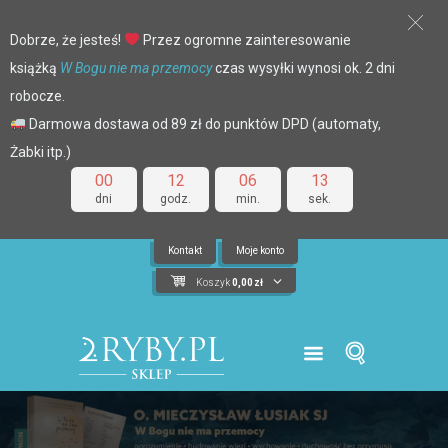
Dobrze, że jesteś!
Przez ogromne zainteresowanie
książką
W Bogu nie ma przemocy
czas wysyłki wynosi ok. 2 dni
robocze.
Darmowa dostawa od 89 zł do punktów DPD (automaty,
Żabki itp.)
00
12
06
12
dni
godz.
min.
sek.
Kontakt
Moje konto
Koszyk
0,00
zł