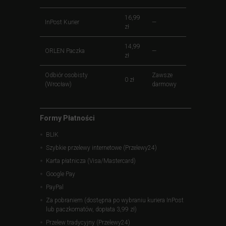
16,99
InPost Kurier
—
zł
14,99
ORLEN Paczka
—
zł
Odbiór osobisty
Zawsze
0 zł
(Wrocław)
darmowy
Formy Płatności
BLIK
Szybkie przelewy internetowe (Przelewy24)
Karta płatnicza (Visa/Mastercard)
Google Pay
PayPal
Za pobraniem (dostępna po wybraniu kuriera InPost
lub paczkomatów, dopłata 3,99 zł)
Przelew tradycyjny (Przelewy24)