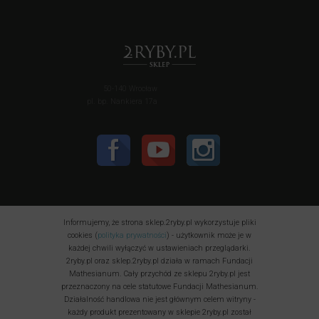
50-140 Wrocław
pl. bp. Nankiera 17a
Informujemy, że strona sklep.2ryby.pl wykorzystuje pliki
cookies (
polityka prywatności
) - użytkownik może je w
każdej chwili wyłączyć w ustawieniach przeglądarki.
2ryby.pl oraz sklep.2ryby.pl działa w ramach Fundacji
Mathesianum. Cały przychód ze sklepu 2ryby.pl jest
przeznaczony na cele statutowe Fundacji Mathesianum.
Działalność handlowa nie jest głównym celem witryny -
każdy produkt prezentowany w sklepie 2ryby.pl został