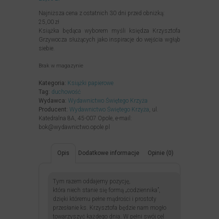
Najniższa cena z ostatnich 30 dni przed obniżką:
25,00
zł
Książka będąca wyborem myśli księdza Krzysztofa
Grzywocza służących jako inspiracje do wejścia wgłąb
siebie.
Brak w magazynie
Kategoria:
Książki papierowe
Tag:
duchowość
Wydawca:
Wydawnictwo Świętego Krzyża
Producent:
Wydawnictwo Świętego Krzyża
, ul.
Katedralna 8A, 45-007 Opole, e-mail:
bok@wydawnictwo.opole.pl
Opis
Dodatkowe informacje
Opinie (0)
Tym razem oddajemy pozycję,
która niech stanie się formą „codziennika”,
dzięki któremu pełne mądrości i prostoty
przesłanie ks. Krzysztofa będzie nam mogło
towarzyszyć każdego dnia. W pełni swój cel