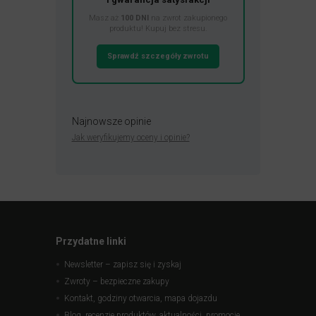
Masz aż
100 DNI
na zwrot zakupionego
produktu! Kupuj bez stresu.
Sprawdź szczegóły zwrotu
Najnowsze opinie
Jak weryfikujemy oceny i opinie?
Przydatne linki
Newsletter – zapisz się i zyskaj
Zwroty – bezpieczne zakupy
Kontakt, godziny otwarcia, mapa dojazdu
Blog, recenzje produktów, aktualności, promocje