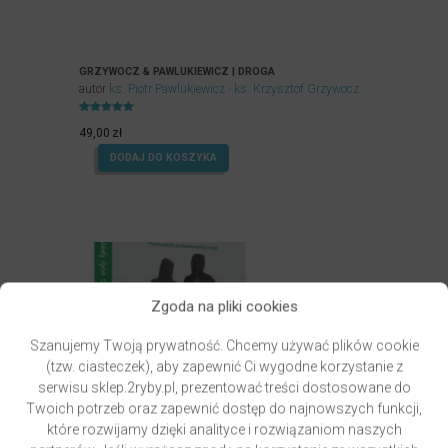
GRZYWOCZ & PAWLUKIEWICZ | DROGA
autor
ks. Piotr Pawlukiewicz
ks. Krzysztof Grzywocz
Oceniony
5.00
49,00
zł
na 5.
DODAJ DO KOSZYKA
Zgoda na pliki cookies
Szanujemy Twoją prywatność. Chcemy używać plików cookie
(tzw. ciasteczek), aby zapewnić Ci wygodne korzystanie z
serwisu sklep.2ryby.pl, prezentować treści dostosowane do
Twoich potrzeb oraz zapewnić dostęp do najnowszych funkcji,
które rozwijamy dzięki analityce i rozwiązaniom naszych