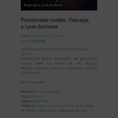
Przesłonięte światło. Depresja,
a życie duchowe
Autor:
ks. Krzysztof Grzywocz
Pierwotna
12,90
zł
Aktualna
13,00
zł
cena
cena
Najniższa cena z ostatnich 30 dni przed obniżką:
wynosiła:
wynosi:
12,90
zł
13,00zł.
12,90zł.
Depresja jest dużym zagrożeniem, ale jednocześnie
szansą. Wiele się można od niej nauczyć,
ale tylko w klimacie szacunku, współczucia, modlitwy
i zrozumienia.
Brak w magazynie
Kategoria:
Książki papierowe
Tag:
duchowość
Wydawca:
Salwator
Producent:
Wydawnictwo SALWATOR
, ul. św. Jacka
16, 30-364 Kraków, e-mail: sklep@salwator.com