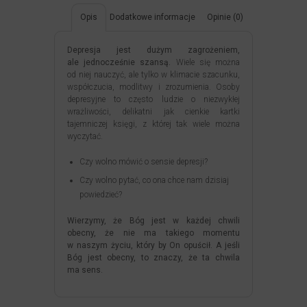
Opis
Dodatkowe informacje
Opinie (0)
Depresja jest dużym zagrożeniem,
ale jednocześnie szansą.
Wiele się można
od niej nauczyć, ale tylko w klimacie szacunku,
współczucia, modlitwy i zrozumienia. Osoby
depresyjne to często ludzie o niezwykłej
wrażliwości, delikatni jak cienkie kartki
tajemniczej księgi, z której tak wiele można
wyczytać.
Czy wolno mówić o sensie depresji?
Czy wolno pytać, co ona chce nam dzisiaj
powiedzieć?
Wierzymy, że Bóg jest w każdej chwili
obecny, że nie ma takiego momentu
w naszym życiu, który by On opuścił. A jeśli
Bóg jest obecny, to znaczy, że ta chwila
ma sens.