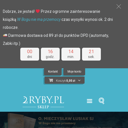
Dobrze, że jesteś!
Przez ogromne zainteresowanie
książką
W Bogu nie ma przemocy
czas wysyłki wynosi ok. 2 dni
robocze.
Darmowa dostawa od 89 zł do punktów DPD (automaty,
Żabki itp.)
00
16
14
20
dni
godz.
min.
sek.
Kontakt
Moje konto
Koszyk
0,00
zł