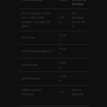
Dostawy
DPD Automaty i punkty
Dla
(m.in. Żabka, ABC,
9,99
zamówień
Lewiatan, Groszek, Lidl,
zł
za min. 89
Shell)
zł
15,99
DPD Kurier
—
zł
15,99
InPost Paczkomat® 24/7
—
zł
16,99
InPost Kurier
—
zł
14,99
ORLEN Paczka
—
zł
Odbiór osobisty
Zawsze
0 zł
(Wrocław)
darmowy