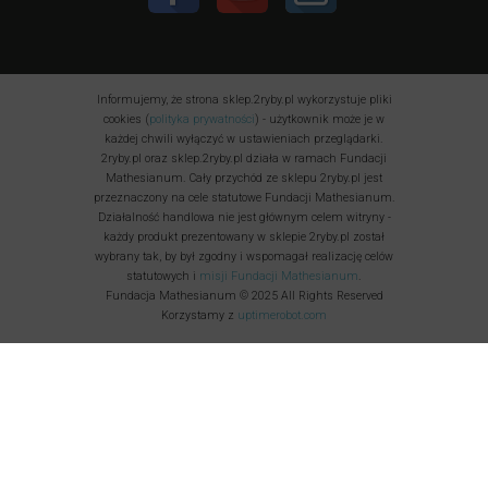
Informujemy, że strona sklep.2ryby.pl wykorzystuje pliki
cookies (
polityka prywatności
) - użytkownik może je w
każdej chwili wyłączyć w ustawieniach przeglądarki.
2ryby.pl oraz sklep.2ryby.pl działa w ramach Fundacji
Mathesianum. Cały przychód ze sklepu 2ryby.pl jest
przeznaczony na cele statutowe Fundacji Mathesianum.
Działalność handlowa nie jest głównym celem witryny -
każdy produkt prezentowany w sklepie 2ryby.pl został
wybrany tak, by był zgodny i wspomagał realizację celów
statutowych i
misji Fundacji Mathesianum
.
Fundacja Mathesianum © 2025 All Rights Reserved
Korzystamy z
uptimerobot.com