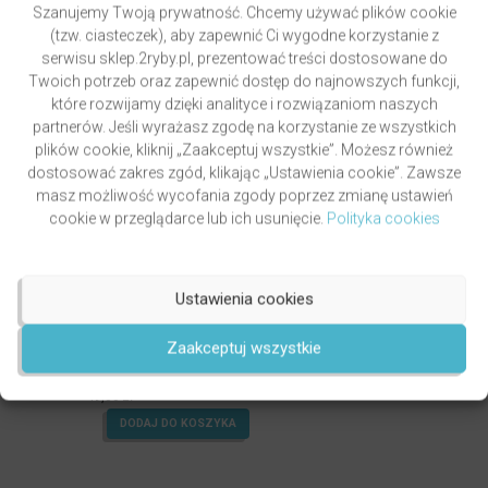
Szanujemy Twoją prywatność. Chcemy używać plików cookie
(tzw. ciasteczek), aby zapewnić Ci wygodne korzystanie z
serwisu sklep.2ryby.pl, prezentować treści dostosowane do
Twoich potrzeb oraz zapewnić dostęp do najnowszych funkcji,
które rozwijamy dzięki analityce i rozwiązaniom naszych
partnerów. Jeśli wyrażasz zgodę na korzystanie ze wszystkich
plików cookie, kliknij „Zaakceptuj wszystkie”. Możesz również
dostosować zakres zgód, klikając „Ustawienia cookie”. Zawsze
masz możliwość wycofania zgody poprzez zmianę ustawień
cookie w przeglądarce lub ich usunięcie.
Polityka cookies
Ustawienia cookies
GRZYWOCZ & PAWLUKIEWICZ | DROGA
Zaakceptuj wszystkie
autor
ks. Piotr Pawlukiewicz
ks. Krzysztof Grzywocz
Oceniony
5.00
49,00
zł
na 5.
DODAJ DO KOSZYKA