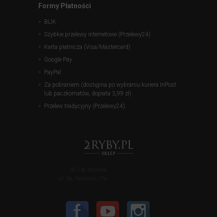
Formy Płatności
BLIK
Szybkie przelewy internetowe (Przelewy24)
Karta płatnicza (Visa/Mastercard)
Google Pay
PayPal
Za pobraniem (dostępna po wybraniu kuriera InPost
lub paczkomatów, dopłata 3,99 zł)
Przelew tradycyjny (Przelewy24)
50-140 Wrocław
pl. bp. Nankiera 17a