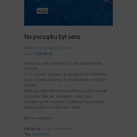
Na początku był sens
Autor:
ks. Krzysztof Grzywocz
Pierwotna
23,90
zł
Aktualna
25,00
zł
cena
cena
Najniższa cena z ostatnich 30 dni przed obniżką:
wynosiła:
wynosi:
23,90
zł
25,00zł.
23,90zł.
Ks. Krzysztof Grzywocz pozostaje bliski konkretom
życia i wyraża swą myśl w zrozumiałych i prostych
słowach.
Stara się odpowiedzieć na problemy współczesnego
człowieka, takie jak: zabieganie, brak czasu
na odpoczynek, trudność z ustaleniem priorytetów,
podejmowanie się zbyt wielu zadań.
Brak w magazynie
Kategoria:
Książki papierowe
Tag:
duchowość