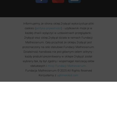
Informujemy, że strona sklep.2ryby.pl wykorzystuje pliki
cookies (
polityka prywatności
) - użytkownik może je w
każdej chwili wyłączyć w ustawieniach przeglądarki.
2ryby.pl oraz sklep.2ryby.pl działa w ramach Fundacji
Mathesianum. Cały przychód ze sklepu 2ryby.pl jest
przeznaczony na cele statutowe Fundacji Mathesianum.
Działalność handlowa nie jest głównym celem witryny -
każdy produkt prezentowany w sklepie 2ryby.pl został
wybrany tak, by był zgodny i wspomagał realizację celów
statutowych i
misji Fundacji Mathesianum
.
Fundacja Mathesianum © 2025 All Rights Reserved
Korzystamy z
uptimerobot.com