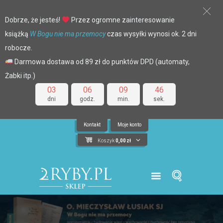
Dobrze, że jesteś!
Przez ogromne zainteresowanie
książką
W Bogu nie ma przemocy
czas wysyłki wynosi ok. 2 dni
robocze.
Darmowa dostawa od 89 zł do punktów DPD (automaty,
Żabki itp.)
03
06
09
45
dni
godz.
min.
sek.
Kontakt
Moje konto
Koszyk
0,00
zł