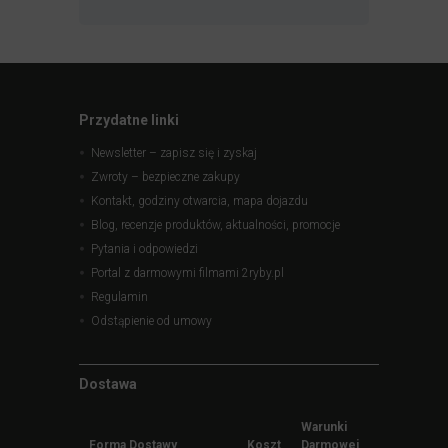
Przydatne linki
Newsletter – zapisz się i zyskaj
Zwroty – bezpieczne zakupy
Kontakt, godziny otwarcia, mapa dojazdu
Blog, recenzje produktów, aktualności, promocje
Pytania i odpowiedzi
Portal z darmowymi filmami 2ryby.pl
Regulamin
Odstąpienie od umowy
Dostawa
Warunki
Forma Dostawy
Koszt
Darmowej