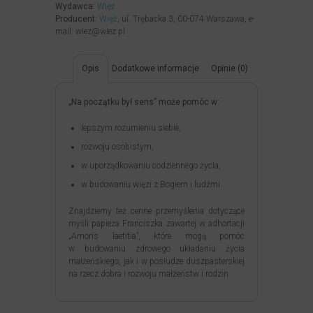
Wydawca:
Więź
Producent:
Więź
, ul. Trębacka 3, 00-074 Warszawa, e-
mail: wiez@wiez.pl
Opis
Dodatkowe informacje
Opinie (0)
„Na początku był sens” może pomóc w:
lepszym rozumieniu siebie,
rozwoju osobistym,
w uporządkowaniu codziennego życia,
w budowaniu więzi z Bogiem i ludźmi.
Znajdziemy też cenne przemyślenia dotyczące
myśli papieża Franciszka zawartej w adhortacji
„Amoris laetitia”, które mogą pomóc
w budowaniu zdrowego układaniu życia
małżeńskiego, jak i w posłudze duszpasterskiej
na rzecz dobra i rozwoju małżeństw i rodzin.