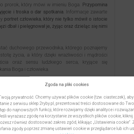
ako prorok, który mówi w imieniu Boga.
Przypomina
jęcie i troska o dar spotkania.
Informacje zawarte
ny
portret człowieka
,
który nie tylko mówił o istocie
zi dbał i pielęgnował je, żyjąc oraz dzieląc się nimi
ostać duchowego przewodnika, którego poznajemy
totę życia, a który dzięki wrażliwości i mądrości
ścia oraz sensu ludzkiego serca, kryjące się
tkania Boga i człowieka.
Zgoda na pliki cookies
woją prywatność. Chcemy używać plików cookie (tzw. ciasteczek), aby
anie z serwisu sklep.2ryby.pl, prezentować treści dostosowane do Two
ęp do najnowszych funkcji, które rozwijamy dzięki analityce i rozwią
eśli wyrażasz zgodę na korzystanie ze wszystkich plików cookie, kliknij
Możesz również dostosować zakres zgód, klikając „Ustawienia cookie”
ania zgody poprzez zmianę ustawień cookie w przeglądarce lub ich us