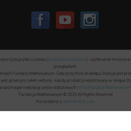
ykorzystuje pliki cookies (
polityka prywatności
) - użytkownik może je w
przeglądarki.
w ramach Fundacji Mathesianum. Cały przychód ze sklepu 2ryby.pl jest pr
est głównym celem witryny - każdy produkt prezentowany w sklepie 2ryb
wspomagał realizację celów statutowych i
misji Fundacji Mathesianum
Fundacja Mathesianum © 2025 All Rights Reserved
Korzystamy z
uptimerobot.com