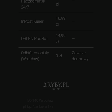
Paczkomat®
—
zł
24/7
16,99
InPost Kurier
—
zł
14,99
ORLEN Paczka
—
zł
Odbiór osobisty
Zawsze
0 zł
(Wrocław)
darmowy
50-140 Wrocław
pl. bp. Nankiera 17a