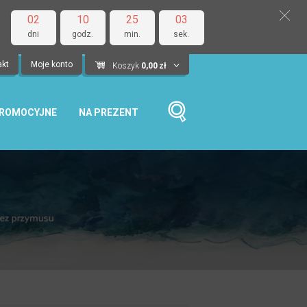
02
10
25
02
dni
godz.
min.
sek.
akt
Moje konto
Koszyk
0,00
zł
PROMOCYJNE
NA PREZENT