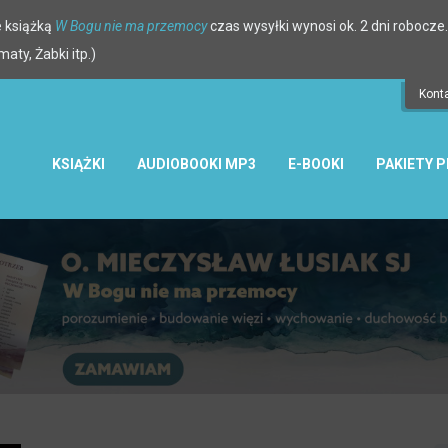
 książką
W Bogu nie ma przemocy
czas wysyłki wynosi ok. 2 dni robocze.
ty, Żabki itp.)
Kont
KSIĄŻKI
AUDIOBOOKI MP3
E-BOOKI
PAKIETY 