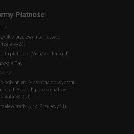
rmy Płatności
BLIK
zybkie przelewy internetowe
Przelewy24)
arta płatnicza (Visa/Mastercard)
Google Pay
PayPal
a pobraniem (dostępna po wybraniu
uriera InPost lub paczkomatów,
opłata 3,99 zł)
rzelew tradycyjny (Przelewy24)