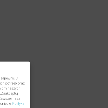
 zapewnić Ci
ich potrzeb oraz
zaniom naszych
 „Zaakceptuj
. Zawsze masz
unięcie.
Polityka