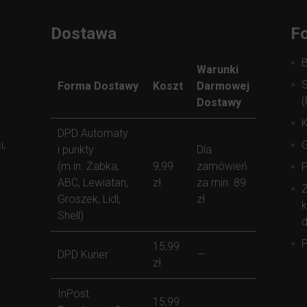
Dostawa
Fo
Warunki
S
Forma Dostawy
Koszt
Darmowej
(
Dostawy
K
DPD Automaty
i,
i punkty
Dla
(m.in. Żabka,
9,99
zamówień
ABC, Lewiatan,
zł
za min. 89
Z
Groszek, Lidl,
zł
k
Shell)
d
P
15,99
DPD Kurier
—
zł
InPost
15,99