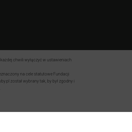
 każdej chwili wyłączyć w ustawieniach
zeznaczony na cele statutowe Fundacji
y.pl został wybrany tak, by był zgodny i
.