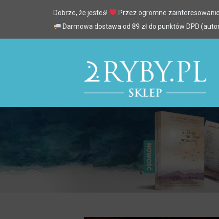
Dobrze, że jesteś!
Przez ogromne zainteresowanie
Darmowa dostawa od 89 zł do punktów DPD (automa