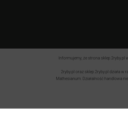
Informujemy, że strona sklep.2ryby.pl w
2ryby.pl oraz sklep.2ryby.pl działa 
Mathesianum. Działalność handlowa nie j