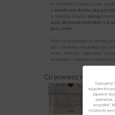
ks. Krzysztof Grzywocz jawi się j
o zasadniczej drodze, jaką jest przy
w niniejszej książce
ukazują
pisem
więzi, ale przede wszystkim o te wię
na co dzień.
Praca ta przywołuje w pamięci p
jako człowieka doceniającego pros
umiał dostrzec tajemnice szczę
w relacjach i więziach, w darze spo
Co powiesz na to…
Szanujemy T
wygodne korzyst
zapewnić dost
partnerów. J
wszystkie”. 
możliwość wycof