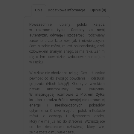
Opis
Dodatkowe informacje
Opinie (0)
Powszechnie lubiany polski ksiądz
w rozmowie życia. Ceniony za swój
autentyzm, odwagę i szczerość.
Podziwiany
zarówno przez katolików, jak i niewierzących.
Sam o sobie mówi, że jest onkocelebrytą, czyli
człowiekiem znanym z tego, że ma raka. Zanim
się o tym dowiedział, wybudował hospicjum
w Pucku.
W szkole nie chodził na religię. Gdy już zyskał
pewność co do swojego powołania – odrzucili
go jezuici (Niech żałują!). Kłopoty ze wzrokiem
prawie uniemożliwiły mu święcenia.
W inspirującej rozmowie z Piotrem Żyłką
ks. Jan zdradza źródła swojej niesamowitej
energii i nieskończonych pokładów
optymizmu.
O swoim życiu i polskim Kościele
mówi z odwagą i dystansem osoby,
który nie ma już nic do stracenia. Wzruszające
do łez świadectwo człowieka, który wie,
że nie zostało mu wiele czasu.