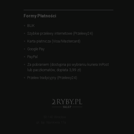
Formy Płatności
BLIK
Szybkie przelewy internetowe (Przelewy24)
Karta płatnicza (Visa/Mastercard)
Google Pay
PayPal
Za pobraniem (dostępna po wybraniu kuriera InPost
lub paczkomatów, dopłata 3,99 zł)
Przelew tradycyjny (Przelewy24)
50-140 Wrocław
pl. bp. Nankiera 17a