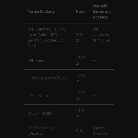
Warunki
Forma Dostawy
Koszt
Darmowej
Dostawy
DPD Automaty i punkty
Dla
(m.in. Żabka, ABC,
9,99
zamówień
Lewiatan, Groszek, Lidl,
zł
za min. 89
Shell)
zł
15,99
DPD Kurier
—
zł
15,99
InPost Paczkomat® 24/7
—
zł
16,99
InPost Kurier
—
zł
14,99
ORLEN Paczka
—
zł
Odbiór osobisty
Zawsze
0 zł
(Wrocław)
darmowy