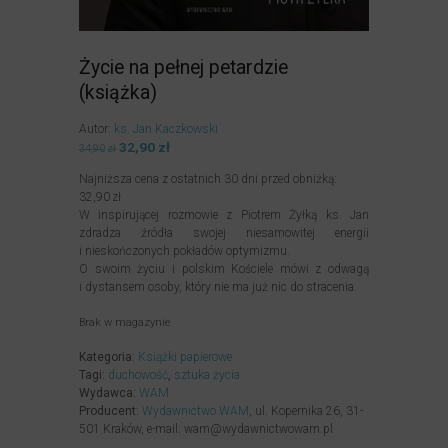
Życie na pełnej petardzie
(książka)
Autor:
ks. Jan Kaczkowski
Pierwotna
32,90
zł
Aktualna
34,90
zł
cena
cena
Najniższa cena z ostatnich 30 dni przed obniżką:
wynosiła:
wynosi:
32,90
zł
34,90zł.
32,90zł.
W inspirującej rozmowie z Piotrem Żyłką ks. Jan
zdradza źródła swojej niesamowitej energii
i nieskończonych pokładów optymizmu.
O swoim życiu i polskim Kościele mówi z odwagą
i dystansem osoby, który nie ma już nic do stracenia.
Brak w magazynie
Kategoria:
Książki papierowe
Tagi:
duchowość
,
sztuka życia
Wydawca:
WAM
Producent:
Wydawnictwo WAM
, ul. Kopernika 26, 31-
501 Kraków, e-mail: wam@wydawnictwowam.pl