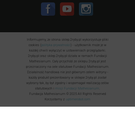
Informujemy, że strona sklep.2ryby.pl wykorzystuje pliki
cookies (
polityka prywatności
) - użytkownik może je w
każdej chwili wyłączyć w ustawieniach przeglądarki.
2ryby.pl oraz sklep.2ryby.pl działa w ramach Fundacji
Mathesianum. Cały przychód ze sklepu 2ryby.pl jest
przeznaczony na cele statutowe Fundacji Mathesianum.
Działalność handlowa nie jest głównym celem witryny -
każdy produkt prezentowany w sklepie 2ryby.pl został
wybrany tak, by był zgodny i wspomagał realizację celów
statutowych i
misji Fundacji Mathesianum
.
Fundacja Mathesianum © 2025 All Rights Reserved
Korzystamy z
uptimerobot.com