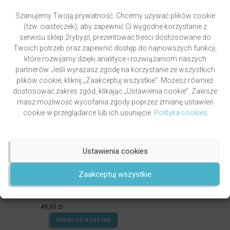
Szanujemy Twoją prywatność. Chcemy używać plików cookie
(tzw. ciasteczek), aby zapewnić Ci wygodne korzystanie z
serwisu sklep.2ryby.pl, prezentować treści dostosowane do
Twoich potrzeb oraz zapewnić dostęp do najnowszych funkcji,
które rozwijamy dzięki analityce i rozwiązaniom naszych
partnerów. Jeśli wyrażasz zgodę na korzystanie ze wszystkich
plików cookie, kliknij „Zaakceptuj wszystkie”. Możesz również
dostosować zakres zgód, klikając „Ustawienia cookie”. Zawsze
masz możliwość wycofania zgody poprzez zmianę ustawień
cookie w przeglądarce lub ich usunięcie.
Polityka cookies
Ustawienia cookies
Zaakceptuj wszystkie
GRZYWOCZ & PAWLUKIEWICZ | DROGA
autor
ks. Piotr Pawlukiewicz
ks. Krzysztof Grzywocz
Oceniony
5.00
49,00
zł
na 5.
DODAJ DO KOSZYKA