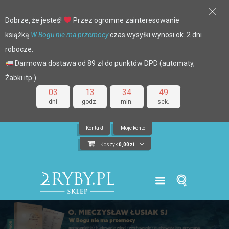
Dobrze, że jesteś!
Przez ogromne zainteresowanie
książką
W Bogu nie ma przemocy
czas wysyłki wynosi ok. 2 dni
robocze.
Darmowa dostawa od 89 zł do punktów DPD (automaty,
Żabki itp.)
03
13
34
48
dni
godz.
min.
sek.
Kontakt
Moje konto
Koszyk
0,00
zł