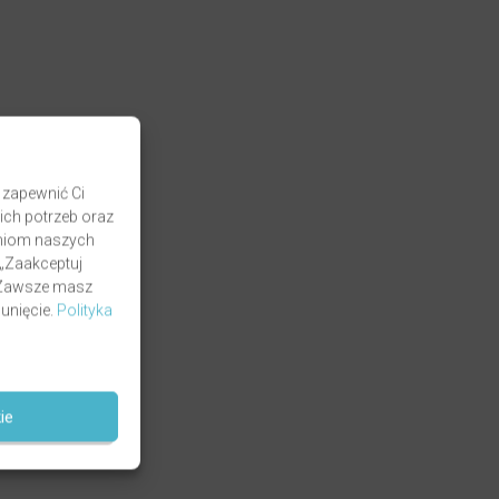
 zapewnić Ci
ich potrzeb oraz
zaniom naszych
 „Zaakceptuj
. Zawsze masz
unięcie.
Polityka
ie