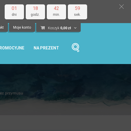
01
18
42
58
dni
godz.
min.
sek.
akt
Moje konto
Koszyk
0,00
zł
PROMOCYJNE
NA PREZENT