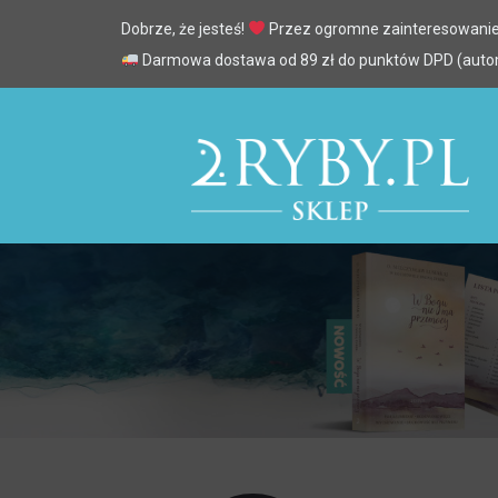
Dobrze, że jesteś!
Przez ogromne zainteresowanie
Darmowa dostawa od 89 zł do punktów DPD (automa