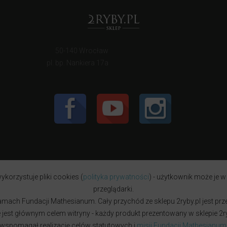
50-140 Wrocław
pl. bp. Nankiera 17a
ykorzystuje pliki cookies (
polityka prywatności
) - użytkownik może je w
przeglądarki.
w ramach Fundacji Mathesianum. Cały przychód ze sklepu 2ryby.pl jest pr
est głównym celem witryny - każdy produkt prezentowany w sklepie 2ryb
wspomagał realizację celów statutowych i
misji Fundacji Mathesianum