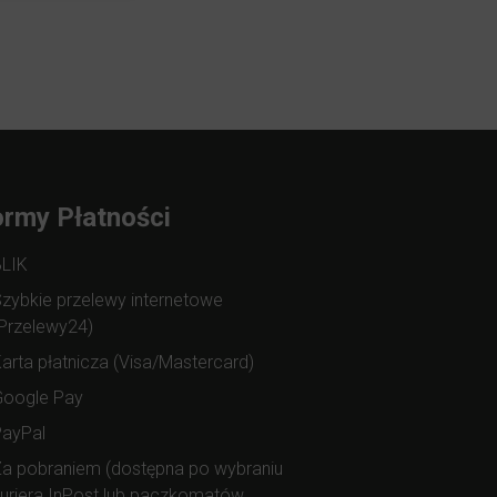
rmy Płatności
BLIK
zybkie przelewy internetowe
Przelewy24)
arta płatnicza (Visa/Mastercard)
Google Pay
PayPal
a pobraniem (dostępna po wybraniu
uriera InPost lub paczkomatów,