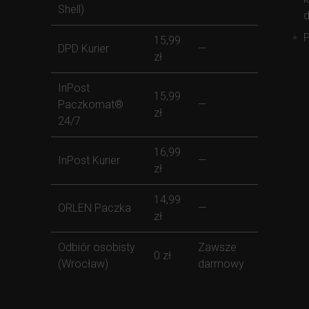
Shell)
d
P
15,99
DPD Kurier
—
zł
InPost
15,99
Paczkomat®
—
zł
24/7
16,99
InPost Kurier
—
zł
14,99
ORLEN Paczka
—
zł
Odbiór osobisty
Zawsze
0 zł
(Wrocław)
darmowy