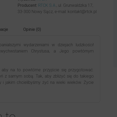
Producent:
RTCK S.A.
, ul. Grunwaldzka 17,
33-300 Nowy Sącz, e-mail: kontakt@rtck.pl
acje
Opinie (0)
ialszymi wydarzeniami w dziejach ludzkości!
twychwstaniem Chrystusa, a Jego powtórnym
, aby na to powtórne przyjście się przygotować.
eń z samym sobą. Tak, aby zbliżyć się do takiego
y i jakim chcielibyśmy żyć na wieki wieków. Życie
a to…