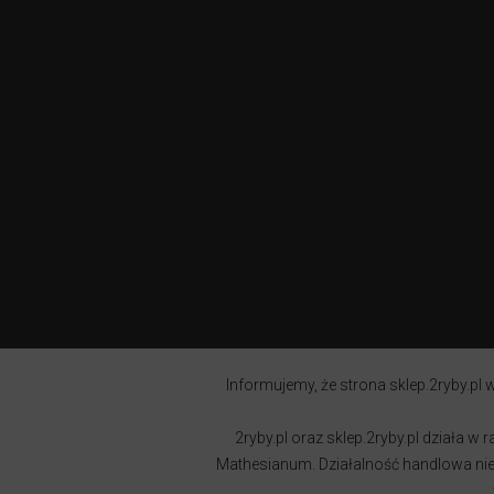
Informujemy, że strona sklep.2ryby.pl w
2ryby.pl oraz sklep.2ryby.pl działa 
Mathesianum. Działalność handlowa nie j