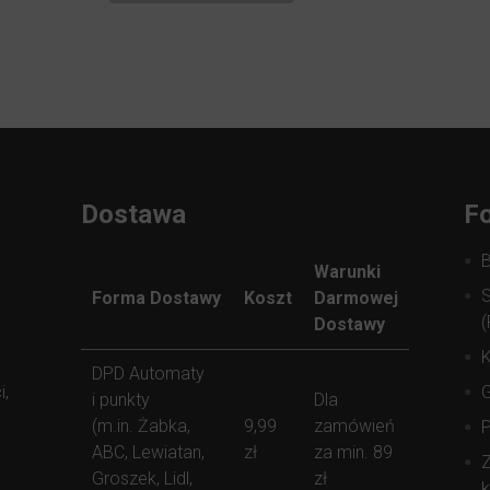
Dostawa
Fo
Warunki
S
Forma Dostawy
Koszt
Darmowej
(
Dostawy
K
DPD Automaty
i,
i punkty
Dla
(m.in. Żabka,
9,99
zamówień
ABC, Lewiatan,
zł
za min. 89
Z
Groszek, Lidl,
zł
k