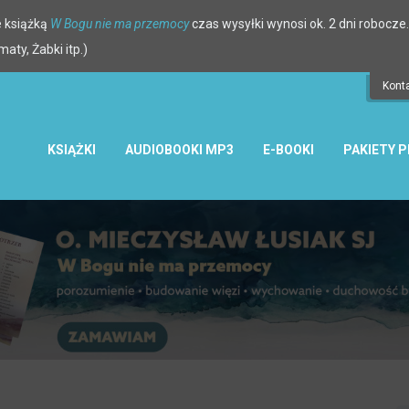
 książką
W Bogu nie ma przemocy
czas wysyłki wynosi ok. 2 dni robocze.
ty, Żabki itp.)
Kont
KSIĄŻKI
AUDIOBOOKI MP3
E-BOOKI
PAKIETY 