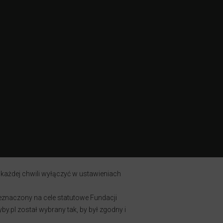
 każdej chwili wyłączyć w ustawieniach
zeznaczony na cele statutowe Fundacji
y.pl został wybrany tak, by był zgodny i
.