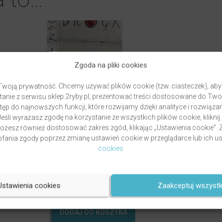
Zgoda na pliki cookies
woją prywatność. Chcemy używać plików cookie (tzw. ciasteczek), aby
anie z serwisu sklep.2ryby.pl, prezentować treści dostosowane do Two
ęp do najnowszych funkcji, które rozwijamy dzięki analityce i rozwią
eśli wyrażasz zgodę na korzystanie ze wszystkich plików cookie, kliknij
Możesz również dostosować zakres zgód, klikając „Ustawienia cookie”
ania zgody poprzez zmianę ustawień cookie w przeglądarce lub ich us
cookies
GRZYWOCZ & PAWLUKIEWICZ | DROGA
autor
ks. Piotr Pawlukiewicz
ks. Krzysztof
Grzywocz
Ustawienia cookies
Zaakceptuj wszystk
Oceniony
49,00
zł
5.00
na 5.
DODAJ DO KOSZYKA