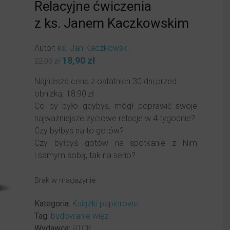
Relacyjne ćwiczenia
z ks. Janem Kaczkowskim
Autor:
ks. Jan Kaczkowski
Pierwotna
18,90
zł
Aktualna
22,00
zł
cena
cena
Najniższa cena z ostatnich 30 dni przed
wynosiła:
wynosi:
obniżką:
18,90
zł
22,00zł.
18,90zł.
Co by było gdybyś, mógł poprawić swoje
najważniejsze życiowe relacje w 4 tygodnie?
Czy byłbyś na to gotów?
Czy byłbyś gotów na spotkanie z Nim
i samym sobą, tak na serio?
Brak w magazynie
Kategoria:
Książki papierowe
Tag:
budowanie więzi
Wydawca:
RTCK