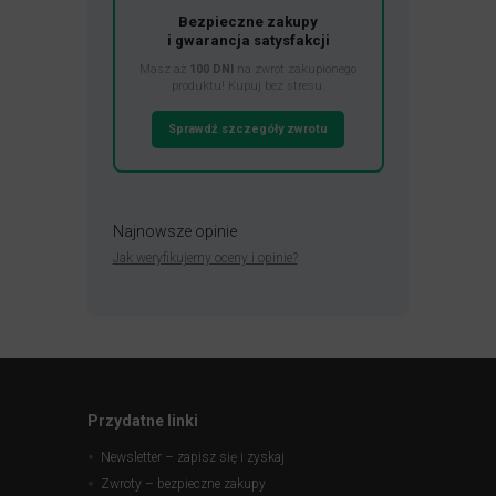
Bezpieczne zakupy
i gwarancja satysfakcji
Masz aż
100 DNI
na zwrot zakupionego
produktu! Kupuj bez stresu.
Sprawdź szczegóły zwrotu
Najnowsze opinie
Jak weryfikujemy oceny i opinie?
Przydatne linki
Newsletter – zapisz się i zyskaj
Zwroty – bezpieczne zakupy