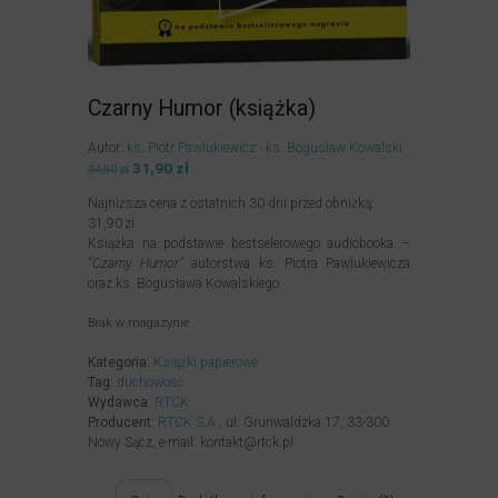
Czarny Humor (książka)
Autor:
ks. Piotr Pawlukiewicz
ks. Bogusław Kowalski
Pierwotna
31,90
zł
Aktualna
34,90
zł
cena
cena
Najniższa cena z ostatnich 30 dni przed obniżką:
wynosiła:
wynosi:
31,90
zł
34,90zł.
31,90zł.
Książka na podstawie bestselerowego audiobooka –
“Czarny Humor”
autorstwa ks. Piotra Pawlukiewicza
oraz ks. Bogusława Kowalskiego.
Brak w magazynie
Kategoria:
Książki papierowe
Tag:
duchowość
Wydawca:
RTCK
Producent:
RTCK S.A.
, ul. Grunwaldzka 17, 33-300
Nowy Sącz, e-mail: kontakt@rtck.pl