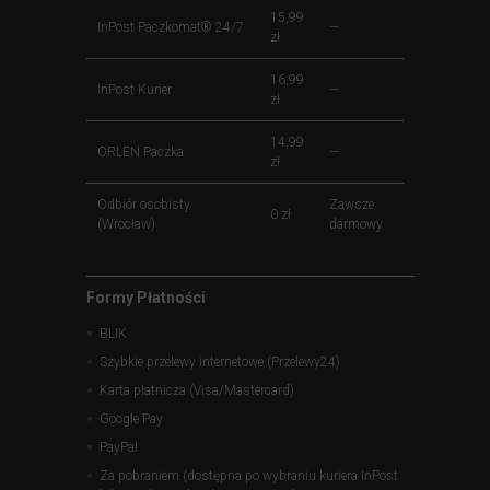
15,99
InPost Paczkomat® 24/7
—
zł
16,99
InPost Kurier
—
zł
14,99
ORLEN Paczka
—
zł
Odbiór osobisty
Zawsze
0 zł
(Wrocław)
darmowy
Formy Płatności
BLIK
Szybkie przelewy internetowe (Przelewy24)
Karta płatnicza (Visa/Mastercard)
Google Pay
PayPal
Za pobraniem (dostępna po wybraniu kuriera InPost