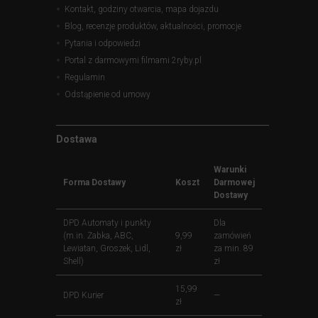
Kontakt, godziny otwarcia, mapa dojazdu
Blog, recenzje produktów, aktualności, promocje
Pytania i odpowiedzi
Portal z darmowymi filmami 2ryby.pl
Regulamin
Odstąpienie od umowy
Dostawa
Warunki
Forma Dostawy
Koszt
Darmowej
Dostawy
DPD Automaty i punkty
Dla
(m.in. Żabka, ABC,
9,99
zamówień
Lewiatan, Groszek, Lidl,
zł
za min. 89
Shell)
zł
15,99
DPD Kurier
—
zł