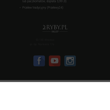
lub paczkomatów, dopłata 3,99 zł)
Przelew tradycyjny (Przelewy24)
50-140 Wrocław
pl. bp. Nankiera 17a
Informujemy, że strona sklep.2ryby.pl wykorzystuje pliki
cookies (
polityka prywatności
) - użytkownik może je w
każdej chwili wyłączyć w ustawieniach przeglądarki.
2ryby.pl oraz sklep.2ryby.pl działa w ramach Fundacji
Mathesianum. Cały przychód ze sklepu 2ryby.pl jest
przeznaczony na cele statutowe Fundacji Mathesianum.