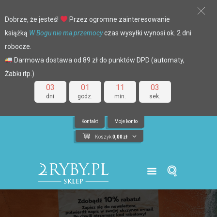
Dobrze, że jesteś!
Przez ogromne zainteresowanie
książką
W Bogu nie ma przemocy
czas wysyłki wynosi ok. 2 dni
robocze.
Darmowa dostawa od 89 zł do punktów DPD (automaty,
Żabki itp.)
03
01
11
02
dni
godz.
min.
sek.
Kontakt
Moje konto
Koszyk
0,00
zł