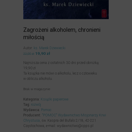
Zagrożeni alkoholem, chronieni
miłością
Autor:
ks. Marek Dziewiecki
Pierwotna
19,90
zł
Aktualna
22,00
zł
cena
cena
Najniższa cena z ostatnich 30 dni przed obniżką:
wynosiła:
wynosi:
19,90
zł
22,00zł.
19,90zł.
Ta książka nie mówi o alkoholu, lecz o człowieku
w obliczu alkoholu.
Brak w magazynie
Kategoria:
Książki papierowe
Tag:
rozwój
Wydawca:
Pomoc
Producent:
"POMOC" Wydawnictwo Misjonarzy Krwi
Chrystusa
, św. Kaspra del Bufalo 2/18, 42-221
Częstochowa, e-mail: wydawnictwo@cpps.pl