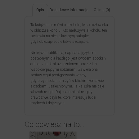
Opis
Dodatkowe informacje
Opinie (0)
Ta książka nie mówi o alkoholu, lecz o człowieku
w obliczu alkoholu. Kto nadużywa alkoholu, ten
zastawia na siebie kuszącą pułapkę,
gdyż obiecuje sobie łatwe szczęście.
Niniejsza publikacja, napisana językiem
dostępnym dla każdego, jest owocem spotkań
autora z ludźmi uzależnionymi oraz z ich
współcierpiącymi rodzinami. Zawiera ona
zestaw reguł postępowania wtedy,
gdy przychodzi nam żyć w bliskim kontakcie
z osobami uzależnionymi. Ta książka nie daje
łatwych recept. Daje natomiast recepty
prawdziwe, czyli te, które interesują ludzi
mądrych i dojrzałych.
Co powiesz na to…