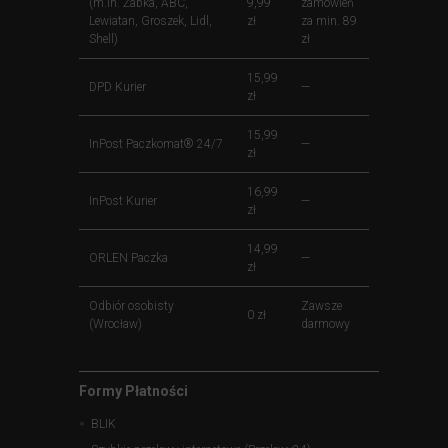
(m.in. Żabka, ABC,
9,99
zamówień
Lewiatan, Groszek, Lidl,
zł
za min. 89
Shell)
zł
15,99
DPD Kurier
—
zł
15,99
InPost Paczkomat® 24/7
—
zł
16,99
InPost Kurier
—
zł
14,99
ORLEN Paczka
—
zł
Odbiór osobisty
Zawsze
0 zł
(Wrocław)
darmowy
Formy Płatności
BLIK