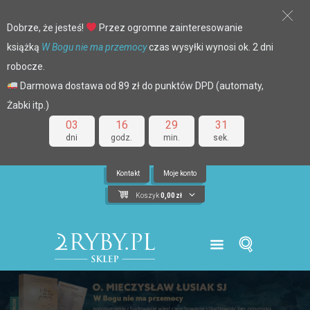
Dobrze, że jesteś!
Przez ogromne zainteresowanie
książką
W Bogu nie ma przemocy
czas wysyłki wynosi ok. 2 dni
robocze.
Darmowa dostawa od 89 zł do punktów DPD (automaty,
Żabki itp.)
03
16
29
31
dni
godz.
min.
sek.
Kontakt
Moje konto
Koszyk
0,00
zł