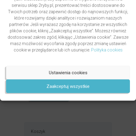
serwisu sklep.2ryby.pl, prezentować treści dostosowane do
Twoich potrzeb oraz zapewnić dostęp do najnowszych funkcji,
które rozwijamy dzięki analityce i rozwiązaniom naszych
partnerów. Jeśli wyrażasz zgodę na korzystanie ze wszystkich
plików cookie, kliknij „Zaakceptuj wszystkie”. Możesz również
dostosować zakres zgód, klikając „Ustawienia cookie”. Zawsze
masz możliwość wycofania zgody poprzez zmianę ustawień
cookie w przeglądarce lub ich usunięcie.
Polityka cookies
PAWLUKIEWICZ | BECZ I DZWOŃ DZWONECZKIEM
(KSIĄŻKA)
Ustawienia cookies
autor
ks. Piotr Pawlukiewicz
Zaakceptuj wszystkie
Oceniony
4.99
49,00
zł
na 5.
DODAJ DO KOSZYKA
Koszyk