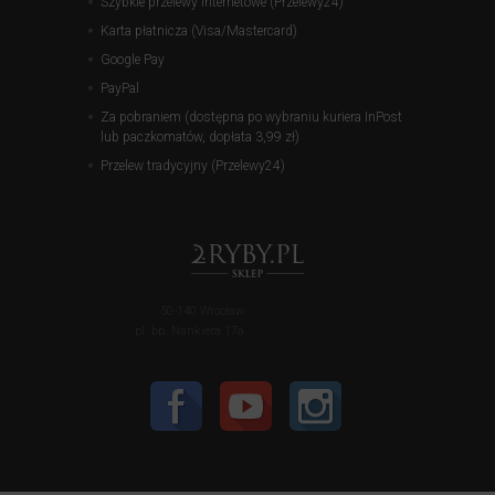
Szybkie przelewy internetowe (Przelewy24)
Karta płatnicza (Visa/Mastercard)
Google Pay
PayPal
Za pobraniem (dostępna po wybraniu kuriera InPost
lub paczkomatów, dopłata 3,99 zł)
Przelew tradycyjny (Przelewy24)
50-140 Wrocław
pl. bp. Nankiera 17a