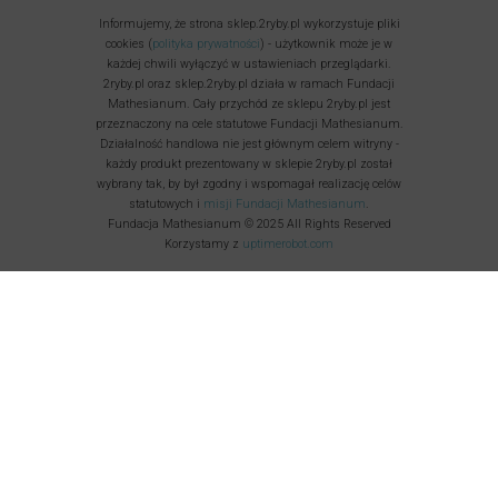
Informujemy, że strona sklep.2ryby.pl wykorzystuje pliki
cookies (
polityka prywatności
) - użytkownik może je w
każdej chwili wyłączyć w ustawieniach przeglądarki.
2ryby.pl oraz sklep.2ryby.pl działa w ramach Fundacji
Mathesianum. Cały przychód ze sklepu 2ryby.pl jest
przeznaczony na cele statutowe Fundacji Mathesianum.
Działalność handlowa nie jest głównym celem witryny -
każdy produkt prezentowany w sklepie 2ryby.pl został
wybrany tak, by był zgodny i wspomagał realizację celów
statutowych i
misji Fundacji Mathesianum
.
Fundacja Mathesianum © 2025 All Rights Reserved
Korzystamy z
uptimerobot.com